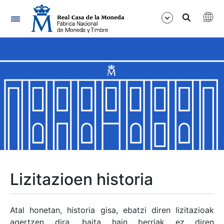
Nabigazioa
Erakutsi/Ezkutatu
Erakutsi/Ezkutatu
Erakutsi/Ezkutatu
Erakutsi/Ezkutatu
Erakutsi/Ezkutatu
Lizitazioen historia
Erakutsi/Ezkutatu
Atal honetan, historia gisa, ebatzi diren lizitazioak
agertzen dira, baita hain berriak ez diren