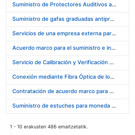
Suministro de Protectores Auditivos a medida para las personas trabajadoras de los Centros de Trabajo de Madrid y Burgos
Suministro de gafas graduadas antiproyecciones para los trabajadores de la FNMT-RCM en los centros de trabajo de Madrid y Burgos
Servicios de una empresa externa para el asesoramiento y resolución de los recursos de alzada que se presentan relacionados con procesos de selección para la FNMT-RCM
Acuerdo marco para el suministro e instalación de persianas, estores y otros complementos
Servicio de Calibración y Verificación Externa de los Equipos de Medición del Servicio de Prevención de la FNMT-RCM
Conexión mediante Fibra Óptica de los Centros de Proceso de Datos (CPDs) de las sedes de la FNMT-RCM de Burgos y Madrid
Contratación de acuerdo marco para el Suministro de Material de Electricidad para la Fábrica Nacional de Moneda y Timbre-Real Casa de la Moneda en su centro de trabajo de Burgos
Suministro de estuches para moneda de 30 €
1 - 10 erakusten 486 emaitzetatik.