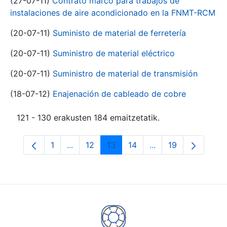
(27-07-11)
Contrato marco para trabajos de
instalaciones de aire acondicionado en la FNMT-RCM
(20-07-11)
Suministo de material de ferretería
(20-07-11)
Suministro de material eléctrico
(20-07-11)
Suministro de material de transmisión
(18-07-12)
Enajenación de cableado de cobre
121 - 130 erakusten 184 emaitzetatik.
1
...
12
13
14
...
19
Orrialdea
Intermediate Pages Use TAB to navigate.
Orrialdea
Orrialdea
Orrialdea
Intermediate Pages
Orrialdea