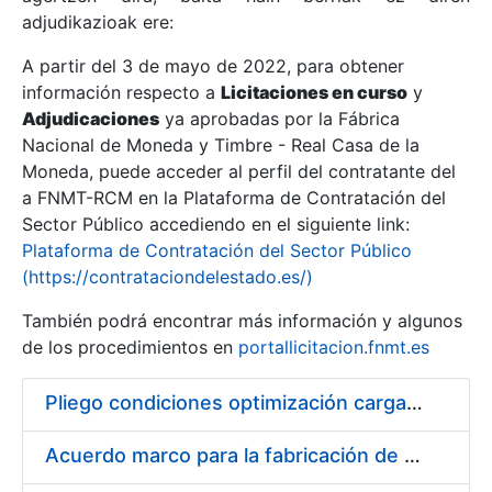
adjudikazioak ere:
A partir del 3 de mayo de 2022, para obtener
Erakutsi/Ezkutatu
información respecto a
Licitaciones en curso
y
Erakutsi/Ezkutatu
Adjudicaciones
ya aprobadas por la Fábrica
Nacional de Moneda y Timbre - Real Casa de la
Erakutsi/Ezkutatu
Moneda, puede acceder al perfil del contratante del
a FNMT-RCM en la Plataforma de Contratación del
Sector Público accediendo en el siguiente link:
Plataforma de Contratación del Sector Público
(https://contrataciondelestado.es/)
También podrá encontrar más información y algunos
de los procedimientos en
portallicitacion.fnmt.es
Pliego condiciones optimización cargas compras firmado
Erakutsi/Ezkutatu
Acuerdo marco para la fabricación de piezas