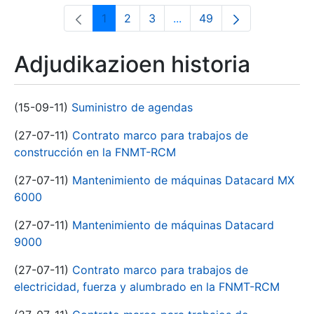
1
2
3
...
49
Orrialdea
Orrialdea
Orrialdea
Intermediate Pages Use T
Orrialdea
Adjudikazioen historia
(15-09-11)
Suministro de agendas
(27-07-11)
Contrato marco para trabajos de
construcción en la FNMT-RCM
(27-07-11)
Mantenimiento de máquinas Datacard MX
6000
(27-07-11)
Mantenimiento de máquinas Datacard
9000
(27-07-11)
Contrato marco para trabajos de
electricidad, fuerza y alumbrado en la FNMT-RCM