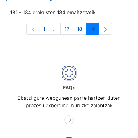
181 - 184 erakusten 184 emaitzetatik.
1
...
17
18
19
Orrialdea
Intermediate Pages Use TAB to navi
Orrialdea
Orrialdea
Orrialdea
FAQs
Ebatzi gure webgunean parte hartzen duten
prozesu exberdinei buruzko zalantzak