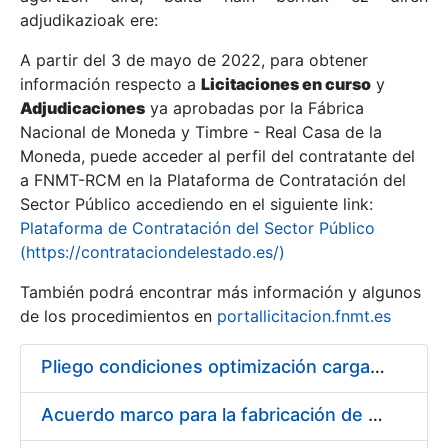
adjudikazioak ere:
A partir del 3 de mayo de 2022, para obtener
Erakutsi/Ezkutatu
información respecto a
Licitaciones en curso
y
Erakutsi/Ezkutatu
Adjudicaciones
ya aprobadas por la Fábrica
Nacional de Moneda y Timbre - Real Casa de la
Erakutsi/Ezkutatu
Moneda, puede acceder al perfil del contratante del
a FNMT-RCM en la Plataforma de Contratación del
Sector Público accediendo en el siguiente link:
Plataforma de Contratación del Sector Público
(https://contrataciondelestado.es/)
También podrá encontrar más información y algunos
de los procedimientos en
portallicitacion.fnmt.es
Pliego condiciones optimización cargas compras firmado
Erakutsi/Ezkutatu
Acuerdo marco para la fabricación de piezas