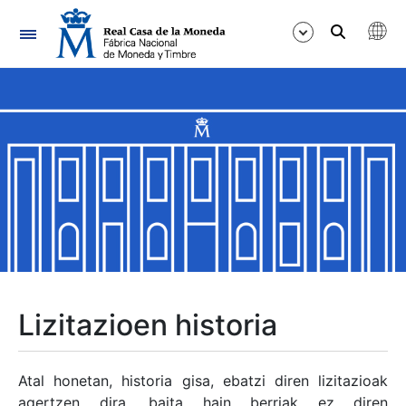
Nabigazioa
Erakutsi/Ezkutatu
Erakutsi/Ezkutatu
Erakutsi/Ezkutatu
Erakutsi/Ezkutatu
Erakutsi/Ezkutatu
Lizitazioen historia
Erakutsi/Ezkutatu
Atal honetan, historia gisa, ebatzi diren lizitazioak
agertzen dira, baita hain berriak ez diren