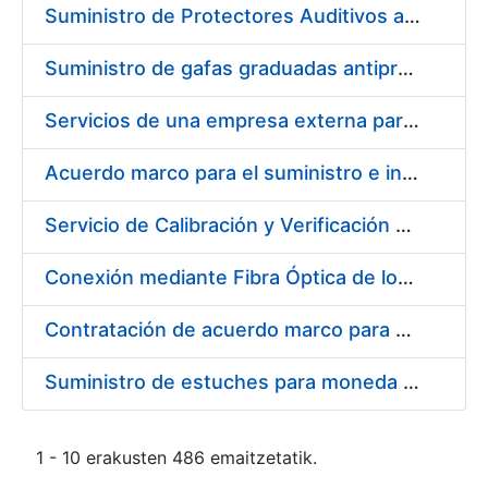
Suministro de Protectores Auditivos a medida para las personas trabajadoras de los Centros de Trabajo de Madrid y Burgos
Suministro de gafas graduadas antiproyecciones para los trabajadores de la FNMT-RCM en los centros de trabajo de Madrid y Burgos
Servicios de una empresa externa para el asesoramiento y resolución de los recursos de alzada que se presentan relacionados con procesos de selección para la FNMT-RCM
Acuerdo marco para el suministro e instalación de persianas, estores y otros complementos
Servicio de Calibración y Verificación Externa de los Equipos de Medición del Servicio de Prevención de la FNMT-RCM
Conexión mediante Fibra Óptica de los Centros de Proceso de Datos (CPDs) de las sedes de la FNMT-RCM de Burgos y Madrid
Contratación de acuerdo marco para el Suministro de Material de Electricidad para la Fábrica Nacional de Moneda y Timbre-Real Casa de la Moneda en su centro de trabajo de Burgos
Suministro de estuches para moneda de 30 €
1 - 10 erakusten 486 emaitzetatik.