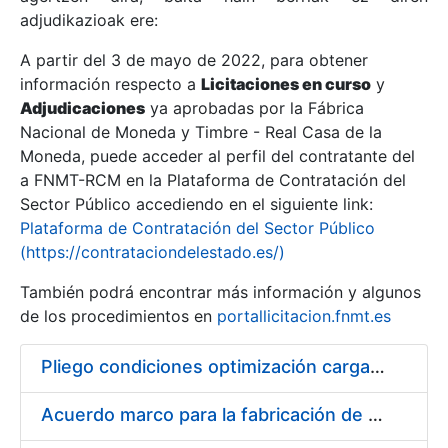
adjudikazioak ere:
A partir del 3 de mayo de 2022, para obtener
Erakutsi/Ezkutatu
información respecto a
Licitaciones en curso
y
Erakutsi/Ezkutatu
Adjudicaciones
ya aprobadas por la Fábrica
Nacional de Moneda y Timbre - Real Casa de la
Erakutsi/Ezkutatu
Moneda, puede acceder al perfil del contratante del
a FNMT-RCM en la Plataforma de Contratación del
Sector Público accediendo en el siguiente link:
Plataforma de Contratación del Sector Público
(https://contrataciondelestado.es/)
También podrá encontrar más información y algunos
de los procedimientos en
portallicitacion.fnmt.es
Pliego condiciones optimización cargas compras firmado
Erakutsi/Ezkutatu
Acuerdo marco para la fabricación de piezas