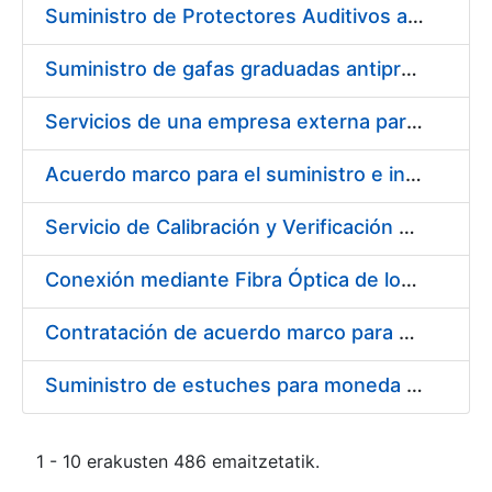
Suministro de Protectores Auditivos a medida para las personas trabajadoras de los Centros de Trabajo de Madrid y Burgos
Suministro de gafas graduadas antiproyecciones para los trabajadores de la FNMT-RCM en los centros de trabajo de Madrid y Burgos
Servicios de una empresa externa para el asesoramiento y resolución de los recursos de alzada que se presentan relacionados con procesos de selección para la FNMT-RCM
Acuerdo marco para el suministro e instalación de persianas, estores y otros complementos
Servicio de Calibración y Verificación Externa de los Equipos de Medición del Servicio de Prevención de la FNMT-RCM
Conexión mediante Fibra Óptica de los Centros de Proceso de Datos (CPDs) de las sedes de la FNMT-RCM de Burgos y Madrid
Contratación de acuerdo marco para el Suministro de Material de Electricidad para la Fábrica Nacional de Moneda y Timbre-Real Casa de la Moneda en su centro de trabajo de Burgos
Suministro de estuches para moneda de 30 €
1 - 10 erakusten 486 emaitzetatik.