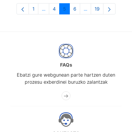
1
...
4
5
6
...
19
Orrialdea
Intermediate Pages Use TAB to navigat
Orrialdea
Orrialdea
Orrialdea
Intermediate Pages U
Orrialdea
FAQs
Ebatzi gure webgunean parte hartzen duten
prozesu exberdinei buruzko zalantzak