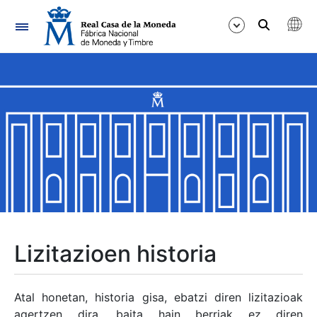
Nabigazioa
Erakutsi/Ezkutatu
Erakutsi/Ezkutatu
Erakutsi/Ezkutatu
Erakutsi/Ezkutatu
Erakutsi/Ezkutatu
Lizitazioen historia
Erakutsi/Ezkutatu
Atal honetan, historia gisa, ebatzi diren lizitazioak
agertzen dira, baita hain berriak ez diren