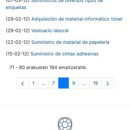
(07-03-12)
Suministros de diversos tipos de
etiquetas
(29-02-12)
Adquisición de material informático tóner
(29-02-12)
Vestuario laboral
(22-02-12)
Suministro de material de papelería
(15-02-12)
Suministro de cintas adhesivas
71 - 80 erakusten 184 emaitzetatik.
1
...
7
8
9
...
19
Orrialdea
Intermediate Pages Use TAB to navigat
Orrialdea
Orrialdea
Orrialdea
Intermediate Pages U
Orrialdea