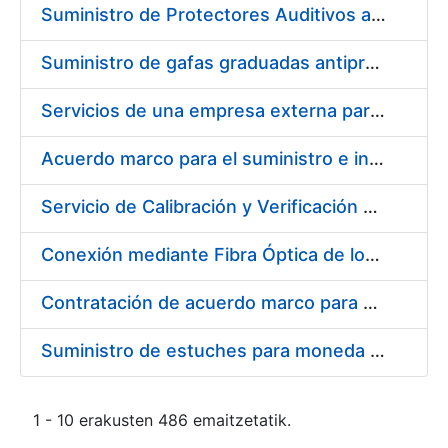
Suministro de Protectores Auditivos a medida para las personas trabajadoras de los Centros de Trabajo de Madrid y Burgos
Suministro de gafas graduadas antiproyecciones para los trabajadores de la FNMT-RCM en los centros de trabajo de Madrid y Burgos
Servicios de una empresa externa para el asesoramiento y resolución de los recursos de alzada que se presentan relacionados con procesos de selección para la FNMT-RCM
Acuerdo marco para el suministro e instalación de persianas, estores y otros complementos
Servicio de Calibración y Verificación Externa de los Equipos de Medición del Servicio de Prevención de la FNMT-RCM
Conexión mediante Fibra Óptica de los Centros de Proceso de Datos (CPDs) de las sedes de la FNMT-RCM de Burgos y Madrid
Contratación de acuerdo marco para el Suministro de Material de Electricidad para la Fábrica Nacional de Moneda y Timbre-Real Casa de la Moneda en su centro de trabajo de Burgos
Suministro de estuches para moneda de 30 €
1 - 10 erakusten 486 emaitzetatik.