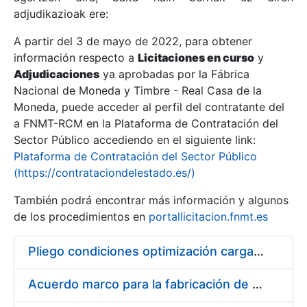
adjudikazioak ere:
A partir del 3 de mayo de 2022, para obtener
Erakutsi/Ezkutatu
información respecto a
Licitaciones en curso
y
Erakutsi/Ezkutatu
Adjudicaciones
ya aprobadas por la Fábrica
Nacional de Moneda y Timbre - Real Casa de la
Erakutsi/Ezkutatu
Moneda, puede acceder al perfil del contratante del
a FNMT-RCM en la Plataforma de Contratación del
Sector Público accediendo en el siguiente link:
Plataforma de Contratación del Sector Público
(https://contrataciondelestado.es/)
También podrá encontrar más información y algunos
de los procedimientos en
portallicitacion.fnmt.es
Pliego condiciones optimización cargas compras firmado
Erakutsi/Ezkutatu
Acuerdo marco para la fabricación de piezas