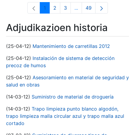
1
2
3
...
49
Orrialdea
Orrialdea
Orrialdea
Intermediate Pages Use T
Orrialdea
Adjudikazioen historia
(25-04-12)
Mantenimiento de carretillas 2012
(25-04-12)
Instalación de sistema de detección
precoz de humos
(25-04-12)
Asesoramiento en material de seguridad y
salud en obras
(14-03-12)
Suministro de material de droguería
(14-03-12)
Trapo limpieza punto blanco algodón,
trapo limpieza malla circular azul y trapo malla azul
cortado