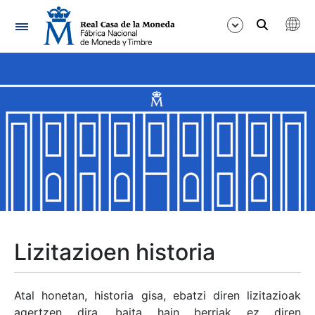
Nabigazioa
Erakutsi/Ezkutatu
Erakutsi/Ezkutatu
Erakutsi/Ezkutatu
Erakutsi/Ezkutatu
Erakutsi/Ezkutatu
Lizitazioen historia
Erakutsi/Ezkutatu
Atal honetan, historia gisa, ebatzi diren lizitazioak
agertzen dira, baita hain berriak ez diren