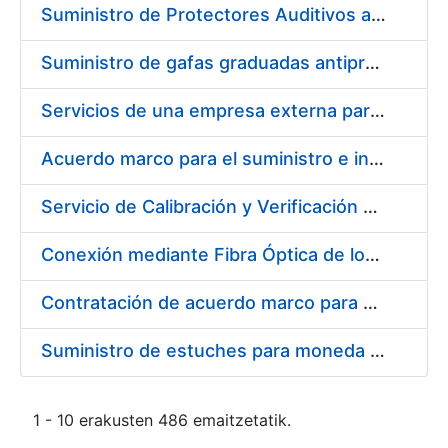
Suministro de Protectores Auditivos a medida para las personas trabajadoras de los Centros de Trabajo de Madrid y Burgos
Suministro de gafas graduadas antiproyecciones para los trabajadores de la FNMT-RCM en los centros de trabajo de Madrid y Burgos
Servicios de una empresa externa para el asesoramiento y resolución de los recursos de alzada que se presentan relacionados con procesos de selección para la FNMT-RCM
Acuerdo marco para el suministro e instalación de persianas, estores y otros complementos
Servicio de Calibración y Verificación Externa de los Equipos de Medición del Servicio de Prevención de la FNMT-RCM
Conexión mediante Fibra Óptica de los Centros de Proceso de Datos (CPDs) de las sedes de la FNMT-RCM de Burgos y Madrid
Contratación de acuerdo marco para el Suministro de Material de Electricidad para la Fábrica Nacional de Moneda y Timbre-Real Casa de la Moneda en su centro de trabajo de Burgos
Suministro de estuches para moneda de 30 €
1 - 10 erakusten 486 emaitzetatik.