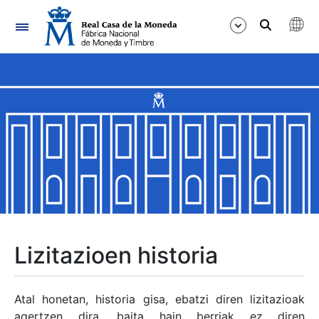
Nabigazioa
Erakutsi/Ezkutatu
Erakutsi/Ezkutatu
Erakutsi/Ezkutatu
Erakutsi/Ezkutatu
Erakutsi/Ezkutatu
Lizitazioen historia
Erakutsi/Ezkutatu
Atal honetan, historia gisa, ebatzi diren lizitazioak
agertzen dira, baita hain berriak ez diren