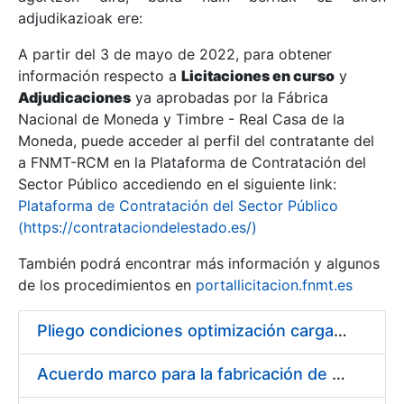
adjudikazioak ere:
A partir del 3 de mayo de 2022, para obtener
Erakutsi/Ezkutatu
información respecto a
Licitaciones en curso
y
Erakutsi/Ezkutatu
Adjudicaciones
ya aprobadas por la Fábrica
Nacional de Moneda y Timbre - Real Casa de la
Erakutsi/Ezkutatu
Moneda, puede acceder al perfil del contratante del
a FNMT-RCM en la Plataforma de Contratación del
Sector Público accediendo en el siguiente link:
Plataforma de Contratación del Sector Público
(https://contrataciondelestado.es/)
También podrá encontrar más información y algunos
de los procedimientos en
portallicitacion.fnmt.es
Pliego condiciones optimización cargas compras firmado
Erakutsi/Ezkutatu
Acuerdo marco para la fabricación de piezas