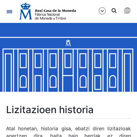
Nabigazioa
Erakutsi/Ezkutatu
Erakutsi/Ezkutatu
Erakutsi/Ezkutatu
Erakutsi/Ezkutatu
Erakutsi/Ezkutatu
Lizitazioen historia
Erakutsi/Ezkutatu
Atal honetan, historia gisa, ebatzi diren lizitazioak
agertzen dira, baita hain berriak ez diren