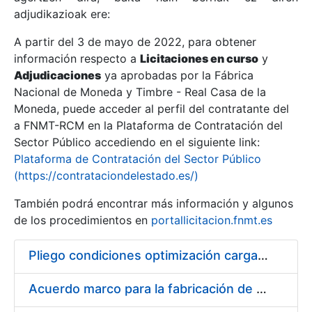
adjudikazioak ere:
A partir del 3 de mayo de 2022, para obtener
Erakutsi/Ezkutatu
información respecto a
Licitaciones en curso
y
Erakutsi/Ezkutatu
Adjudicaciones
ya aprobadas por la Fábrica
Nacional de Moneda y Timbre - Real Casa de la
Erakutsi/Ezkutatu
Moneda, puede acceder al perfil del contratante del
a FNMT-RCM en la Plataforma de Contratación del
Sector Público accediendo en el siguiente link:
Plataforma de Contratación del Sector Público
(https://contrataciondelestado.es/)
También podrá encontrar más información y algunos
de los procedimientos en
portallicitacion.fnmt.es
Pliego condiciones optimización cargas compras firmado
Erakutsi/Ezkutatu
Acuerdo marco para la fabricación de piezas