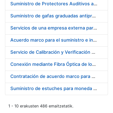
Suministro de Protectores Auditivos a medida para las personas trabajadoras de los Centros de Trabajo de Madrid y Burgos
Suministro de gafas graduadas antiproyecciones para los trabajadores de la FNMT-RCM en los centros de trabajo de Madrid y Burgos
Servicios de una empresa externa para el asesoramiento y resolución de los recursos de alzada que se presentan relacionados con procesos de selección para la FNMT-RCM
Acuerdo marco para el suministro e instalación de persianas, estores y otros complementos
Servicio de Calibración y Verificación Externa de los Equipos de Medición del Servicio de Prevención de la FNMT-RCM
Conexión mediante Fibra Óptica de los Centros de Proceso de Datos (CPDs) de las sedes de la FNMT-RCM de Burgos y Madrid
Contratación de acuerdo marco para el Suministro de Material de Electricidad para la Fábrica Nacional de Moneda y Timbre-Real Casa de la Moneda en su centro de trabajo de Burgos
Suministro de estuches para moneda de 30 €
1 - 10 erakusten 486 emaitzetatik.