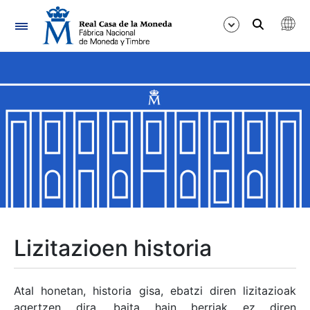
Nabigazioa
Erakutsi/Ezkutatu
Erakutsi/Ezkutatu
Erakutsi/Ezkutatu
Erakutsi/Ezkutatu
Erakutsi/Ezkutatu
Lizitazioen historia
Erakutsi/Ezkutatu
Atal honetan, historia gisa, ebatzi diren lizitazioak
agertzen dira, baita hain berriak ez diren