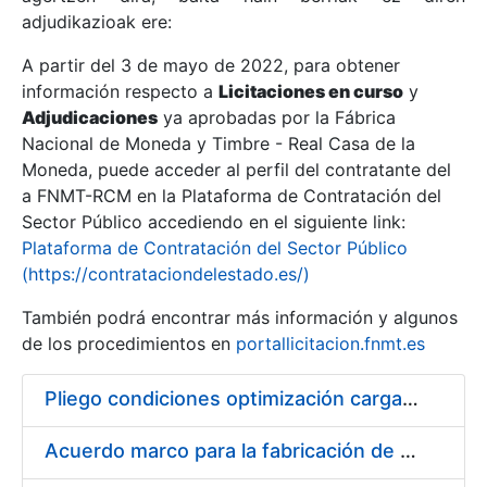
adjudikazioak ere:
A partir del 3 de mayo de 2022, para obtener
Erakutsi/Ezkutatu
información respecto a
Licitaciones en curso
y
Erakutsi/Ezkutatu
Adjudicaciones
ya aprobadas por la Fábrica
Nacional de Moneda y Timbre - Real Casa de la
Erakutsi/Ezkutatu
Moneda, puede acceder al perfil del contratante del
a FNMT-RCM en la Plataforma de Contratación del
Sector Público accediendo en el siguiente link:
Plataforma de Contratación del Sector Público
(https://contrataciondelestado.es/)
También podrá encontrar más información y algunos
de los procedimientos en
portallicitacion.fnmt.es
Pliego condiciones optimización cargas compras firmado
Erakutsi/Ezkutatu
Acuerdo marco para la fabricación de piezas