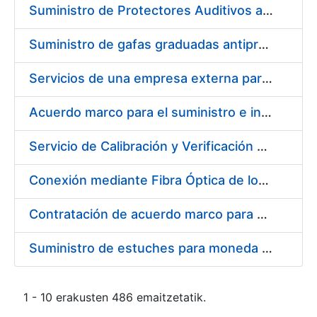
Suministro de Protectores Auditivos a medida para las personas trabajadoras de los Centros de Trabajo de Madrid y Burgos
Suministro de gafas graduadas antiproyecciones para los trabajadores de la FNMT-RCM en los centros de trabajo de Madrid y Burgos
Servicios de una empresa externa para el asesoramiento y resolución de los recursos de alzada que se presentan relacionados con procesos de selección para la FNMT-RCM
Acuerdo marco para el suministro e instalación de persianas, estores y otros complementos
Servicio de Calibración y Verificación Externa de los Equipos de Medición del Servicio de Prevención de la FNMT-RCM
Conexión mediante Fibra Óptica de los Centros de Proceso de Datos (CPDs) de las sedes de la FNMT-RCM de Burgos y Madrid
Contratación de acuerdo marco para el Suministro de Material de Electricidad para la Fábrica Nacional de Moneda y Timbre-Real Casa de la Moneda en su centro de trabajo de Burgos
Suministro de estuches para moneda de 30 €
1 - 10 erakusten 486 emaitzetatik.