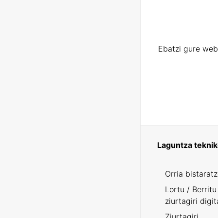
Ebatzi gure web
Laguntza tekni
Orria bistarat
Lortu / Berritu
ziurtagiri digit
Ziurtagiri