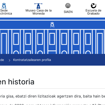
Sede
Museo Casa de la
Escuela de
SIAEN
ectrónica
Moneda
Grabado
tatu
tatu
tatu
tatu
nde
Kontratatzailearen profila
tatu
en historia
ria gisa, ebatzi diren lizitazioak agertzen dira, baita hain 
tu