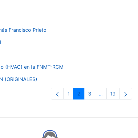
más Francisco Prieto
M
nado (HVAC) en la FNMT-RCM
ON (ORIGINALES)
1
2
3
...
19
Orrialdea
Orrialdea
Orrialdea
Intermediate Pa
Orrialdea