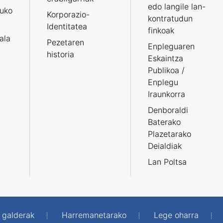
edo langile lan-
ruko
Korporazio-
kontratudun
Identitatea
finkoak
tala
Pezetaren
Enpleguaren
historia
Eskaintza
Publikoa /
Enplegu
Iraunkorra
Denboraldi
Baterako
Plazetarako
Deialdiak
Lan Poltsa
 galderak
Harremanetarako
Lege oharra