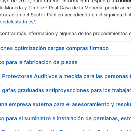
 mayo de 2022, para obtener información respecto a
Licita
de Moneda y Timbre - Real Casa de la Moneda, puede acced
ratación del Sector Público accediendo en el siguiente lin
tu
iondelestado.es/)
tu
ontrar más información y algunos de los procedimientos 
atu
iones optimización cargas compras firmado
 para la fabricación de piezas
tatu
 para el suministro e instalación de persianas, es