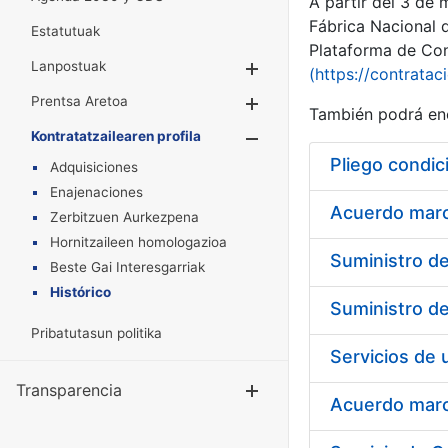
A partir del 3 de
Fábrica Nacional 
Estatutuak
Plataforma de Cont
Lanpostuak
Erakutsi/Ezkuta
(https://contratac
Prentsa Aretoa
Erakutsi/Ezkuta
También podrá enc
Kontratatzailearen profila
Erakutsi/Ezkut
Pliego condic
Adquisiciones
Enajenaciones
Acuerdo marco
Zerbitzuen Aurkezpena
Hornitzaileen homologazioa
Beste Gai Interesgarriak
Histórico
Pribatutasun politika
Transparencia
Erakutsi/Ezku
Acuerdo marco