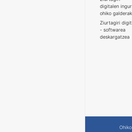
digitalen ingu
ohiko galderak
Ziurtagiri digi
- softwarea
deskargatzea
Ohiko