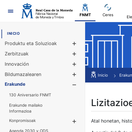
Nabigazioa
FNMT
Ceres
El
INICIO
Produktu eta Soluzioak
Erakutsi/Ezku
Zerbitzuak
Erakutsi/Ezku
Innovación
Erakutsi/Ezku
Bildumazalearen
Erakutsi/Ezku
Inicio
Eraku
Erakunde
Erakutsi/Ezku
130 Aniversario FNMT
Lizitazio
Erakunde mailako
Informazioa
Atal honetan, histo
Konpromisoak
Erakutsi/Ezkuta
Agenda 2030 y ODS