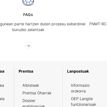
FAQs
gunean parte hartzen duten prozesu exberdinei
FNMT-RCM 
buruzko zalantzak
koa
Prentsa
Lanpostuak
zea
Albisteak
Informazio
orokorra
Prentsa Oharrak
ala
OEP Langile
Dossier
funtzionarioak
erabilgarriak