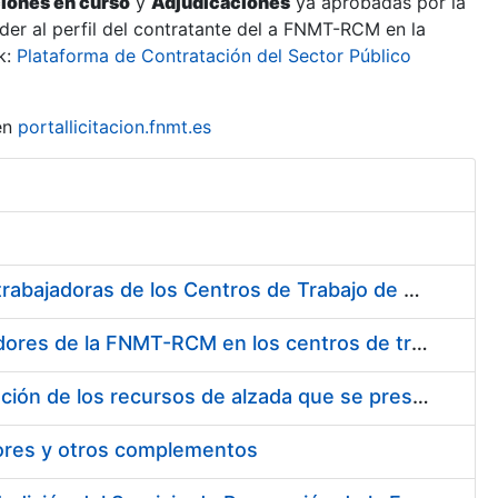
ciones en curso
y
Adjudicaciones
ya aprobadas por la
er al perfil del contratante del a FNMT-RCM en la
k:
Plataforma de Contratación del Sector Público
en
portallicitacion.fnmt.es
Suministro de Protectores Auditivos a medida para las personas trabajadoras de los Centros de Trabajo de Madrid y Burgos
Suministro de gafas graduadas antiproyecciones para los trabajadores de la FNMT-RCM en los centros de trabajo de Madrid y Burgos
Servicios de una empresa externa para el asesoramiento y resolución de los recursos de alzada que se presentan relacionados con procesos de selección para la FNMT-RCM
tores y otros complementos