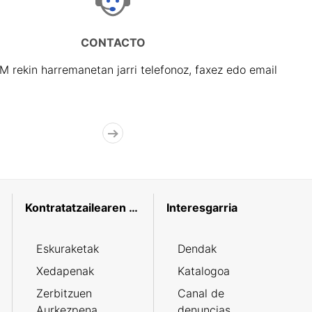
CONTACTO
rekin harremanetan jarri telefonoz, faxez edo email
Kontratatzailearen profila
Interesgarria
Eskuraketak
Dendak
Xedapenak
Katalogoa
Zerbitzuen
Canal de
Aurkezpena
denuncias