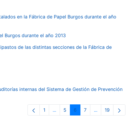
talados en la Fábrica de Papel Burgos durante el año
pel Burgos durante el año 2013
ipastos de las distintas secciones de la Fábrica de
ditorías internas del Sistema de Gestión de Prevención
1
...
5
6
7
...
19
Orrialdea
Intermediate Pages Use TAB to nav
Orrialdea
Orrialdea
Orrialdea
Intermediate Pa
Orrialdea