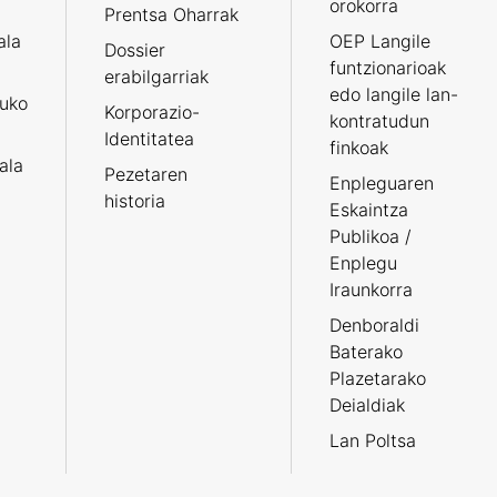
orokorra
Prentsa Oharrak
ala
OEP Langile
Dossier
funtzionarioak
erabilgarriak
edo langile lan-
ruko
Korporazio-
kontratudun
Identitatea
finkoak
tala
Pezetaren
Enpleguaren
historia
Eskaintza
Publikoa /
Enplegu
Iraunkorra
Denboraldi
Baterako
Plazetarako
Deialdiak
Lan Poltsa