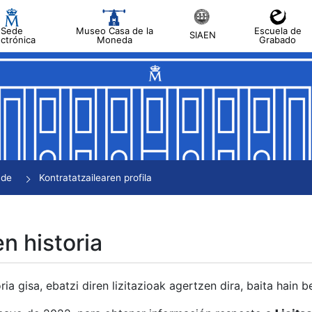
Sede
Museo Casa de la
Escuela de
SIAEN
ectrónica
Moneda
Grabado
tatu
tatu
tatu
tatu
nde
Kontratatzailearen profila
tatu
en historia
ria gisa, ebatzi diren lizitazioak agertzen dira, baita hain 
tu