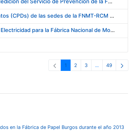
Servicio de Calibración y Verificación Externa de los Equipos de Medición del Servicio de Prevención de la FNMT-RCM
Conexión mediante Fibra Óptica de los Centros de Proceso de Datos (CPDs) de las sedes de la FNMT-RCM de Burgos y Madrid
Contratación de acuerdo marco para el Suministro de Material de Electricidad para la Fábrica Nacional de Moneda y Timbre-Real Casa de la Moneda en su centro de trabajo de Burgos
1
2
3
...
49
Orrialdea
Orrialdea
Orrialdea
Intermediate Pa
Orrialdea
dos en la Fábrica de Papel Burgos durante el año 2013