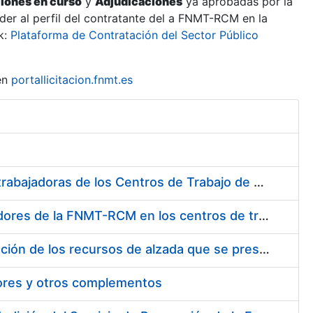
ciones en curso
y
Adjudicaciones
ya aprobadas por la
er al perfil del contratante del a FNMT-RCM en la
k:
Plataforma de Contratación del Sector Público
en
portallicitacion.fnmt.es
Suministro de Protectores Auditivos a medida para las personas trabajadoras de los Centros de Trabajo de Madrid y Burgos
Suministro de gafas graduadas antiproyecciones para los trabajadores de la FNMT-RCM en los centros de trabajo de Madrid y Burgos
Servicios de una empresa externa para el asesoramiento y resolución de los recursos de alzada que se presentan relacionados con procesos de selección para la FNMT-RCM
tores y otros complementos