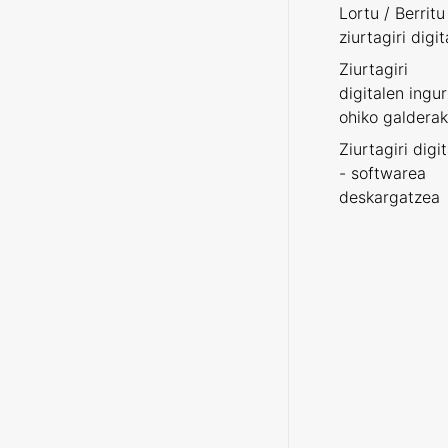
Lortu / Berritu
ziurtagiri digit
Ziurtagiri
digitalen ingu
ohiko galderak
Ziurtagiri digi
- softwarea
deskargatzea