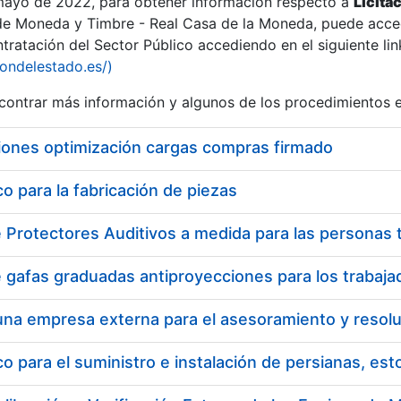
 mayo de 2022, para obtener información respecto a
Licita
de Moneda y Timbre - Real Casa de la Moneda, puede acced
ratación del Sector Público accediendo en el siguiente lin
tu
iondelestado.es/)
tu
ontrar más información y algunos de los procedimientos 
atu
iones optimización cargas compras firmado
 para la fabricación de piezas
tatu
 para el suministro e instalación de persianas, es