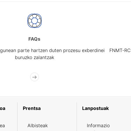
FAQs
gunean parte hartzen duten prozesu exberdinei
FNMT-RCM 
buruzko zalantzak
koa
Prentsa
Lanpostuak
zea
Albisteak
Informazio