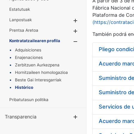
A partir del 3 de
Fábrica Nacional 
Estatutuak
Plataforma de Cont
Lanpostuak
Erakutsi/Ezkuta
(https://contratac
Prentsa Aretoa
Erakutsi/Ezkuta
También podrá enc
Kontratatzailearen profila
Erakutsi/Ezkut
Pliego condic
Adquisiciones
Enajenaciones
Acuerdo marco
Zerbitzuen Aurkezpena
Hornitzaileen homologazioa
Beste Gai Interesgarriak
Histórico
Pribatutasun politika
Transparencia
Erakutsi/Ezku
Acuerdo marco