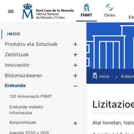
Nabigazioa
FNMT
Ceres
El
INICIO
Produktu eta Soluzioak
Erakutsi/Ezku
Zerbitzuak
Erakutsi/Ezku
Innovación
Erakutsi/Ezku
Bildumazalearen
Erakutsi/Ezku
Inicio
Eraku
Erakunde
Erakutsi/Ezku
130 Aniversario FNMT
Lizitazio
Erakunde mailako
Informazioa
Atal honetan, histo
Konpromisoak
Erakutsi/Ezkuta
Agenda 2030 y ODS