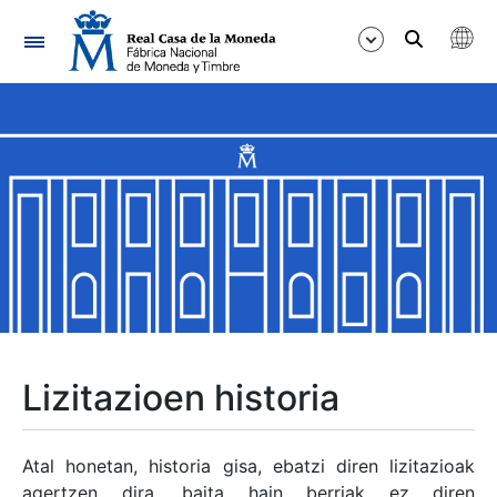
Nabigazioa
Erakutsi/Ezkutatu
Erakutsi/Ezkutatu
Erakutsi/Ezkutatu
Erakutsi/Ezkutatu
Erakutsi/Ezkutatu
Lizitazioen historia
Erakutsi/Ezkutatu
Atal honetan, historia gisa, ebatzi diren lizitazioak
agertzen dira, baita hain berriak ez diren