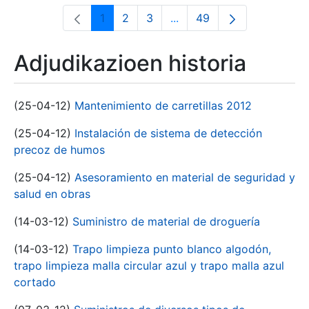
1
2
3
...
49
Orrialdea
Orrialdea
Orrialdea
Intermediate Pages Use T
Orrialdea
Adjudikazioen historia
(25-04-12)
Mantenimiento de carretillas 2012
(25-04-12)
Instalación de sistema de detección
precoz de humos
(25-04-12)
Asesoramiento en material de seguridad y
salud en obras
(14-03-12)
Suministro de material de droguería
(14-03-12)
Trapo limpieza punto blanco algodón,
trapo limpieza malla circular azul y trapo malla azul
cortado