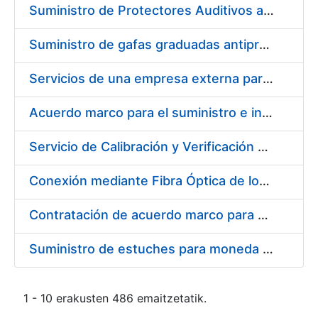
Suministro de Protectores Auditivos a medida para las personas trabajadoras de los Centros de Trabajo de Madrid y Burgos
Suministro de gafas graduadas antiproyecciones para los trabajadores de la FNMT-RCM en los centros de trabajo de Madrid y Burgos
Servicios de una empresa externa para el asesoramiento y resolución de los recursos de alzada que se presentan relacionados con procesos de selección para la FNMT-RCM
Acuerdo marco para el suministro e instalación de persianas, estores y otros complementos
Servicio de Calibración y Verificación Externa de los Equipos de Medición del Servicio de Prevención de la FNMT-RCM
Conexión mediante Fibra Óptica de los Centros de Proceso de Datos (CPDs) de las sedes de la FNMT-RCM de Burgos y Madrid
Contratación de acuerdo marco para el Suministro de Material de Electricidad para la Fábrica Nacional de Moneda y Timbre-Real Casa de la Moneda en su centro de trabajo de Burgos
Suministro de estuches para moneda de 30 €
1 - 10 erakusten 486 emaitzetatik.