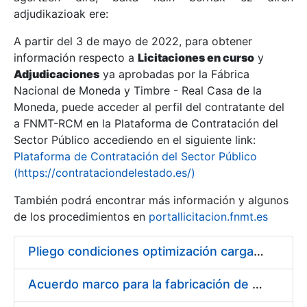
adjudikazioak ere:
A partir del 3 de mayo de 2022, para obtener
Erakutsi/Ezkutatu
información respecto a
Licitaciones en curso
y
Erakutsi/Ezkutatu
Adjudicaciones
ya aprobadas por la Fábrica
Nacional de Moneda y Timbre - Real Casa de la
Erakutsi/Ezkutatu
Moneda, puede acceder al perfil del contratante del
a FNMT-RCM en la Plataforma de Contratación del
Sector Público accediendo en el siguiente link:
Plataforma de Contratación del Sector Público
(https://contrataciondelestado.es/)
También podrá encontrar más información y algunos
de los procedimientos en
portallicitacion.fnmt.es
Pliego condiciones optimización cargas compras firmado
Erakutsi/Ezkutatu
Acuerdo marco para la fabricación de piezas