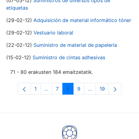
(07-03-12)
Suministros de diversos tipos de
etiquetas
(29-02-12)
Adquisición de material informático tóner
(29-02-12)
Vestuario laboral
(22-02-12)
Suministro de material de papelería
(15-02-12)
Suministro de cintas adhesivas
71 - 80 erakusten 184 emaitzetatik.
1
...
7
8
9
...
19
Orrialdea
Intermediate Pages Use TAB to navigat
Orrialdea
Orrialdea
Orrialdea
Intermediate Pages U
Orrialdea