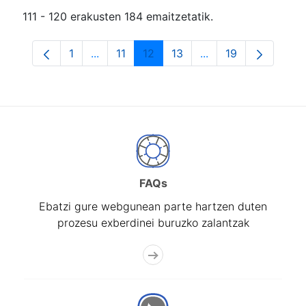
111 - 120 erakusten 184 emaitzetatik.
1
...
11
12
13
...
19
Orrialdea
Intermediate Pages Use TAB to navigate.
Orrialdea
Orrialdea
Orrialdea
Intermediate Pages
Orrialdea
FAQs
Ebatzi gure webgunean parte hartzen duten
prozesu exberdinei buruzko zalantzak