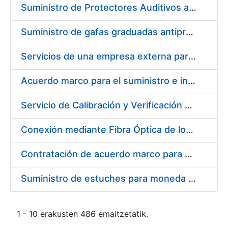
Suministro de Protectores Auditivos a medida para las personas trabajadoras de los Centros de Trabajo de Madrid y Burgos
Suministro de gafas graduadas antiproyecciones para los trabajadores de la FNMT-RCM en los centros de trabajo de Madrid y Burgos
Servicios de una empresa externa para el asesoramiento y resolución de los recursos de alzada que se presentan relacionados con procesos de selección para la FNMT-RCM
Acuerdo marco para el suministro e instalación de persianas, estores y otros complementos
Servicio de Calibración y Verificación Externa de los Equipos de Medición del Servicio de Prevención de la FNMT-RCM
Conexión mediante Fibra Óptica de los Centros de Proceso de Datos (CPDs) de las sedes de la FNMT-RCM de Burgos y Madrid
Contratación de acuerdo marco para el Suministro de Material de Electricidad para la Fábrica Nacional de Moneda y Timbre-Real Casa de la Moneda en su centro de trabajo de Burgos
Suministro de estuches para moneda de 30 €
1 - 10 erakusten 486 emaitzetatik.