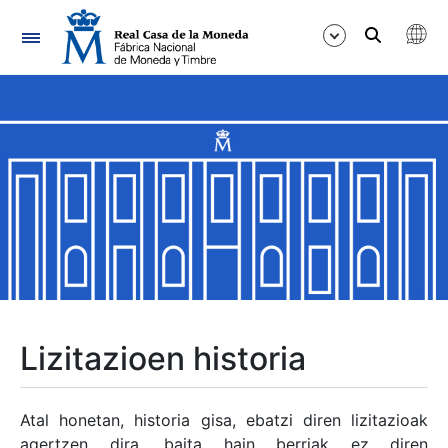
Nabigazioa
Erakutsi/Ezkutatu
Erakutsi/Ezkutatu
Erakutsi/Ezkutatu
Erakutsi/Ezkutatu
Erakutsi/Ezkutatu
Lizitazioen historia
Erakutsi/Ezkutatu
Atal honetan, historia gisa, ebatzi diren lizitazioak
agertzen dira, baita hain berriak ez diren