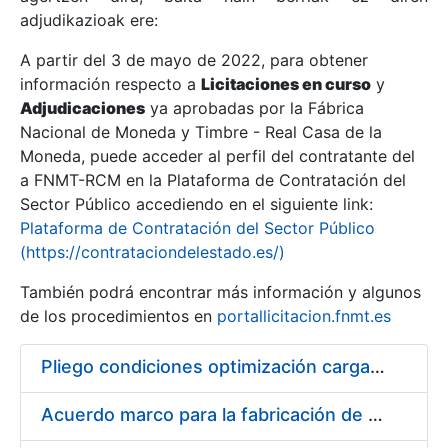
adjudikazioak ere:
A partir del 3 de mayo de 2022, para obtener
Erakutsi/Ezkutatu
información respecto a
Licitaciones en curso
y
Erakutsi/Ezkutatu
Adjudicaciones
ya aprobadas por la Fábrica
Nacional de Moneda y Timbre - Real Casa de la
Erakutsi/Ezkutatu
Moneda, puede acceder al perfil del contratante del
a FNMT-RCM en la Plataforma de Contratación del
Sector Público accediendo en el siguiente link:
Plataforma de Contratación del Sector Público
(https://contrataciondelestado.es/)
También podrá encontrar más información y algunos
de los procedimientos en
portallicitacion.fnmt.es
Pliego condiciones optimización cargas compras firmado
Erakutsi/Ezkutatu
Acuerdo marco para la fabricación de piezas