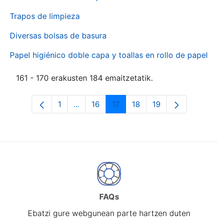
Trapos de limpieza
Diversas bolsas de basura
Papel higiénico doble capa y toallas en rollo de papel
161 - 170 erakusten 184 emaitzetatik.
1
...
16
17
18
19
Orrialdea
Intermediate Pages Use TAB to naviga
Orrialdea
Orrialdea
Orrialdea
Orrialdea
FAQs
Ebatzi gure webgunean parte hartzen duten