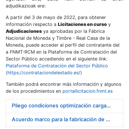
adjudikazioak ere:
A partir del 3 de mayo de 2022, para obtener
Erakutsi/Ezkutatu
información respecto a
Licitaciones en curso
y
Erakutsi/Ezkutatu
Adjudicaciones
ya aprobadas por la Fábrica
Nacional de Moneda y Timbre - Real Casa de la
Erakutsi/Ezkutatu
Moneda, puede acceder al perfil del contratante del
a FNMT-RCM en la Plataforma de Contratación del
Sector Público accediendo en el siguiente link:
Plataforma de Contratación del Sector Público
(https://contrataciondelestado.es/)
También podrá encontrar más información y algunos
de los procedimientos en
portallicitacion.fnmt.es
Pliego condiciones optimización cargas compras firmado
Erakutsi/Ezkutatu
Acuerdo marco para la fabricación de piezas