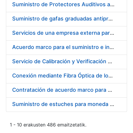
Suministro de Protectores Auditivos a medida para las personas trabajadoras de los Centros de Trabajo de Madrid y Burgos
Suministro de gafas graduadas antiproyecciones para los trabajadores de la FNMT-RCM en los centros de trabajo de Madrid y Burgos
Servicios de una empresa externa para el asesoramiento y resolución de los recursos de alzada que se presentan relacionados con procesos de selección para la FNMT-RCM
Acuerdo marco para el suministro e instalación de persianas, estores y otros complementos
Servicio de Calibración y Verificación Externa de los Equipos de Medición del Servicio de Prevención de la FNMT-RCM
Conexión mediante Fibra Óptica de los Centros de Proceso de Datos (CPDs) de las sedes de la FNMT-RCM de Burgos y Madrid
Contratación de acuerdo marco para el Suministro de Material de Electricidad para la Fábrica Nacional de Moneda y Timbre-Real Casa de la Moneda en su centro de trabajo de Burgos
Suministro de estuches para moneda de 30 €
1 - 10 erakusten 486 emaitzetatik.