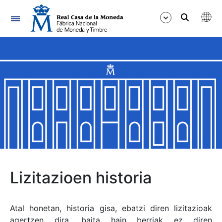
Nabigazioa
Erakutsi/Ezkutatu
Erakutsi/Ezkutatu
Erakutsi/Ezkutatu
Erakutsi/Ezkutatu
Erakutsi/Ezkutatu
Lizitazioen historia
Erakutsi/Ezkutatu
Atal honetan, historia gisa, ebatzi diren lizitazioak
agertzen dira, baita hain berriak ez diren