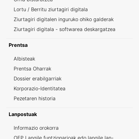
Lortu / Berritu ziurtagiri digitala
Ziurtagiri digitalen inguruko ohiko galderak
Ziurtagiri digitala - softwarea deskargatzea
Prentsa
Albisteak
Prentsa Oharrak
Dossier erabilgarriak
Korporazio-Identitatea
Pezetaren historia
Lanpostuak
Informazio orokorra
OEP Langile funtzionarioak edo langile lan-