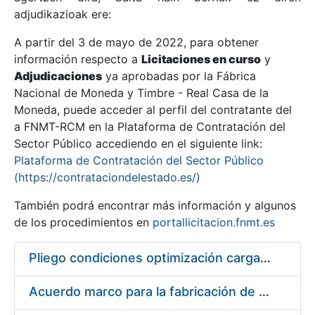
adjudikazioak ere:
A partir del 3 de mayo de 2022, para obtener
Erakutsi/Ezkutatu
información respecto a
Licitaciones en curso
y
Erakutsi/Ezkutatu
Adjudicaciones
ya aprobadas por la Fábrica
Nacional de Moneda y Timbre - Real Casa de la
Erakutsi/Ezkutatu
Moneda, puede acceder al perfil del contratante del
a FNMT-RCM en la Plataforma de Contratación del
Sector Público accediendo en el siguiente link:
Plataforma de Contratación del Sector Público
(https://contrataciondelestado.es/)
También podrá encontrar más información y algunos
de los procedimientos en
portallicitacion.fnmt.es
Pliego condiciones optimización cargas compras firmado
Erakutsi/Ezkutatu
Acuerdo marco para la fabricación de piezas