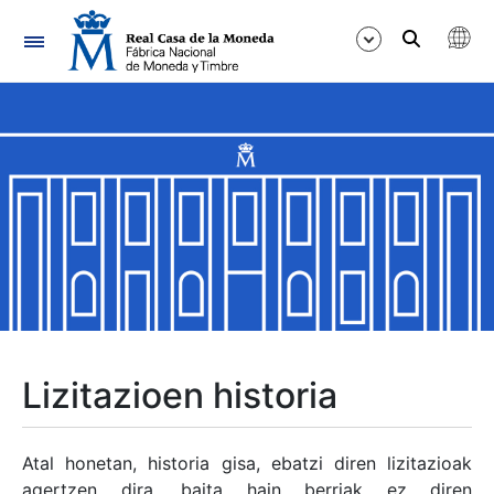
Nabigazioa
Erakutsi/Ezkutatu
Erakutsi/Ezkutatu
Erakutsi/Ezkutatu
Erakutsi/Ezkutatu
Erakutsi/Ezkutatu
Lizitazioen historia
Erakutsi/Ezkutatu
Atal honetan, historia gisa, ebatzi diren lizitazioak
agertzen dira, baita hain berriak ez diren