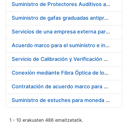
Suministro de Protectores Auditivos a medida para las personas trabajadoras de los Centros de Trabajo de Madrid y Burgos
Suministro de gafas graduadas antiproyecciones para los trabajadores de la FNMT-RCM en los centros de trabajo de Madrid y Burgos
Servicios de una empresa externa para el asesoramiento y resolución de los recursos de alzada que se presentan relacionados con procesos de selección para la FNMT-RCM
Acuerdo marco para el suministro e instalación de persianas, estores y otros complementos
Servicio de Calibración y Verificación Externa de los Equipos de Medición del Servicio de Prevención de la FNMT-RCM
Conexión mediante Fibra Óptica de los Centros de Proceso de Datos (CPDs) de las sedes de la FNMT-RCM de Burgos y Madrid
Contratación de acuerdo marco para el Suministro de Material de Electricidad para la Fábrica Nacional de Moneda y Timbre-Real Casa de la Moneda en su centro de trabajo de Burgos
Suministro de estuches para moneda de 30 €
1 - 10 erakusten 486 emaitzetatik.