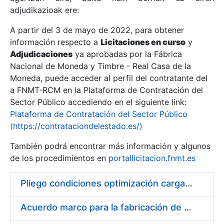
adjudikazioak ere:
A partir del 3 de mayo de 2022, para obtener
Erakutsi/Ezkutatu
información respecto a
Licitaciones en curso
y
Erakutsi/Ezkutatu
Adjudicaciones
ya aprobadas por la Fábrica
Nacional de Moneda y Timbre - Real Casa de la
Erakutsi/Ezkutatu
Moneda, puede acceder al perfil del contratante del
a FNMT-RCM en la Plataforma de Contratación del
Sector Público accediendo en el siguiente link:
Plataforma de Contratación del Sector Público
(https://contrataciondelestado.es/)
También podrá encontrar más información y algunos
de los procedimientos en
portallicitacion.fnmt.es
Pliego condiciones optimización cargas compras firmado
Erakutsi/Ezkutatu
Acuerdo marco para la fabricación de piezas