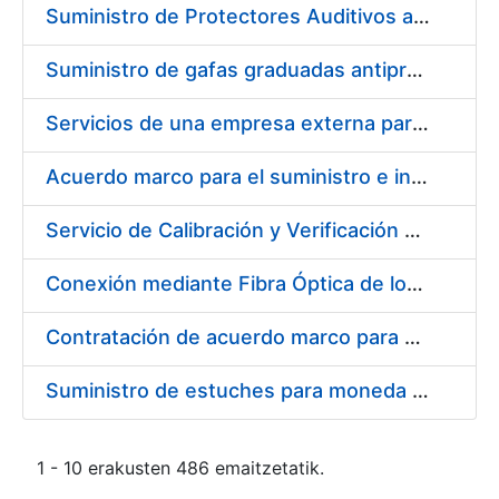
Suministro de Protectores Auditivos a medida para las personas trabajadoras de los Centros de Trabajo de Madrid y Burgos
Suministro de gafas graduadas antiproyecciones para los trabajadores de la FNMT-RCM en los centros de trabajo de Madrid y Burgos
Servicios de una empresa externa para el asesoramiento y resolución de los recursos de alzada que se presentan relacionados con procesos de selección para la FNMT-RCM
Acuerdo marco para el suministro e instalación de persianas, estores y otros complementos
Servicio de Calibración y Verificación Externa de los Equipos de Medición del Servicio de Prevención de la FNMT-RCM
Conexión mediante Fibra Óptica de los Centros de Proceso de Datos (CPDs) de las sedes de la FNMT-RCM de Burgos y Madrid
Contratación de acuerdo marco para el Suministro de Material de Electricidad para la Fábrica Nacional de Moneda y Timbre-Real Casa de la Moneda en su centro de trabajo de Burgos
Suministro de estuches para moneda de 30 €
1 - 10 erakusten 486 emaitzetatik.