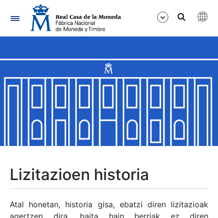
Nabigazioa
Erakutsi/Ezkutatu
Erakutsi/Ezkutatu
Erakutsi/Ezkutatu
Erakutsi/Ezkutatu
Erakutsi/Ezkutatu
Lizitazioen historia
Erakutsi/Ezkutatu
Atal honetan, historia gisa, ebatzi diren lizitazioak
agertzen dira, baita hain berriak ez diren