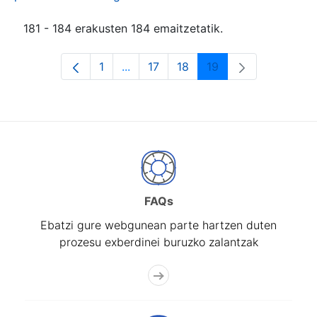
181 - 184 erakusten 184 emaitzetatik.
1
...
17
18
19
Orrialdea
Intermediate Pages Use TAB to navi
Orrialdea
Orrialdea
Orrialdea
FAQs
Ebatzi gure webgunean parte hartzen duten
prozesu exberdinei buruzko zalantzak