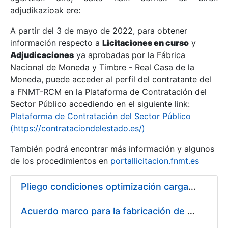
adjudikazioak ere:
A partir del 3 de mayo de 2022, para obtener
Erakutsi/Ezkutatu
información respecto a
Licitaciones en curso
y
Erakutsi/Ezkutatu
Adjudicaciones
ya aprobadas por la Fábrica
Nacional de Moneda y Timbre - Real Casa de la
Erakutsi/Ezkutatu
Moneda, puede acceder al perfil del contratante del
a FNMT-RCM en la Plataforma de Contratación del
Sector Público accediendo en el siguiente link:
Plataforma de Contratación del Sector Público
(https://contrataciondelestado.es/)
También podrá encontrar más información y algunos
de los procedimientos en
portallicitacion.fnmt.es
Pliego condiciones optimización cargas compras firmado
Erakutsi/Ezkutatu
Acuerdo marco para la fabricación de piezas