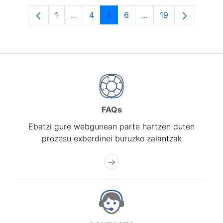
1
...
4
5
6
...
19
Orrialdea
Intermediate Pages Use TAB to navigat
Orrialdea
Orrialdea
Orrialdea
Intermediate Pages U
Orrialdea
FAQs
Ebatzi gure webgunean parte hartzen duten
prozesu exberdinei buruzko zalantzak