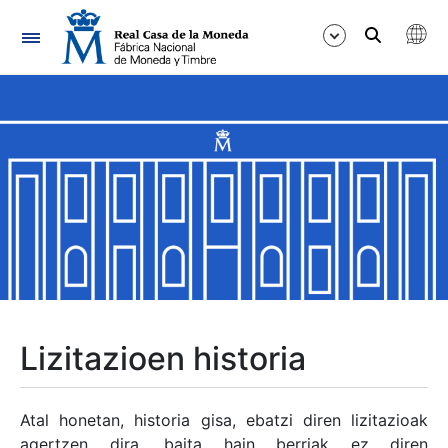
Nabigazioa
Erakutsi/Ezkutatu
Erakutsi/Ezkutatu
Erakutsi/Ezkutatu
Erakutsi/Ezkutatu
Erakutsi/Ezkutatu
Lizitazioen historia
Erakutsi/Ezkutatu
Atal honetan, historia gisa, ebatzi diren lizitazioak
agertzen dira, baita hain berriak ez diren