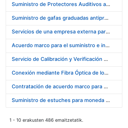
Suministro de Protectores Auditivos a medida para las personas trabajadoras de los Centros de Trabajo de Madrid y Burgos
Suministro de gafas graduadas antiproyecciones para los trabajadores de la FNMT-RCM en los centros de trabajo de Madrid y Burgos
Servicios de una empresa externa para el asesoramiento y resolución de los recursos de alzada que se presentan relacionados con procesos de selección para la FNMT-RCM
Acuerdo marco para el suministro e instalación de persianas, estores y otros complementos
Servicio de Calibración y Verificación Externa de los Equipos de Medición del Servicio de Prevención de la FNMT-RCM
Conexión mediante Fibra Óptica de los Centros de Proceso de Datos (CPDs) de las sedes de la FNMT-RCM de Burgos y Madrid
Contratación de acuerdo marco para el Suministro de Material de Electricidad para la Fábrica Nacional de Moneda y Timbre-Real Casa de la Moneda en su centro de trabajo de Burgos
Suministro de estuches para moneda de 30 €
1 - 10 erakusten 486 emaitzetatik.