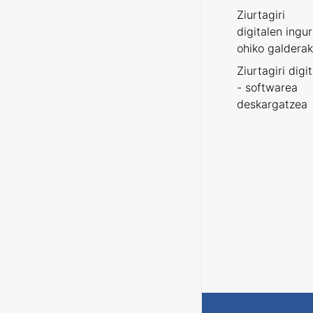
Ziurtagiri
digitalen ingu
ohiko galderak
Ziurtagiri digi
- softwarea
deskargatzea