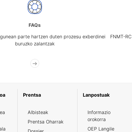
FAQs
gunean parte hartzen duten prozesu exberdinei
FNMT-RCM 
buruzko zalantzak
koa
Prentsa
Lanpostuak
zea
Albisteak
Informazio
orokorra
Prentsa Oharrak
ala
OEP Langile
Dossier