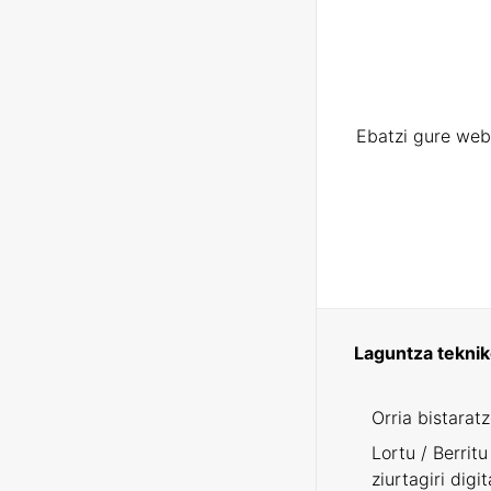
Ebatzi gure web
Laguntza tekni
Orria bistarat
Lortu / Berritu
ziurtagiri digit