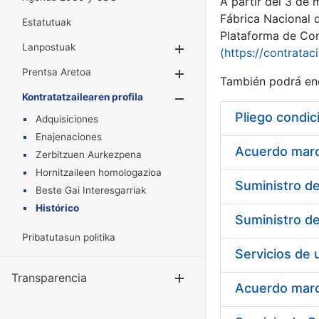
A partir del 3 de
Fábrica Nacional 
Estatutuak
Plataforma de Cont
Lanpostuak
Erakutsi/Ezkuta
(https://contratac
Prentsa Aretoa
Erakutsi/Ezkuta
También podrá enc
Kontratatzailearen profila
Erakutsi/Ezkut
Pliego condic
Adquisiciones
Enajenaciones
Acuerdo marco
Zerbitzuen Aurkezpena
Hornitzaileen homologazioa
Beste Gai Interesgarriak
Histórico
Pribatutasun politika
Transparencia
Erakutsi/Ezku
Acuerdo marco