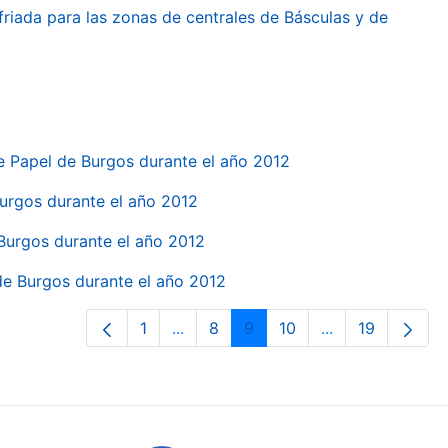
friada para las zonas de centrales de Básculas y de
e Papel de Burgos durante el año 2012
 Burgos durante el año 2012
 Burgos durante el año 2012
 de Burgos durante el año 2012
1
...
8
9
10
...
19
Orrialdea
Intermediate Pages Use TAB to navi
Orrialdea
Orrialdea
Orrialdea
Intermediate Pa
Orrialdea