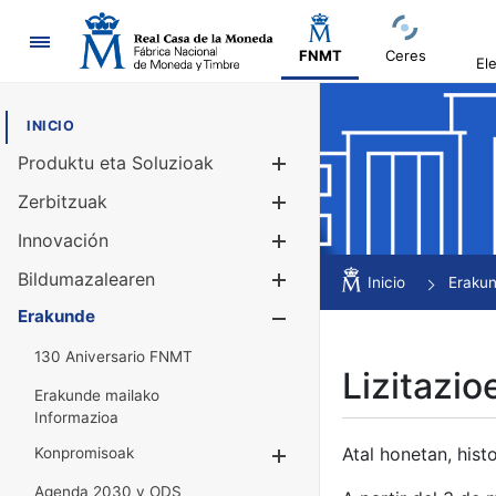
Nabigazioa
FNMT
Ceres
El
INICIO
Produktu eta Soluzioak
Erakutsi/Ezku
Zerbitzuak
Erakutsi/Ezku
Innovación
Erakutsi/Ezku
Bildumazalearen
Erakutsi/Ezku
Inicio
Eraku
Erakunde
Erakutsi/Ezku
130 Aniversario FNMT
Lizitazio
Erakunde mailako
Informazioa
Atal honetan, histo
Konpromisoak
Erakutsi/Ezkuta
Agenda 2030 y ODS