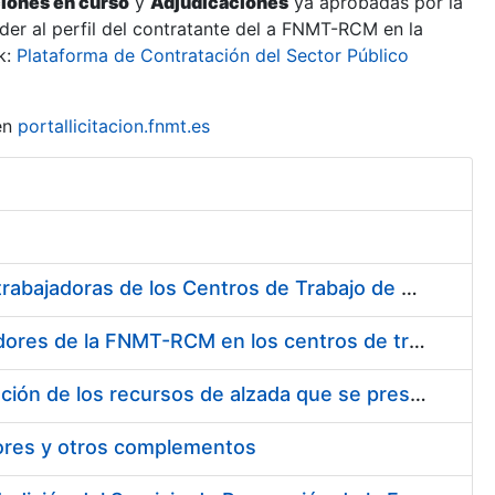
ciones en curso
y
Adjudicaciones
ya aprobadas por la
er al perfil del contratante del a FNMT-RCM en la
k:
Plataforma de Contratación del Sector Público
en
portallicitacion.fnmt.es
Suministro de Protectores Auditivos a medida para las personas trabajadoras de los Centros de Trabajo de Madrid y Burgos
Suministro de gafas graduadas antiproyecciones para los trabajadores de la FNMT-RCM en los centros de trabajo de Madrid y Burgos
Servicios de una empresa externa para el asesoramiento y resolución de los recursos de alzada que se presentan relacionados con procesos de selección para la FNMT-RCM
tores y otros complementos