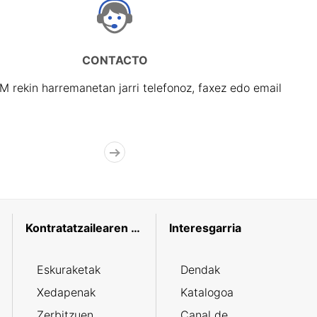
CONTACTO
rekin harremanetan jarri telefonoz, faxez edo email
Kontratatzailearen profila
Interesgarria
Eskuraketak
Dendak
Xedapenak
Katalogoa
Zerbitzuen
Canal de