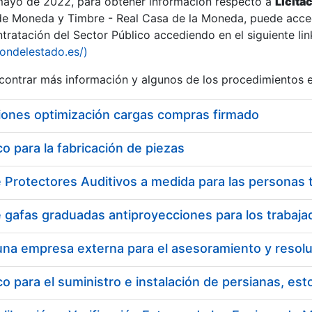
 mayo de 2022, para obtener información respecto a
Licita
de Moneda y Timbre - Real Casa de la Moneda, puede acced
ratación del Sector Público accediendo en el siguiente lin
tu
iondelestado.es/)
tu
ontrar más información y algunos de los procedimientos 
atu
iones optimización cargas compras firmado
 para la fabricación de piezas
tatu
 para el suministro e instalación de persianas, es