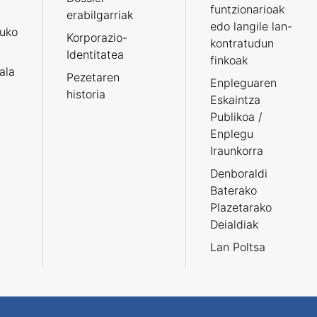
funtzionarioak
erabilgarriak
edo langile lan-
ruko
Korporazio-
kontratudun
Identitatea
finkoak
tala
Pezetaren
Enpleguaren
historia
Eskaintza
Publikoa /
Enplegu
Iraunkorra
Denboraldi
Baterako
Plazetarako
Deialdiak
Lan Poltsa