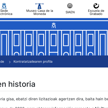
Sede
Museo Casa de la
Escuela de
SIAEN
ectrónica
Moneda
Grabado
tatu
tatu
tatu
tatu
nde
Kontratatzailearen profila
tatu
en historia
ria gisa, ebatzi diren lizitazioak agertzen dira, baita hain 
tu