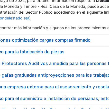
 mayo de 2022, para obtener información respecto a
Licita
de Moneda y Timbre - Real Casa de la Moneda, puede acced
ratación del Sector Público accediendo en el siguiente lin
tu
iondelestado.es/)
tu
ontrar más información y algunos de los procedimientos 
atu
iones optimización cargas compras firmado
 para la fabricación de piezas
tatu
 para el suministro e instalación de persianas, es