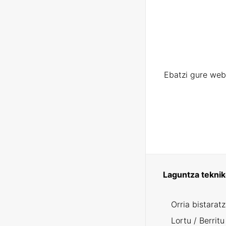
Ebatzi gure web
Laguntza tekni
Orria bistarat
Lortu / Berritu