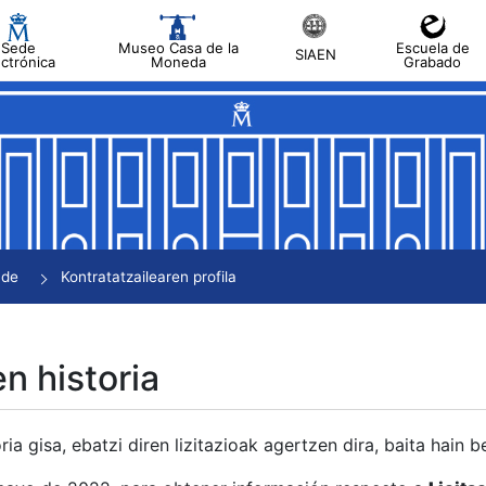
Sede
Museo Casa de la
Escuela de
SIAEN
ectrónica
Moneda
Grabado
tatu
tatu
tatu
tatu
nde
Kontratatzailearen profila
tatu
en historia
ria gisa, ebatzi diren lizitazioak agertzen dira, baita hain 
tu