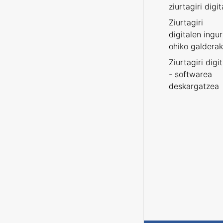
ziurtagiri digit
Ziurtagiri
digitalen ingu
ohiko galderak
Ziurtagiri digi
- softwarea
deskargatzea