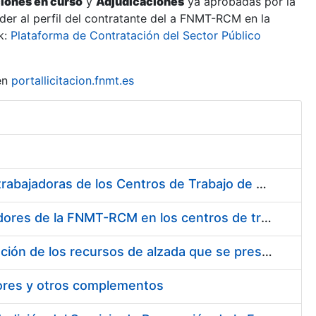
ciones en curso
y
Adjudicaciones
ya aprobadas por la
er al perfil del contratante del a FNMT-RCM en la
k:
Plataforma de Contratación del Sector Público
en
portallicitacion.fnmt.es
Suministro de Protectores Auditivos a medida para las personas trabajadoras de los Centros de Trabajo de Madrid y Burgos
Suministro de gafas graduadas antiproyecciones para los trabajadores de la FNMT-RCM en los centros de trabajo de Madrid y Burgos
Servicios de una empresa externa para el asesoramiento y resolución de los recursos de alzada que se presentan relacionados con procesos de selección para la FNMT-RCM
tores y otros complementos