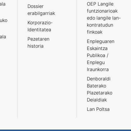
ala
OEP Langile
Dossier
funtzionarioak
erabilgarriak
edo langile lan-
ruko
Korporazio-
kontratudun
Identitatea
finkoak
tala
Pezetaren
Enpleguaren
historia
Eskaintza
Publikoa /
Enplegu
Iraunkorra
Denboraldi
Baterako
Plazetarako
Deialdiak
Lan Poltsa