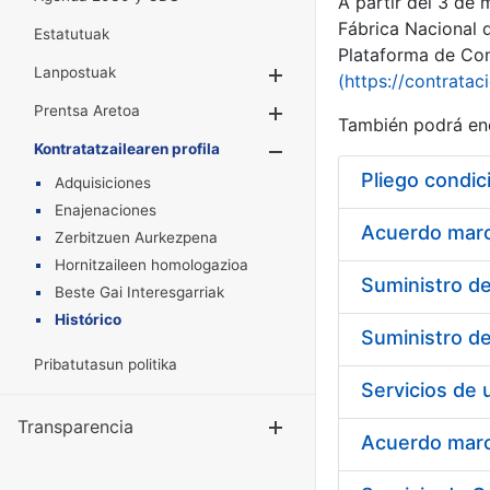
A partir del 3 de
Fábrica Nacional 
Estatutuak
Plataforma de Cont
Lanpostuak
Erakutsi/Ezkuta
(https://contratac
Prentsa Aretoa
Erakutsi/Ezkuta
También podrá enc
Kontratatzailearen profila
Erakutsi/Ezkut
Pliego condic
Adquisiciones
Enajenaciones
Acuerdo marco
Zerbitzuen Aurkezpena
Hornitzaileen homologazioa
Beste Gai Interesgarriak
Histórico
Pribatutasun politika
Transparencia
Erakutsi/Ezku
Acuerdo marco