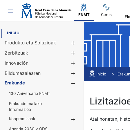
Nabigazioa
FNMT
Ceres
El
INICIO
Produktu eta Soluzioak
Erakutsi/Ezku
Zerbitzuak
Erakutsi/Ezku
Innovación
Erakutsi/Ezku
Bildumazalearen
Erakutsi/Ezku
Inicio
Eraku
Erakunde
Erakutsi/Ezku
130 Aniversario FNMT
Lizitazio
Erakunde mailako
Informazioa
Atal honetan, histo
Konpromisoak
Erakutsi/Ezkuta
Agenda 2030 y ODS