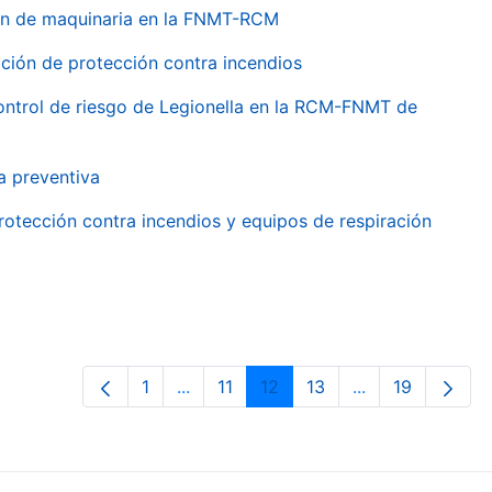
ión de maquinaria en la FNMT-RCM
ción de protección contra incendios
 control de riesgo de Legionella en la RCM-FNMT de
a preventiva
rotección contra incendios y equipos de respiración
1
...
11
12
13
...
19
Orrialdea
Intermediate Pages Use TAB to navig
Orrialdea
Orrialdea
Orrialdea
Intermediate Pa
Orrialdea