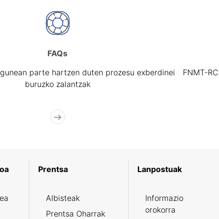
FAQs
gunean parte hartzen duten prozesu exberdinei
FNMT-RCM 
buruzko zalantzak
koa
Prentsa
Lanpostuak
zea
Albisteak
Informazio
orokorra
Prentsa Oharrak