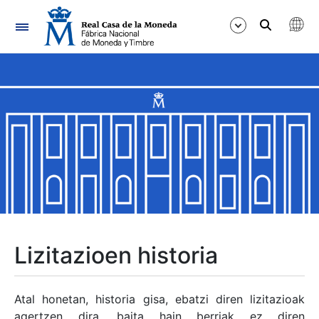
Nabigazioa
Erakutsi/Ezkutatu
Erakutsi/Ezkutatu
Erakutsi/Ezkutatu
Erakutsi/Ezkutatu
Erakutsi/Ezkutatu
Lizitazioen historia
Erakutsi/Ezkutatu
Atal honetan, historia gisa, ebatzi diren lizitazioak
agertzen dira, baita hain berriak ez diren