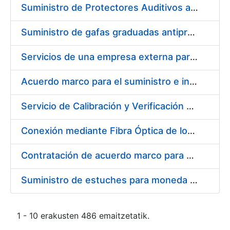
Suministro de Protectores Auditivos a medida para las personas trabajadoras de los Centros de Trabajo de Madrid y Burgos
Suministro de gafas graduadas antiproyecciones para los trabajadores de la FNMT-RCM en los centros de trabajo de Madrid y Burgos
Servicios de una empresa externa para el asesoramiento y resolución de los recursos de alzada que se presentan relacionados con procesos de selección para la FNMT-RCM
Acuerdo marco para el suministro e instalación de persianas, estores y otros complementos
Servicio de Calibración y Verificación Externa de los Equipos de Medición del Servicio de Prevención de la FNMT-RCM
Conexión mediante Fibra Óptica de los Centros de Proceso de Datos (CPDs) de las sedes de la FNMT-RCM de Burgos y Madrid
Contratación de acuerdo marco para el Suministro de Material de Electricidad para la Fábrica Nacional de Moneda y Timbre-Real Casa de la Moneda en su centro de trabajo de Burgos
Suministro de estuches para moneda de 30 €
1 - 10 erakusten 486 emaitzetatik.