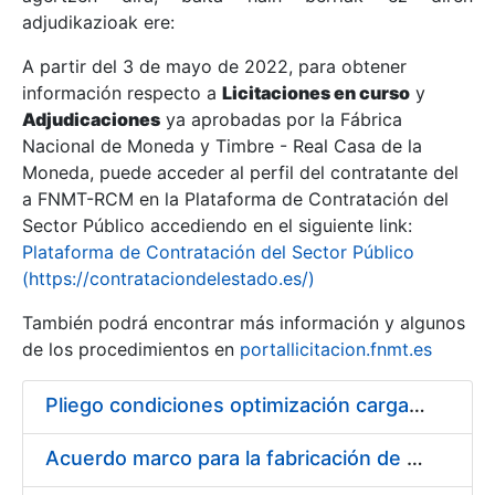
adjudikazioak ere:
A partir del 3 de mayo de 2022, para obtener
Erakutsi/Ezkutatu
información respecto a
Licitaciones en curso
y
Erakutsi/Ezkutatu
Adjudicaciones
ya aprobadas por la Fábrica
Nacional de Moneda y Timbre - Real Casa de la
Erakutsi/Ezkutatu
Moneda, puede acceder al perfil del contratante del
a FNMT-RCM en la Plataforma de Contratación del
Sector Público accediendo en el siguiente link:
Plataforma de Contratación del Sector Público
(https://contrataciondelestado.es/)
También podrá encontrar más información y algunos
de los procedimientos en
portallicitacion.fnmt.es
Pliego condiciones optimización cargas compras firmado
Erakutsi/Ezkutatu
Acuerdo marco para la fabricación de piezas