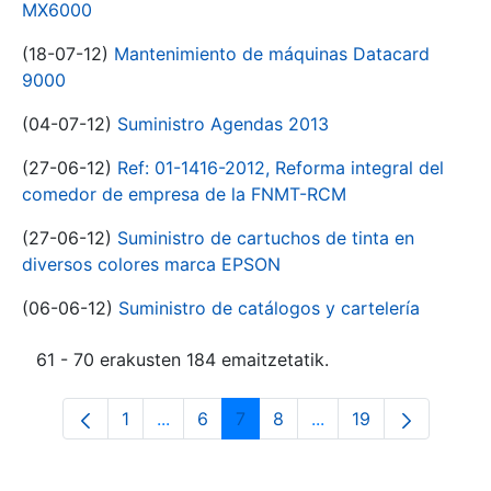
MX6000
(18-07-12)
Mantenimiento de máquinas Datacard
9000
(04-07-12)
Suministro Agendas 2013
(27-06-12)
Ref: 01-1416-2012, Reforma integral del
comedor de empresa de la FNMT-RCM
(27-06-12)
Suministro de cartuchos de tinta en
diversos colores marca EPSON
(06-06-12)
Suministro de catálogos y cartelería
61 - 70 erakusten 184 emaitzetatik.
1
...
6
7
8
...
19
Orrialdea
Intermediate Pages Use TAB to navigat
Orrialdea
Orrialdea
Orrialdea
Intermediate Pages U
Orrialdea