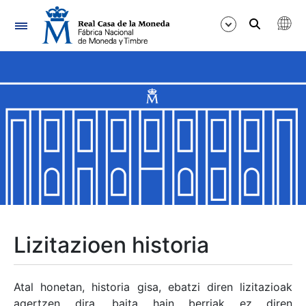
Nabigazioa
Erakutsi/Ezkutatu
Erakutsi/Ezkutatu
Erakutsi/Ezkutatu
Erakutsi/Ezkutatu
Erakutsi/Ezkutatu
Lizitazioen historia
Erakutsi/Ezkutatu
Atal honetan, historia gisa, ebatzi diren lizitazioak
agertzen dira, baita hain berriak ez diren