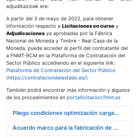
adjudikazioak ere:
A partir del 3 de mayo de 2022, para obtener
Erakutsi/Ezkutatu
información respecto a
Licitaciones en curso
y
Erakutsi/Ezkutatu
Adjudicaciones
ya aprobadas por la Fábrica
Nacional de Moneda y Timbre - Real Casa de la
Erakutsi/Ezkutatu
Moneda, puede acceder al perfil del contratante del
a FNMT-RCM en la Plataforma de Contratación del
Sector Público accediendo en el siguiente link:
Plataforma de Contratación del Sector Público
(https://contrataciondelestado.es/)
También podrá encontrar más información y algunos
de los procedimientos en
portallicitacion.fnmt.es
Pliego condiciones optimización cargas compras firmado
Erakutsi/Ezkutatu
Acuerdo marco para la fabricación de piezas