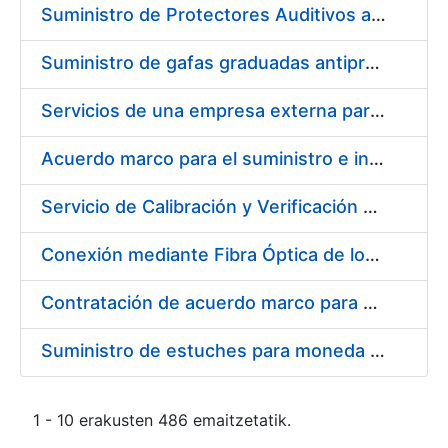
Suministro de Protectores Auditivos a medida para las personas trabajadoras de los Centros de Trabajo de Madrid y Burgos
Suministro de gafas graduadas antiproyecciones para los trabajadores de la FNMT-RCM en los centros de trabajo de Madrid y Burgos
Servicios de una empresa externa para el asesoramiento y resolución de los recursos de alzada que se presentan relacionados con procesos de selección para la FNMT-RCM
Acuerdo marco para el suministro e instalación de persianas, estores y otros complementos
Servicio de Calibración y Verificación Externa de los Equipos de Medición del Servicio de Prevención de la FNMT-RCM
Conexión mediante Fibra Óptica de los Centros de Proceso de Datos (CPDs) de las sedes de la FNMT-RCM de Burgos y Madrid
Contratación de acuerdo marco para el Suministro de Material de Electricidad para la Fábrica Nacional de Moneda y Timbre-Real Casa de la Moneda en su centro de trabajo de Burgos
Suministro de estuches para moneda de 30 €
1 - 10 erakusten 486 emaitzetatik.