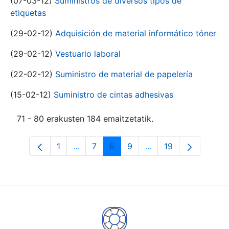
(07-03-12)
Suministros de diversos tipos de
etiquetas
(29-02-12)
Adquisición de material informático tóner
(29-02-12)
Vestuario laboral
(22-02-12)
Suministro de material de papelería
(15-02-12)
Suministro de cintas adhesivas
71 - 80 erakusten 184 emaitzetatik.
1
...
7
8
9
...
19
Orrialdea
Intermediate Pages Use TAB to navigat
Orrialdea
Orrialdea
Orrialdea
Intermediate Pages U
Orrialdea