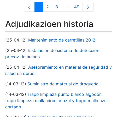
1
2
3
...
49
Orrialdea
Orrialdea
Orrialdea
Intermediate Pages Use T
Orrialdea
Adjudikazioen historia
(25-04-12)
Mantenimiento de carretillas 2012
(25-04-12)
Instalación de sistema de detección
precoz de humos
(25-04-12)
Asesoramiento en material de seguridad y
salud en obras
(14-03-12)
Suministro de material de droguería
(14-03-12)
Trapo limpieza punto blanco algodón,
trapo limpieza malla circular azul y trapo malla azul
cortado