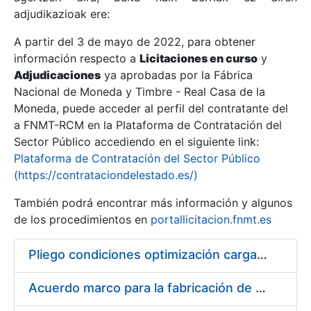
adjudikazioak ere:
A partir del 3 de mayo de 2022, para obtener
Erakutsi/Ezkutatu
información respecto a
Licitaciones en curso
y
Erakutsi/Ezkutatu
Adjudicaciones
ya aprobadas por la Fábrica
Nacional de Moneda y Timbre - Real Casa de la
Erakutsi/Ezkutatu
Moneda, puede acceder al perfil del contratante del
a FNMT-RCM en la Plataforma de Contratación del
Sector Público accediendo en el siguiente link:
Plataforma de Contratación del Sector Público
(https://contrataciondelestado.es/)
También podrá encontrar más información y algunos
de los procedimientos en
portallicitacion.fnmt.es
Pliego condiciones optimización cargas compras firmado
Erakutsi/Ezkutatu
Acuerdo marco para la fabricación de piezas