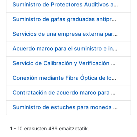
Suministro de Protectores Auditivos a medida para las personas trabajadoras de los Centros de Trabajo de Madrid y Burgos
Suministro de gafas graduadas antiproyecciones para los trabajadores de la FNMT-RCM en los centros de trabajo de Madrid y Burgos
Servicios de una empresa externa para el asesoramiento y resolución de los recursos de alzada que se presentan relacionados con procesos de selección para la FNMT-RCM
Acuerdo marco para el suministro e instalación de persianas, estores y otros complementos
Servicio de Calibración y Verificación Externa de los Equipos de Medición del Servicio de Prevención de la FNMT-RCM
Conexión mediante Fibra Óptica de los Centros de Proceso de Datos (CPDs) de las sedes de la FNMT-RCM de Burgos y Madrid
Contratación de acuerdo marco para el Suministro de Material de Electricidad para la Fábrica Nacional de Moneda y Timbre-Real Casa de la Moneda en su centro de trabajo de Burgos
Suministro de estuches para moneda de 30 €
1 - 10 erakusten 486 emaitzetatik.