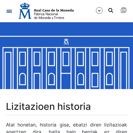
Nabigazioa
Erakutsi/Ezkutatu
Erakutsi/Ezkutatu
Erakutsi/Ezkutatu
Erakutsi/Ezkutatu
Erakutsi/Ezkutatu
Lizitazioen historia
Erakutsi/Ezkutatu
Atal honetan, historia gisa, ebatzi diren lizitazioak
agertzen dira, baita hain berriak ez diren