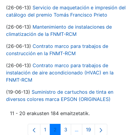
(26-06-13)
Servicio de maquetación e impresión del
catálogo del premio Tomás Francisco Prieto
(26-06-13)
Mantenimiento de instalaciones de
climatización de la FNMT-RCM
(26-06-13)
Contrato marco para trabajos de
construcción en la FNMT-RCM
(26-06-13)
Contrato marco para trabajos de
instalación de aire acondicionado (HVAC) en la
FNMT-RCM
(19-06-13)
Suministro de cartuchos de tinta en
diversos colores marca EPSON (ORIGINALES)
11 - 20 erakusten 184 emaitzetatik.
1
2
3
...
19
Orrialdea
Orrialdea
Orrialdea
Intermediate Pages Use T
Orrialdea