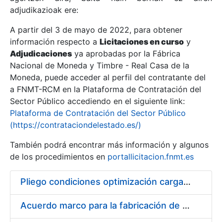
adjudikazioak ere:
A partir del 3 de mayo de 2022, para obtener
Erakutsi/Ezkutatu
información respecto a
Licitaciones en curso
y
Erakutsi/Ezkutatu
Adjudicaciones
ya aprobadas por la Fábrica
Nacional de Moneda y Timbre - Real Casa de la
Erakutsi/Ezkutatu
Moneda, puede acceder al perfil del contratante del
a FNMT-RCM en la Plataforma de Contratación del
Sector Público accediendo en el siguiente link:
Plataforma de Contratación del Sector Público
(https://contrataciondelestado.es/)
También podrá encontrar más información y algunos
de los procedimientos en
portallicitacion.fnmt.es
Pliego condiciones optimización cargas compras firmado
Erakutsi/Ezkutatu
Acuerdo marco para la fabricación de piezas