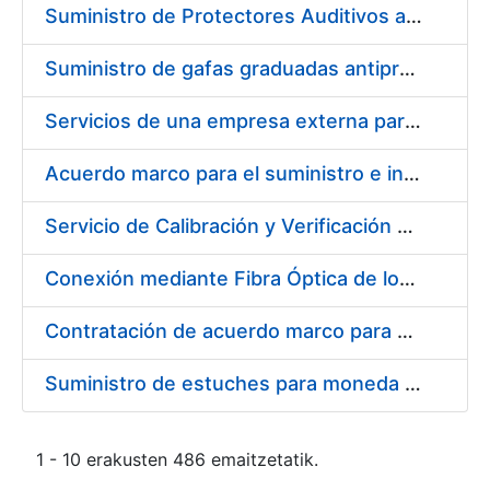
Suministro de Protectores Auditivos a medida para las personas trabajadoras de los Centros de Trabajo de Madrid y Burgos
Suministro de gafas graduadas antiproyecciones para los trabajadores de la FNMT-RCM en los centros de trabajo de Madrid y Burgos
Servicios de una empresa externa para el asesoramiento y resolución de los recursos de alzada que se presentan relacionados con procesos de selección para la FNMT-RCM
Acuerdo marco para el suministro e instalación de persianas, estores y otros complementos
Servicio de Calibración y Verificación Externa de los Equipos de Medición del Servicio de Prevención de la FNMT-RCM
Conexión mediante Fibra Óptica de los Centros de Proceso de Datos (CPDs) de las sedes de la FNMT-RCM de Burgos y Madrid
Contratación de acuerdo marco para el Suministro de Material de Electricidad para la Fábrica Nacional de Moneda y Timbre-Real Casa de la Moneda en su centro de trabajo de Burgos
Suministro de estuches para moneda de 30 €
1 - 10 erakusten 486 emaitzetatik.