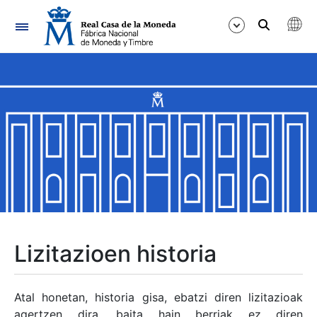
Nabigazioa
Erakutsi/Ezkutatu
Erakutsi/Ezkutatu
Erakutsi/Ezkutatu
Erakutsi/Ezkutatu
Erakutsi/Ezkutatu
Lizitazioen historia
Erakutsi/Ezkutatu
Atal honetan, historia gisa, ebatzi diren lizitazioak
agertzen dira, baita hain berriak ez diren