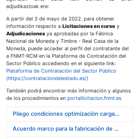
adjudikazioak ere:
A partir del 3 de mayo de 2022, para obtener
Erakutsi/Ezkutatu
información respecto a
Licitaciones en curso
y
Erakutsi/Ezkutatu
Adjudicaciones
ya aprobadas por la Fábrica
Nacional de Moneda y Timbre - Real Casa de la
Erakutsi/Ezkutatu
Moneda, puede acceder al perfil del contratante del
a FNMT-RCM en la Plataforma de Contratación del
Sector Público accediendo en el siguiente link:
Plataforma de Contratación del Sector Público
(https://contrataciondelestado.es/)
También podrá encontrar más información y algunos
de los procedimientos en
portallicitacion.fnmt.es
Pliego condiciones optimización cargas compras firmado
Erakutsi/Ezkutatu
Acuerdo marco para la fabricación de piezas