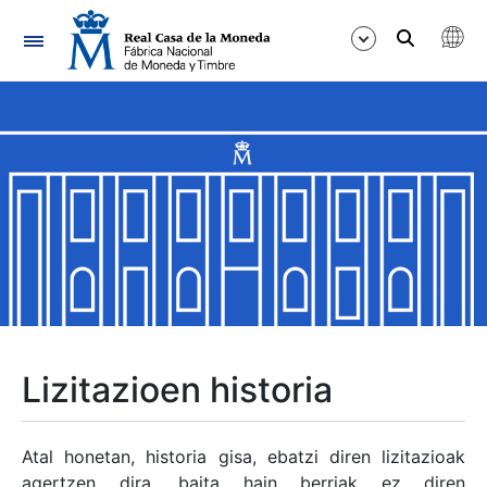
Nabigazioa
Erakutsi/Ezkutatu
Erakutsi/Ezkutatu
Erakutsi/Ezkutatu
Erakutsi/Ezkutatu
Erakutsi/Ezkutatu
Lizitazioen historia
Erakutsi/Ezkutatu
Atal honetan, historia gisa, ebatzi diren lizitazioak
agertzen dira, baita hain berriak ez diren