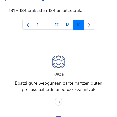
181 - 184 erakusten 184 emaitzetatik.
1
...
17
18
19
Orrialdea
Intermediate Pages Use TAB to navi
Orrialdea
Orrialdea
Orrialdea
FAQs
Ebatzi gure webgunean parte hartzen duten
prozesu exberdinei buruzko zalantzak