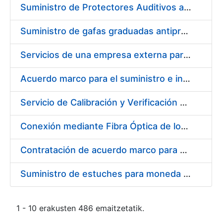
Suministro de Protectores Auditivos a medida para las personas trabajadoras de los Centros de Trabajo de Madrid y Burgos
Suministro de gafas graduadas antiproyecciones para los trabajadores de la FNMT-RCM en los centros de trabajo de Madrid y Burgos
Servicios de una empresa externa para el asesoramiento y resolución de los recursos de alzada que se presentan relacionados con procesos de selección para la FNMT-RCM
Acuerdo marco para el suministro e instalación de persianas, estores y otros complementos
Servicio de Calibración y Verificación Externa de los Equipos de Medición del Servicio de Prevención de la FNMT-RCM
Conexión mediante Fibra Óptica de los Centros de Proceso de Datos (CPDs) de las sedes de la FNMT-RCM de Burgos y Madrid
Contratación de acuerdo marco para el Suministro de Material de Electricidad para la Fábrica Nacional de Moneda y Timbre-Real Casa de la Moneda en su centro de trabajo de Burgos
Suministro de estuches para moneda de 30 €
1 - 10 erakusten 486 emaitzetatik.