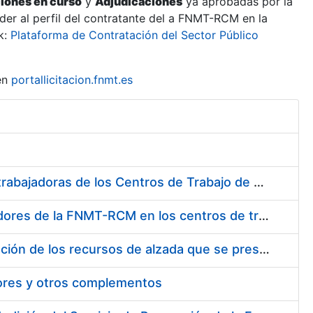
ciones en curso
y
Adjudicaciones
ya aprobadas por la
er al perfil del contratante del a FNMT-RCM en la
k:
Plataforma de Contratación del Sector Público
en
portallicitacion.fnmt.es
Suministro de Protectores Auditivos a medida para las personas trabajadoras de los Centros de Trabajo de Madrid y Burgos
Suministro de gafas graduadas antiproyecciones para los trabajadores de la FNMT-RCM en los centros de trabajo de Madrid y Burgos
Servicios de una empresa externa para el asesoramiento y resolución de los recursos de alzada que se presentan relacionados con procesos de selección para la FNMT-RCM
tores y otros complementos