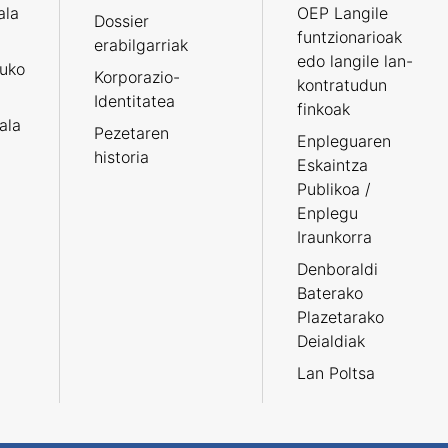
ala
OEP Langile
Dossier
funtzionarioak
erabilgarriak
edo langile lan-
ruko
Korporazio-
kontratudun
Identitatea
finkoak
tala
Pezetaren
Enpleguaren
historia
Eskaintza
Publikoa /
Enplegu
Iraunkorra
Denboraldi
Baterako
Plazetarako
Deialdiak
Lan Poltsa