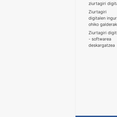
ziurtagiri digit
Ziurtagiri
digitalen ingu
ohiko galderak
Ziurtagiri digi
- softwarea
deskargatzea