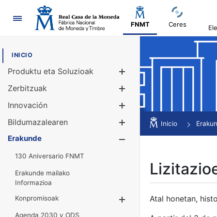
Nabigazioa
FNMT
Ceres
El
INICIO
Produktu eta Soluzioak
Erakutsi/Ezku
Zerbitzuak
Erakutsi/Ezku
Innovación
Erakutsi/Ezku
Bildumazalearen
Erakutsi/Ezku
Inicio
Eraku
Erakunde
Erakutsi/Ezku
130 Aniversario FNMT
Lizitazio
Erakunde mailako
Informazioa
Atal honetan, histo
Konpromisoak
Erakutsi/Ezkuta
Agenda 2030 y ODS