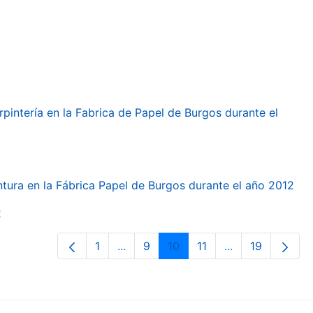
arpintería en la Fabrica de Papel de Burgos durante el
intura en la Fábrica Papel de Burgos durante el año 2012
2
1
...
9
10
11
...
19
Orrialdea
Intermediate Pages Use TAB to navi
Orrialdea
Orrialdea
Orrialdea
Intermediate Pa
Orrialdea