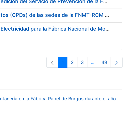
Servicio de Calibración y Verificación Externa de los Equipos de Medición del Servicio de Prevención de la FNMT-RCM
Conexión mediante Fibra Óptica de los Centros de Proceso de Datos (CPDs) de las sedes de la FNMT-RCM de Burgos y Madrid
Contratación de acuerdo marco para el Suministro de Material de Electricidad para la Fábrica Nacional de Moneda y Timbre-Real Casa de la Moneda en su centro de trabajo de Burgos
1
2
3
...
49
Orrialdea
Orrialdea
Orrialdea
Intermediate Pa
Orrialdea
ontanería en la Fábrica Papel de Burgos durante el año