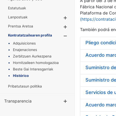
A partir del 3 de
Fábrica Nacional 
Estatutuak
Plataforma de Cont
Lanpostuak
Erakutsi/Ezkuta
(https://contratac
Prentsa Aretoa
Erakutsi/Ezkuta
También podrá enc
Kontratatzailearen profila
Erakutsi/Ezkut
Pliego condic
Adquisiciones
Enajenaciones
Acuerdo marco
Zerbitzuen Aurkezpena
Hornitzaileen homologazioa
Beste Gai Interesgarriak
Histórico
Pribatutasun politika
Transparencia
Erakutsi/Ezku
Acuerdo marco