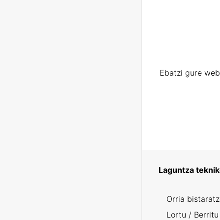
Ebatzi gure web
Laguntza tekni
Orria bistarat
Lortu / Berritu