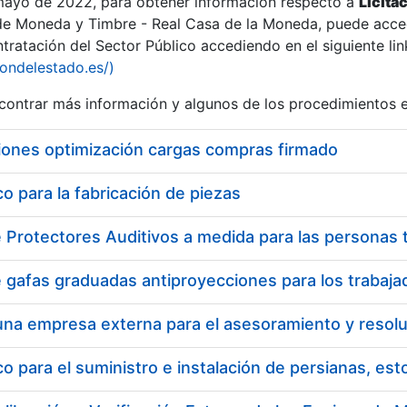
 mayo de 2022, para obtener información respecto a
Licita
de Moneda y Timbre - Real Casa de la Moneda, puede acced
ratación del Sector Público accediendo en el siguiente lin
tu
iondelestado.es/)
tu
ontrar más información y algunos de los procedimientos 
atu
iones optimización cargas compras firmado
 para la fabricación de piezas
tatu
 para el suministro e instalación de persianas, es