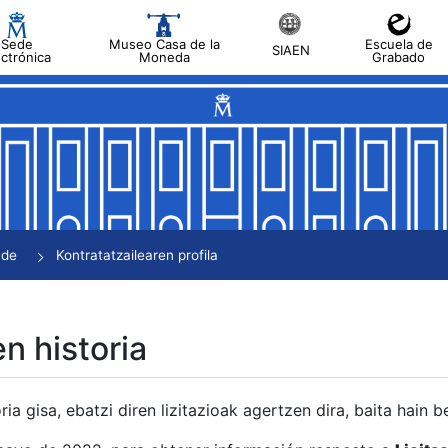
Sede
Museo Casa de la
Escuela de
SIAEN
ectrónica
Moneda
Grabado
tatu
tatu
tatu
tatu
nde
Kontratatzailearen profila
tatu
en historia
ria gisa, ebatzi diren lizitazioak agertzen dira, baita hain 
tu