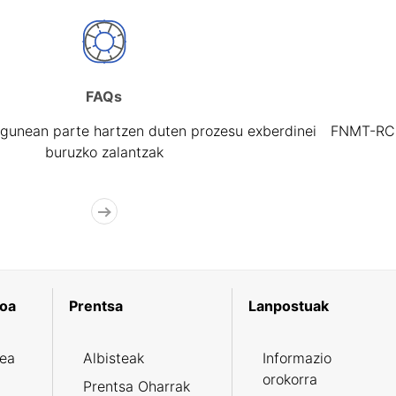
FAQs
gunean parte hartzen duten prozesu exberdinei
FNMT-RCM 
buruzko zalantzak
koa
Prentsa
Lanpostuak
zea
Albisteak
Informazio
orokorra
Prentsa Oharrak