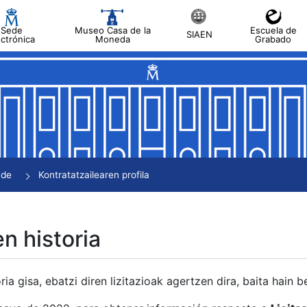
Sede
Museo Casa de la
Escuela de
SIAEN
ectrónica
Moneda
Grabado
tatu
tatu
tatu
tatu
nde
Kontratatzailearen profila
tatu
en historia
ria gisa, ebatzi diren lizitazioak agertzen dira, baita hain 
tu