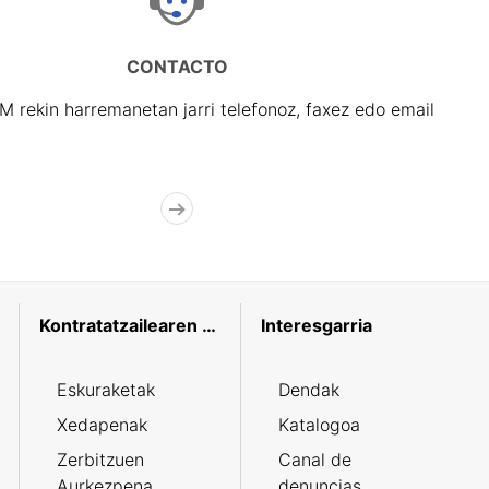
CONTACTO
rekin harremanetan jarri telefonoz, faxez edo email
Kontratatzailearen profila
Interesgarria
Eskuraketak
Dendak
Xedapenak
Katalogoa
Zerbitzuen
Canal de
Aurkezpena
denuncias