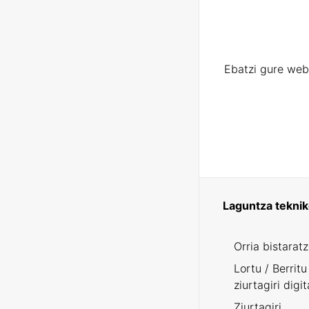
Ebatzi gure web
Laguntza tekni
Orria bistarat
Lortu / Berritu
ziurtagiri digit
Ziurtagiri