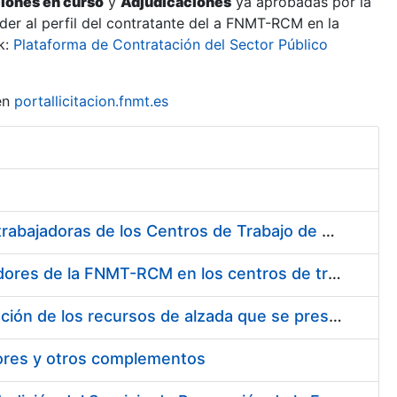
ciones en curso
y
Adjudicaciones
ya aprobadas por la
er al perfil del contratante del a FNMT-RCM en la
k:
Plataforma de Contratación del Sector Público
en
portallicitacion.fnmt.es
Suministro de Protectores Auditivos a medida para las personas trabajadoras de los Centros de Trabajo de Madrid y Burgos
Suministro de gafas graduadas antiproyecciones para los trabajadores de la FNMT-RCM en los centros de trabajo de Madrid y Burgos
Servicios de una empresa externa para el asesoramiento y resolución de los recursos de alzada que se presentan relacionados con procesos de selección para la FNMT-RCM
tores y otros complementos