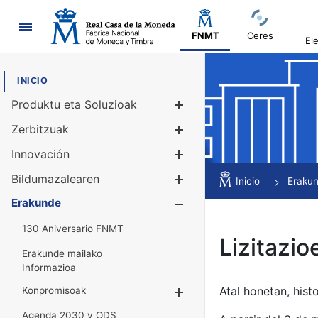
Nabigazioa
FNMT
Ceres
El
INICIO
Produktu eta Soluzioak
Erakutsi/Ezku
Zerbitzuak
Erakutsi/Ezku
Innovación
Erakutsi/Ezku
Bildumazalearen
Erakutsi/Ezku
Inicio
Eraku
Erakunde
Erakutsi/Ezku
130 Aniversario FNMT
Lizitazio
Erakunde mailako
Informazioa
Atal honetan, histo
Konpromisoak
Erakutsi/Ezkuta
Agenda 2030 y ODS