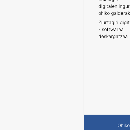
digitalen ingu
ohiko galderak
Ziurtagiri digi
- softwarea
deskargatzea
Ohiko