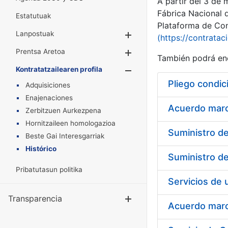
A partir del 3 de
Fábrica Nacional 
Estatutuak
Plataforma de Cont
Lanpostuak
Erakutsi/Ezkuta
(https://contratac
Prentsa Aretoa
Erakutsi/Ezkuta
También podrá enc
Kontratatzailearen profila
Erakutsi/Ezkut
Pliego condic
Adquisiciones
Enajenaciones
Acuerdo marco
Zerbitzuen Aurkezpena
Hornitzaileen homologazioa
Beste Gai Interesgarriak
Histórico
Pribatutasun politika
Transparencia
Erakutsi/Ezku
Acuerdo marco