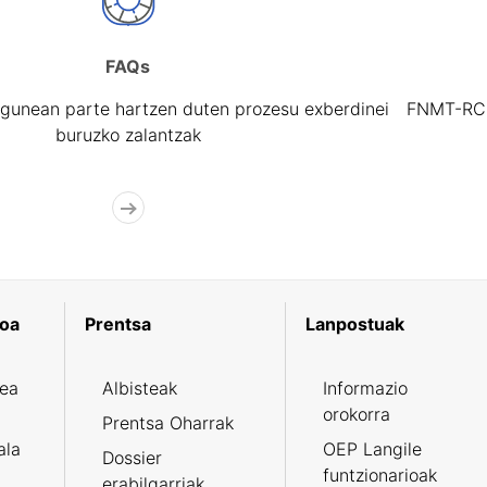
FAQs
gunean parte hartzen duten prozesu exberdinei
FNMT-RCM 
buruzko zalantzak
koa
Prentsa
Lanpostuak
zea
Albisteak
Informazio
orokorra
Prentsa Oharrak
ala
OEP Langile
Dossier
funtzionarioak
erabilgarriak