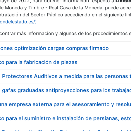
 mayo de 2022, para obtener información respecto a
Licita
de Moneda y Timbre - Real Casa de la Moneda, puede acced
ratación del Sector Público accediendo en el siguiente lin
tu
iondelestado.es/)
tu
ontrar más información y algunos de los procedimientos 
atu
iones optimización cargas compras firmado
 para la fabricación de piezas
tatu
 para el suministro e instalación de persianas, es