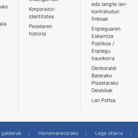
edo langile lan-
ruko
Korporazio-
kontratudun
Identitatea
finkoak
tala
Pezetaren
Enpleguaren
historia
Eskaintza
Publikoa /
Enplegu
Iraunkorra
Denboraldi
Baterako
Plazetarako
Deialdiak
Lan Poltsa
 galderak
Harremanetarako
Lege oharra