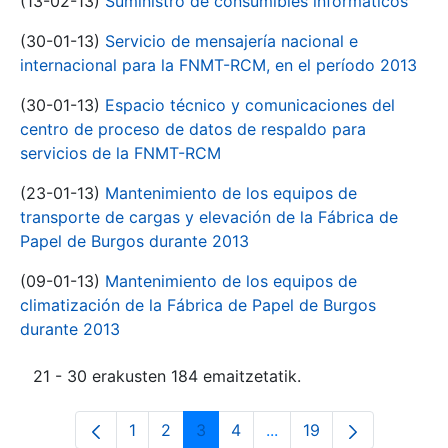
(13-02-13)
Suministro de consumibles informáticos
(30-01-13)
Servicio de mensajería nacional e
internacional para la FNMT-RCM, en el período 2013
(30-01-13)
Espacio técnico y comunicaciones del
centro de proceso de datos de respaldo para
servicios de la FNMT-RCM
(23-01-13)
Mantenimiento de los equipos de
transporte de cargas y elevación de la Fábrica de
Papel de Burgos durante 2013
(09-01-13)
Mantenimiento de los equipos de
climatización de la Fábrica de Papel de Burgos
durante 2013
21 - 30 erakusten 184 emaitzetatik.
1
2
3
4
...
19
Orrialdea
Orrialdea
Orrialdea
Orrialdea
Intermediate Pages Use
Orrialdea