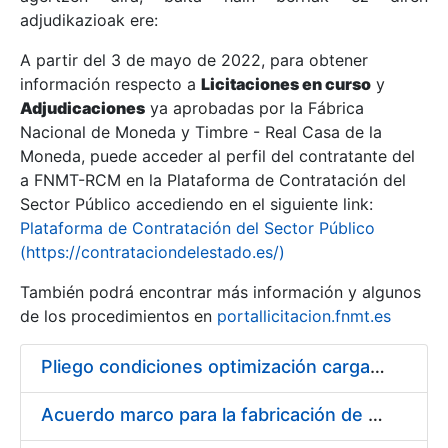
adjudikazioak ere:
A partir del 3 de mayo de 2022, para obtener
Erakutsi/Ezkutatu
información respecto a
Licitaciones en curso
y
Erakutsi/Ezkutatu
Adjudicaciones
ya aprobadas por la Fábrica
Nacional de Moneda y Timbre - Real Casa de la
Erakutsi/Ezkutatu
Moneda, puede acceder al perfil del contratante del
a FNMT-RCM en la Plataforma de Contratación del
Sector Público accediendo en el siguiente link:
Plataforma de Contratación del Sector Público
(https://contrataciondelestado.es/)
También podrá encontrar más información y algunos
de los procedimientos en
portallicitacion.fnmt.es
Pliego condiciones optimización cargas compras firmado
Erakutsi/Ezkutatu
Acuerdo marco para la fabricación de piezas