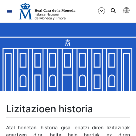
Nabigazioa
Erakutsi/Ezkutatu
Erakutsi/Ezkutatu
Erakutsi/Ezkutatu
Erakutsi/Ezkutatu
Erakutsi/Ezkutatu
Lizitazioen historia
Erakutsi/Ezkutatu
Atal honetan, historia gisa, ebatzi diren lizitazioak
agertzen dira, baita hain berriak ez diren