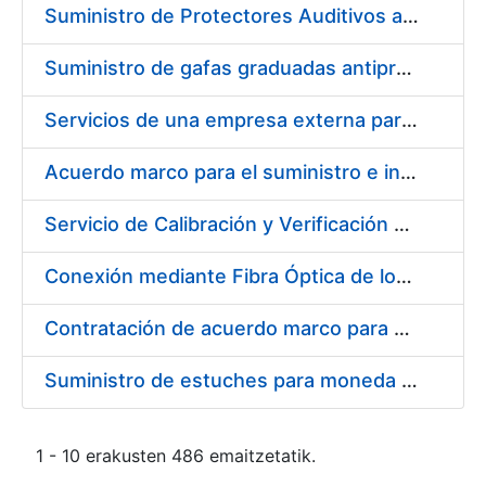
Suministro de Protectores Auditivos a medida para las personas trabajadoras de los Centros de Trabajo de Madrid y Burgos
Suministro de gafas graduadas antiproyecciones para los trabajadores de la FNMT-RCM en los centros de trabajo de Madrid y Burgos
Servicios de una empresa externa para el asesoramiento y resolución de los recursos de alzada que se presentan relacionados con procesos de selección para la FNMT-RCM
Acuerdo marco para el suministro e instalación de persianas, estores y otros complementos
Servicio de Calibración y Verificación Externa de los Equipos de Medición del Servicio de Prevención de la FNMT-RCM
Conexión mediante Fibra Óptica de los Centros de Proceso de Datos (CPDs) de las sedes de la FNMT-RCM de Burgos y Madrid
Contratación de acuerdo marco para el Suministro de Material de Electricidad para la Fábrica Nacional de Moneda y Timbre-Real Casa de la Moneda en su centro de trabajo de Burgos
Suministro de estuches para moneda de 30 €
1 - 10 erakusten 486 emaitzetatik.