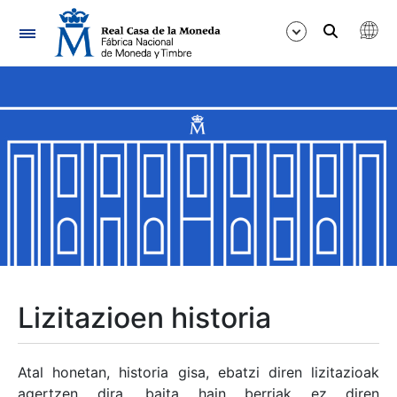
Nabigazioa
Erakutsi/Ezkutatu
Erakutsi/Ezkutatu
Erakutsi/Ezkutatu
Erakutsi/Ezkutatu
Erakutsi/Ezkutatu
Lizitazioen historia
Erakutsi/Ezkutatu
Atal honetan, historia gisa, ebatzi diren lizitazioak
agertzen dira, baita hain berriak ez diren