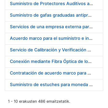
Suministro de Protectores Auditivos a medida para las personas trabajadoras de los Centros de Trabajo de Madrid y Burgos
Suministro de gafas graduadas antiproyecciones para los trabajadores de la FNMT-RCM en los centros de trabajo de Madrid y Burgos
Servicios de una empresa externa para el asesoramiento y resolución de los recursos de alzada que se presentan relacionados con procesos de selección para la FNMT-RCM
Acuerdo marco para el suministro e instalación de persianas, estores y otros complementos
Servicio de Calibración y Verificación Externa de los Equipos de Medición del Servicio de Prevención de la FNMT-RCM
Conexión mediante Fibra Óptica de los Centros de Proceso de Datos (CPDs) de las sedes de la FNMT-RCM de Burgos y Madrid
Contratación de acuerdo marco para el Suministro de Material de Electricidad para la Fábrica Nacional de Moneda y Timbre-Real Casa de la Moneda en su centro de trabajo de Burgos
Suministro de estuches para moneda de 30 €
1 - 10 erakusten 486 emaitzetatik.