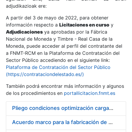
adjudikazioak ere:
A partir del 3 de mayo de 2022, para obtener
Erakutsi/Ezkutatu
información respecto a
Licitaciones en curso
y
Erakutsi/Ezkutatu
Adjudicaciones
ya aprobadas por la Fábrica
Nacional de Moneda y Timbre - Real Casa de la
Erakutsi/Ezkutatu
Moneda, puede acceder al perfil del contratante del
a FNMT-RCM en la Plataforma de Contratación del
Sector Público accediendo en el siguiente link:
Plataforma de Contratación del Sector Público
(https://contrataciondelestado.es/)
También podrá encontrar más información y algunos
de los procedimientos en
portallicitacion.fnmt.es
Pliego condiciones optimización cargas compras firmado
Erakutsi/Ezkutatu
Acuerdo marco para la fabricación de piezas