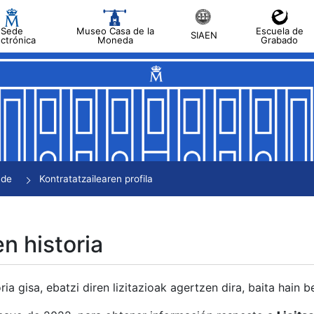
Sede
Museo Casa de la
Escuela de
SIAEN
ectrónica
Moneda
Grabado
tatu
tatu
tatu
tatu
nde
Kontratatzailearen profila
tatu
en historia
ria gisa, ebatzi diren lizitazioak agertzen dira, baita hain 
tu