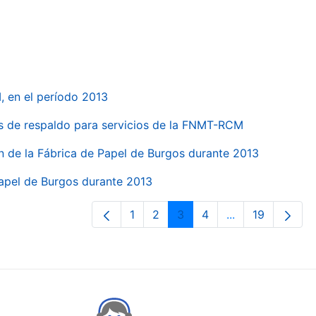
, en el período 2013
s de respaldo para servicios de la FNMT-RCM
n de la Fábrica de Papel de Burgos durante 2013
Papel de Burgos durante 2013
1
2
3
4
...
19
Orrialdea
Orrialdea
Orrialdea
Orrialdea
Intermediate Pa
Orrialdea