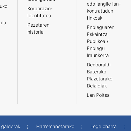
edo langile lan-
ruko
Korporazio-
kontratudun
Identitatea
finkoak
tala
Pezetaren
Enpleguaren
historia
Eskaintza
Publikoa /
Enplegu
Iraunkorra
Denboraldi
Baterako
Plazetarako
Deialdiak
Lan Poltsa
 galderak
Harremanetarako
Lege oharra