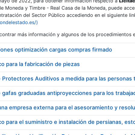
 mayo de 2022, para obtener información respecto a
Licita
de Moneda y Timbre - Real Casa de la Moneda, puede acced
ratación del Sector Público accediendo en el siguiente lin
tu
iondelestado.es/)
tu
ontrar más información y algunos de los procedimientos 
atu
iones optimización cargas compras firmado
 para la fabricación de piezas
tatu
 para el suministro e instalación de persianas, es