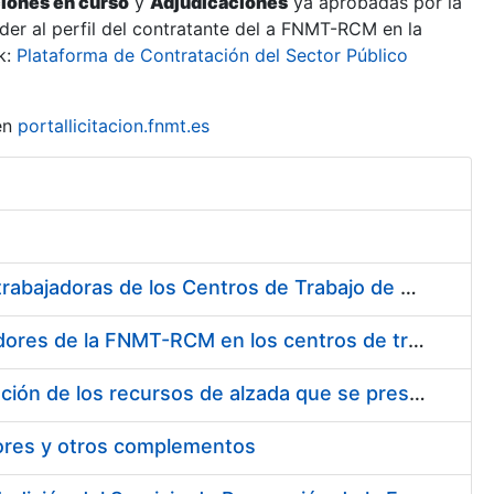
ciones en curso
y
Adjudicaciones
ya aprobadas por la
er al perfil del contratante del a FNMT-RCM en la
k:
Plataforma de Contratación del Sector Público
en
portallicitacion.fnmt.es
Suministro de Protectores Auditivos a medida para las personas trabajadoras de los Centros de Trabajo de Madrid y Burgos
Suministro de gafas graduadas antiproyecciones para los trabajadores de la FNMT-RCM en los centros de trabajo de Madrid y Burgos
Servicios de una empresa externa para el asesoramiento y resolución de los recursos de alzada que se presentan relacionados con procesos de selección para la FNMT-RCM
tores y otros complementos