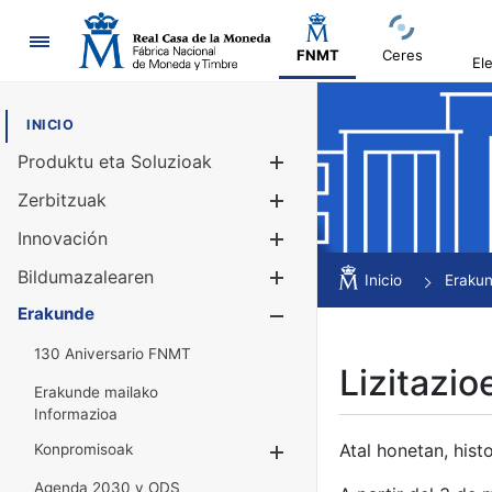
Nabigazioa
FNMT
Ceres
El
INICIO
Produktu eta Soluzioak
Erakutsi/Ezku
Zerbitzuak
Erakutsi/Ezku
Innovación
Erakutsi/Ezku
Bildumazalearen
Erakutsi/Ezku
Inicio
Eraku
Erakunde
Erakutsi/Ezku
130 Aniversario FNMT
Lizitazio
Erakunde mailako
Informazioa
Atal honetan, histo
Konpromisoak
Erakutsi/Ezkuta
Agenda 2030 y ODS