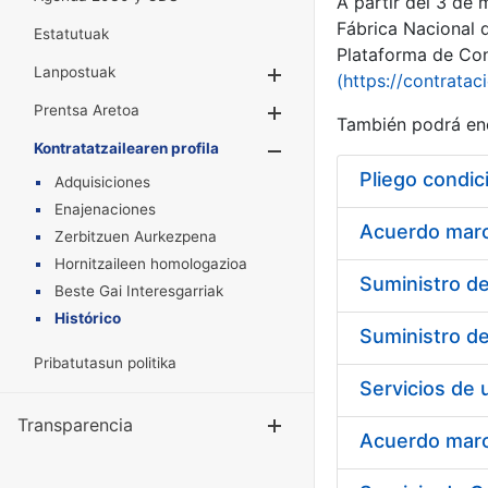
A partir del 3 de
Fábrica Nacional 
Estatutuak
Plataforma de Cont
Lanpostuak
Erakutsi/Ezkuta
(https://contratac
Prentsa Aretoa
Erakutsi/Ezkuta
También podrá enc
Kontratatzailearen profila
Erakutsi/Ezkut
Pliego condic
Adquisiciones
Enajenaciones
Acuerdo marco
Zerbitzuen Aurkezpena
Hornitzaileen homologazioa
Beste Gai Interesgarriak
Histórico
Pribatutasun politika
Transparencia
Erakutsi/Ezku
Acuerdo marco