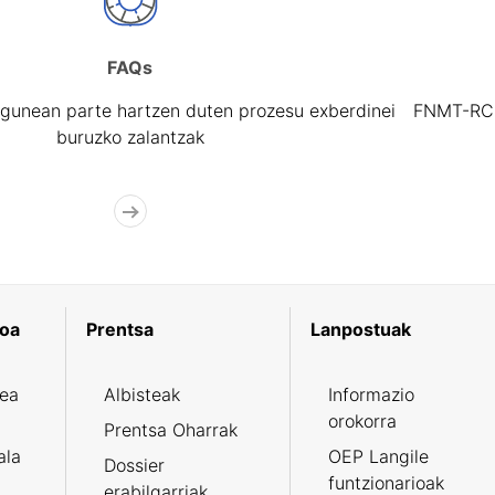
FAQs
gunean parte hartzen duten prozesu exberdinei
FNMT-RCM 
buruzko zalantzak
koa
Prentsa
Lanpostuak
zea
Albisteak
Informazio
orokorra
Prentsa Oharrak
ala
OEP Langile
Dossier
funtzionarioak
erabilgarriak