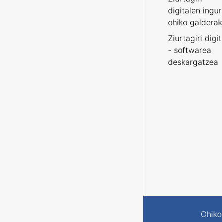
digitalen ingu
ohiko galderak
Ziurtagiri digi
- softwarea
deskargatzea
Ohiko