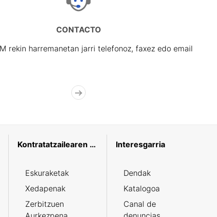
CONTACTO
rekin harremanetan jarri telefonoz, faxez edo email
Kontratatzailearen profila
Interesgarria
Eskuraketak
Dendak
Xedapenak
Katalogoa
Zerbitzuen
Canal de
Aurkezpena
denuncias