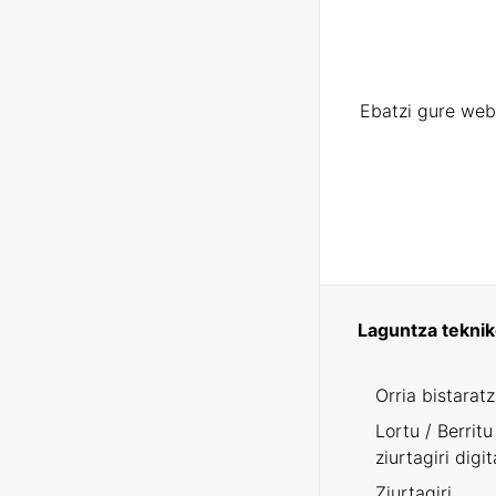
Ebatzi gure web
Laguntza tekni
Orria bistarat
Lortu / Berritu
ziurtagiri digit
Ziurtagiri