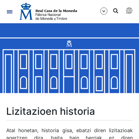
Nabigazioa
Erakutsi/Ezkutatu
Erakutsi/Ezkutatu
Erakutsi/Ezkutatu
Erakutsi/Ezkutatu
Erakutsi/Ezkutatu
Lizitazioen historia
Erakutsi/Ezkutatu
Atal honetan, historia gisa, ebatzi diren lizitazioak
agertzen dira, baita hain berriak ez diren