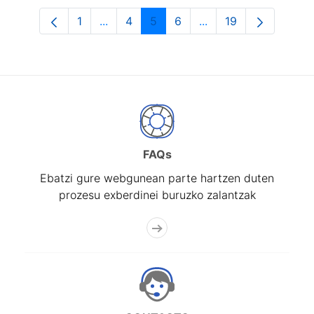
1
...
4
5
6
...
19
Orrialdea
Intermediate Pages Use TAB to navigat
Orrialdea
Orrialdea
Orrialdea
Intermediate Pages U
Orrialdea
FAQs
Ebatzi gure webgunean parte hartzen duten
prozesu exberdinei buruzko zalantzak