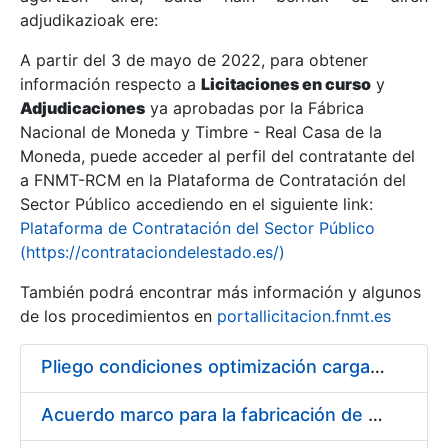
adjudikazioak ere:
A partir del 3 de mayo de 2022, para obtener
Erakutsi/Ezkutatu
información respecto a
Licitaciones en curso
y
Erakutsi/Ezkutatu
Adjudicaciones
ya aprobadas por la Fábrica
Nacional de Moneda y Timbre - Real Casa de la
Erakutsi/Ezkutatu
Moneda, puede acceder al perfil del contratante del
a FNMT-RCM en la Plataforma de Contratación del
Sector Público accediendo en el siguiente link:
Plataforma de Contratación del Sector Público
(https://contrataciondelestado.es/)
También podrá encontrar más información y algunos
de los procedimientos en
portallicitacion.fnmt.es
Pliego condiciones optimización cargas compras firmado
Erakutsi/Ezkutatu
Acuerdo marco para la fabricación de piezas