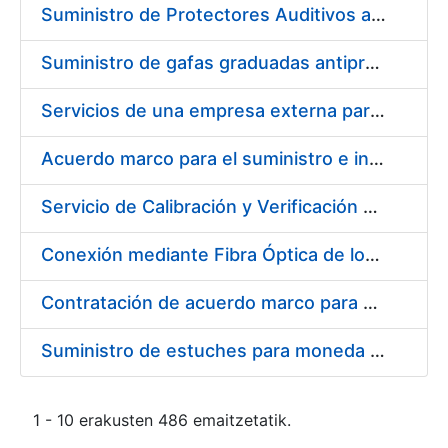
Suministro de Protectores Auditivos a medida para las personas trabajadoras de los Centros de Trabajo de Madrid y Burgos
Suministro de gafas graduadas antiproyecciones para los trabajadores de la FNMT-RCM en los centros de trabajo de Madrid y Burgos
Servicios de una empresa externa para el asesoramiento y resolución de los recursos de alzada que se presentan relacionados con procesos de selección para la FNMT-RCM
Acuerdo marco para el suministro e instalación de persianas, estores y otros complementos
Servicio de Calibración y Verificación Externa de los Equipos de Medición del Servicio de Prevención de la FNMT-RCM
Conexión mediante Fibra Óptica de los Centros de Proceso de Datos (CPDs) de las sedes de la FNMT-RCM de Burgos y Madrid
Contratación de acuerdo marco para el Suministro de Material de Electricidad para la Fábrica Nacional de Moneda y Timbre-Real Casa de la Moneda en su centro de trabajo de Burgos
Suministro de estuches para moneda de 30 €
1 - 10 erakusten 486 emaitzetatik.