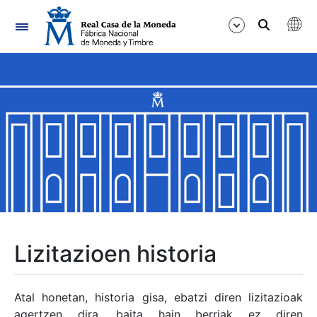
Nabigazioa
Erakutsi/Ezkutatu
Erakutsi/Ezkutatu
Erakutsi/Ezkutatu
Erakutsi/Ezkutatu
Erakutsi/Ezkutatu
Lizitazioen historia
Erakutsi/Ezkutatu
Atal honetan, historia gisa, ebatzi diren lizitazioak
agertzen dira, baita hain berriak ez diren