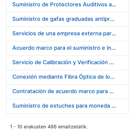
Suministro de Protectores Auditivos a medida para las personas trabajadoras de los Centros de Trabajo de Madrid y Burgos
Suministro de gafas graduadas antiproyecciones para los trabajadores de la FNMT-RCM en los centros de trabajo de Madrid y Burgos
Servicios de una empresa externa para el asesoramiento y resolución de los recursos de alzada que se presentan relacionados con procesos de selección para la FNMT-RCM
Acuerdo marco para el suministro e instalación de persianas, estores y otros complementos
Servicio de Calibración y Verificación Externa de los Equipos de Medición del Servicio de Prevención de la FNMT-RCM
Conexión mediante Fibra Óptica de los Centros de Proceso de Datos (CPDs) de las sedes de la FNMT-RCM de Burgos y Madrid
Contratación de acuerdo marco para el Suministro de Material de Electricidad para la Fábrica Nacional de Moneda y Timbre-Real Casa de la Moneda en su centro de trabajo de Burgos
Suministro de estuches para moneda de 30 €
1 - 10 erakusten 486 emaitzetatik.