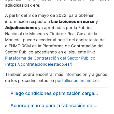
adjudikazioak ere:
A partir del 3 de mayo de 2022, para obtener
Erakutsi/Ezkutatu
información respecto a
Licitaciones en curso
y
Erakutsi/Ezkutatu
Adjudicaciones
ya aprobadas por la Fábrica
Nacional de Moneda y Timbre - Real Casa de la
Erakutsi/Ezkutatu
Moneda, puede acceder al perfil del contratante del
a FNMT-RCM en la Plataforma de Contratación del
Sector Público accediendo en el siguiente link:
Plataforma de Contratación del Sector Público
(https://contrataciondelestado.es/)
También podrá encontrar más información y algunos
de los procedimientos en
portallicitacion.fnmt.es
Pliego condiciones optimización cargas compras firmado
Erakutsi/Ezkutatu
Acuerdo marco para la fabricación de piezas