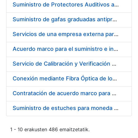
Suministro de Protectores Auditivos a medida para las personas trabajadoras de los Centros de Trabajo de Madrid y Burgos
Suministro de gafas graduadas antiproyecciones para los trabajadores de la FNMT-RCM en los centros de trabajo de Madrid y Burgos
Servicios de una empresa externa para el asesoramiento y resolución de los recursos de alzada que se presentan relacionados con procesos de selección para la FNMT-RCM
Acuerdo marco para el suministro e instalación de persianas, estores y otros complementos
Servicio de Calibración y Verificación Externa de los Equipos de Medición del Servicio de Prevención de la FNMT-RCM
Conexión mediante Fibra Óptica de los Centros de Proceso de Datos (CPDs) de las sedes de la FNMT-RCM de Burgos y Madrid
Contratación de acuerdo marco para el Suministro de Material de Electricidad para la Fábrica Nacional de Moneda y Timbre-Real Casa de la Moneda en su centro de trabajo de Burgos
Suministro de estuches para moneda de 30 €
1 - 10 erakusten 486 emaitzetatik.