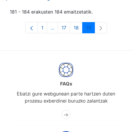
181 - 184 erakusten 184 emaitzetatik.
1
...
17
18
19
Orrialdea
Intermediate Pages Use TAB to navi
Orrialdea
Orrialdea
Orrialdea
FAQs
Ebatzi gure webgunean parte hartzen duten
prozesu exberdinei buruzko zalantzak