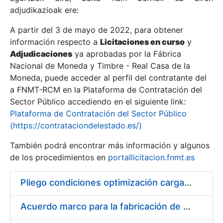
adjudikazioak ere:
A partir del 3 de mayo de 2022, para obtener
Erakutsi/Ezkutatu
información respecto a
Licitaciones en curso
y
Erakutsi/Ezkutatu
Adjudicaciones
ya aprobadas por la Fábrica
Nacional de Moneda y Timbre - Real Casa de la
Erakutsi/Ezkutatu
Moneda, puede acceder al perfil del contratante del
a FNMT-RCM en la Plataforma de Contratación del
Sector Público accediendo en el siguiente link:
Plataforma de Contratación del Sector Público
(https://contrataciondelestado.es/)
También podrá encontrar más información y algunos
de los procedimientos en
portallicitacion.fnmt.es
Pliego condiciones optimización cargas compras firmado
Erakutsi/Ezkutatu
Acuerdo marco para la fabricación de piezas