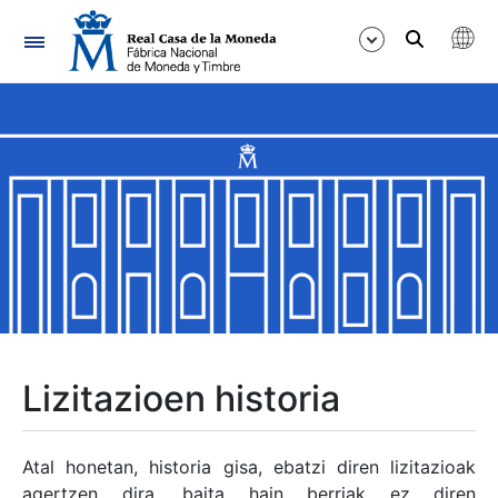
Nabigazioa
Erakutsi/Ezkutatu
Erakutsi/Ezkutatu
Erakutsi/Ezkutatu
Erakutsi/Ezkutatu
Erakutsi/Ezkutatu
Lizitazioen historia
Erakutsi/Ezkutatu
Atal honetan, historia gisa, ebatzi diren lizitazioak
agertzen dira, baita hain berriak ez diren