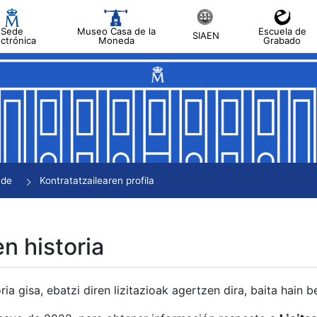
Sede
Museo Casa de la
Escuela de
SIAEN
ectrónica
Moneda
Grabado
tatu
tatu
tatu
tatu
nde
Kontratatzailearen profila
tatu
en historia
ria gisa, ebatzi diren lizitazioak agertzen dira, baita hain 
tu