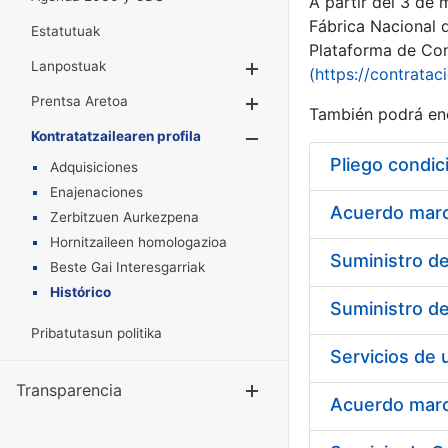
A partir del 3 de
Fábrica Nacional 
Estatutuak
Plataforma de Cont
Lanpostuak
Erakutsi/Ezkuta
(https://contratac
Prentsa Aretoa
Erakutsi/Ezkuta
También podrá enc
Kontratatzailearen profila
Erakutsi/Ezkut
Pliego condic
Adquisiciones
Enajenaciones
Acuerdo marco
Zerbitzuen Aurkezpena
Hornitzaileen homologazioa
Beste Gai Interesgarriak
Histórico
Pribatutasun politika
Transparencia
Erakutsi/Ezku
Acuerdo marco