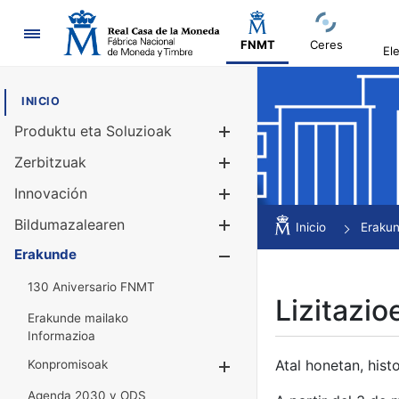
Nabigazioa
FNMT
Ceres
El
INICIO
Produktu eta Soluzioak
Erakutsi/Ezku
Zerbitzuak
Erakutsi/Ezku
Innovación
Erakutsi/Ezku
Bildumazalearen
Erakutsi/Ezku
Inicio
Eraku
Erakunde
Erakutsi/Ezku
130 Aniversario FNMT
Lizitazio
Erakunde mailako
Informazioa
Atal honetan, histo
Konpromisoak
Erakutsi/Ezkuta
Agenda 2030 y ODS