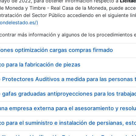
 mayo de 2022, para obtener información respecto a
Licita
de Moneda y Timbre - Real Casa de la Moneda, puede acced
ratación del Sector Público accediendo en el siguiente lin
tu
iondelestado.es/)
tu
ontrar más información y algunos de los procedimientos 
atu
iones optimización cargas compras firmado
 para la fabricación de piezas
tatu
 para el suministro e instalación de persianas, es