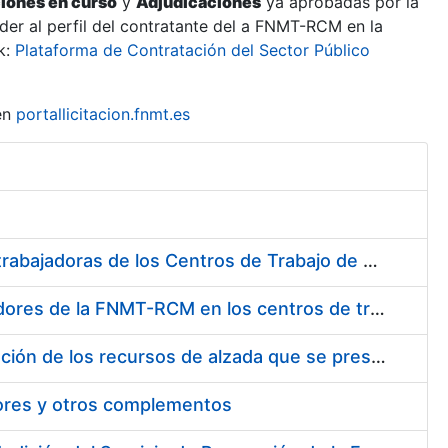
ciones en curso
y
Adjudicaciones
ya aprobadas por la
er al perfil del contratante del a FNMT-RCM en la
k:
Plataforma de Contratación del Sector Público
en
portallicitacion.fnmt.es
Suministro de Protectores Auditivos a medida para las personas trabajadoras de los Centros de Trabajo de Madrid y Burgos
Suministro de gafas graduadas antiproyecciones para los trabajadores de la FNMT-RCM en los centros de trabajo de Madrid y Burgos
Servicios de una empresa externa para el asesoramiento y resolución de los recursos de alzada que se presentan relacionados con procesos de selección para la FNMT-RCM
tores y otros complementos