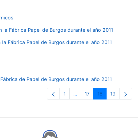
ímicos
en la Fábrica Papel de Burgos durante el año 2011
en la Fábrica Papel de Burgos durante el año 2011
la Fábrica de Papel de Burgos durante el año 2011
1
...
17
18
19
Orrialdea
Intermediate Pages Use TA
Orrialdea
Orrialdea
Orrialdea