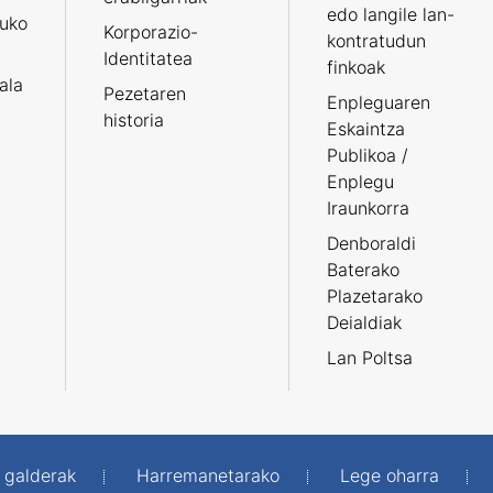
edo langile lan-
ruko
Korporazio-
kontratudun
Identitatea
finkoak
tala
Pezetaren
Enpleguaren
historia
Eskaintza
Publikoa /
Enplegu
Iraunkorra
Denboraldi
Baterako
Plazetarako
Deialdiak
Lan Poltsa
 galderak
Harremanetarako
Lege oharra