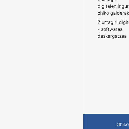
digitalen ingu
ohiko galderak
Ziurtagiri digi
- softwarea
deskargatzea
Ohiko