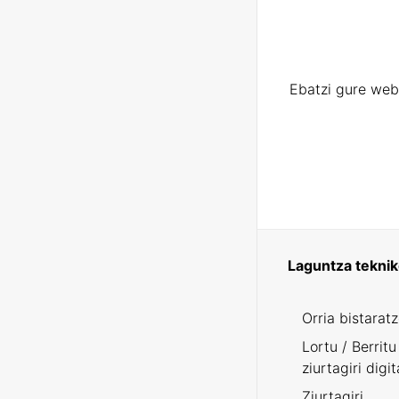
Ebatzi gure web
Laguntza tekni
Orria bistarat
Lortu / Berritu
ziurtagiri digit
Ziurtagiri