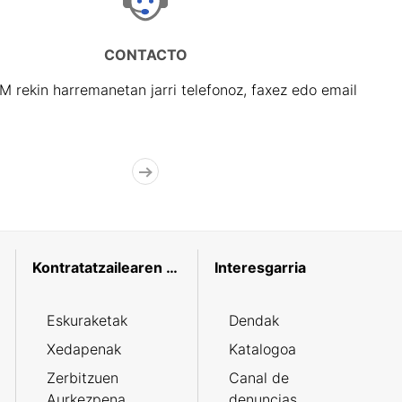
CONTACTO
rekin harremanetan jarri telefonoz, faxez edo email
Kontratatzailearen profila
Interesgarria
Eskuraketak
Dendak
Xedapenak
Katalogoa
Zerbitzuen
Canal de
Aurkezpena
denuncias