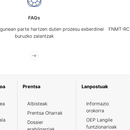
FAQs
gunean parte hartzen duten prozesu exberdinei
FNMT-RCM 
buruzko zalantzak
koa
Prentsa
Lanpostuak
zea
Albisteak
Informazio
orokorra
Prentsa Oharrak
ala
OEP Langile
Dossier
funtzionarioak
erabilgarriak