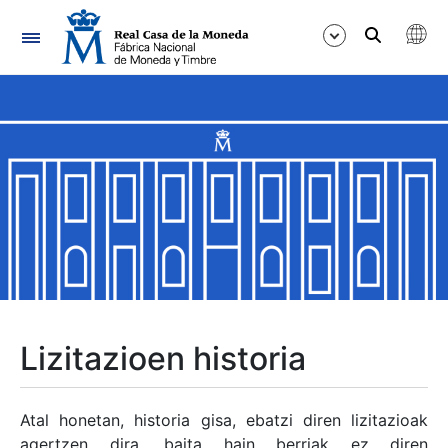
Nabigazioa
Erakutsi/Ezkutatu
Erakutsi/Ezkutatu
Erakutsi/Ezkutatu
Erakutsi/Ezkutatu
Erakutsi/Ezkutatu
Lizitazioen historia
Erakutsi/Ezkutatu
Atal honetan, historia gisa, ebatzi diren lizitazioak
agertzen dira, baita hain berriak ez diren