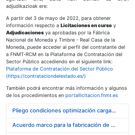
adjudikazioak ere:
A partir del 3 de mayo de 2022, para obtener
Erakutsi/Ezkutatu
información respecto a
Licitaciones en curso
y
Erakutsi/Ezkutatu
Adjudicaciones
ya aprobadas por la Fábrica
Nacional de Moneda y Timbre - Real Casa de la
Erakutsi/Ezkutatu
Moneda, puede acceder al perfil del contratante del
a FNMT-RCM en la Plataforma de Contratación del
Sector Público accediendo en el siguiente link:
Plataforma de Contratación del Sector Público
(https://contrataciondelestado.es/)
También podrá encontrar más información y algunos
de los procedimientos en
portallicitacion.fnmt.es
Pliego condiciones optimización cargas compras firmado
Erakutsi/Ezkutatu
Acuerdo marco para la fabricación de piezas