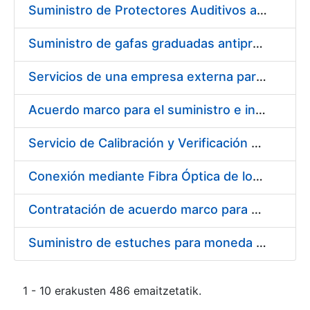
Suministro de Protectores Auditivos a medida para las personas trabajadoras de los Centros de Trabajo de Madrid y Burgos
Suministro de gafas graduadas antiproyecciones para los trabajadores de la FNMT-RCM en los centros de trabajo de Madrid y Burgos
Servicios de una empresa externa para el asesoramiento y resolución de los recursos de alzada que se presentan relacionados con procesos de selección para la FNMT-RCM
Acuerdo marco para el suministro e instalación de persianas, estores y otros complementos
Servicio de Calibración y Verificación Externa de los Equipos de Medición del Servicio de Prevención de la FNMT-RCM
Conexión mediante Fibra Óptica de los Centros de Proceso de Datos (CPDs) de las sedes de la FNMT-RCM de Burgos y Madrid
Contratación de acuerdo marco para el Suministro de Material de Electricidad para la Fábrica Nacional de Moneda y Timbre-Real Casa de la Moneda en su centro de trabajo de Burgos
Suministro de estuches para moneda de 30 €
1 - 10 erakusten 486 emaitzetatik.