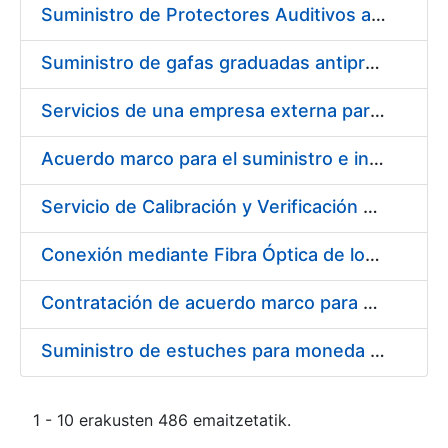
Suministro de Protectores Auditivos a medida para las personas trabajadoras de los Centros de Trabajo de Madrid y Burgos
Suministro de gafas graduadas antiproyecciones para los trabajadores de la FNMT-RCM en los centros de trabajo de Madrid y Burgos
Servicios de una empresa externa para el asesoramiento y resolución de los recursos de alzada que se presentan relacionados con procesos de selección para la FNMT-RCM
Acuerdo marco para el suministro e instalación de persianas, estores y otros complementos
Servicio de Calibración y Verificación Externa de los Equipos de Medición del Servicio de Prevención de la FNMT-RCM
Conexión mediante Fibra Óptica de los Centros de Proceso de Datos (CPDs) de las sedes de la FNMT-RCM de Burgos y Madrid
Contratación de acuerdo marco para el Suministro de Material de Electricidad para la Fábrica Nacional de Moneda y Timbre-Real Casa de la Moneda en su centro de trabajo de Burgos
Suministro de estuches para moneda de 30 €
1 - 10 erakusten 486 emaitzetatik.