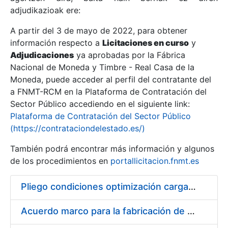
adjudikazioak ere:
A partir del 3 de mayo de 2022, para obtener
Erakutsi/Ezkutatu
información respecto a
Licitaciones en curso
y
Erakutsi/Ezkutatu
Adjudicaciones
ya aprobadas por la Fábrica
Nacional de Moneda y Timbre - Real Casa de la
Erakutsi/Ezkutatu
Moneda, puede acceder al perfil del contratante del
a FNMT-RCM en la Plataforma de Contratación del
Sector Público accediendo en el siguiente link:
Plataforma de Contratación del Sector Público
(https://contrataciondelestado.es/)
También podrá encontrar más información y algunos
de los procedimientos en
portallicitacion.fnmt.es
Pliego condiciones optimización cargas compras firmado
Erakutsi/Ezkutatu
Acuerdo marco para la fabricación de piezas