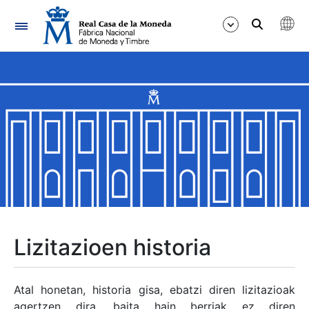
Nabigazioa
Erakutsi/Ezkutatu
Erakutsi/Ezkutatu
Erakutsi/Ezkutatu
Erakutsi/Ezkutatu
Erakutsi/Ezkutatu
Lizitazioen historia
Erakutsi/Ezkutatu
Atal honetan, historia gisa, ebatzi diren lizitazioak
agertzen dira, baita hain berriak ez diren