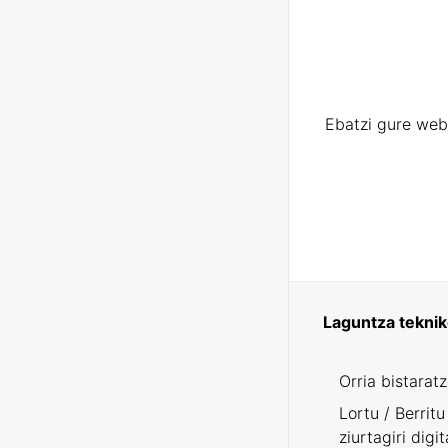
Ebatzi gure web
Laguntza tekni
Orria bistarat
Lortu / Berritu
ziurtagiri digit