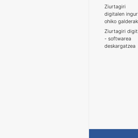
Ziurtagiri
digitalen ingu
ohiko galderak
Ziurtagiri digi
- softwarea
deskargatzea