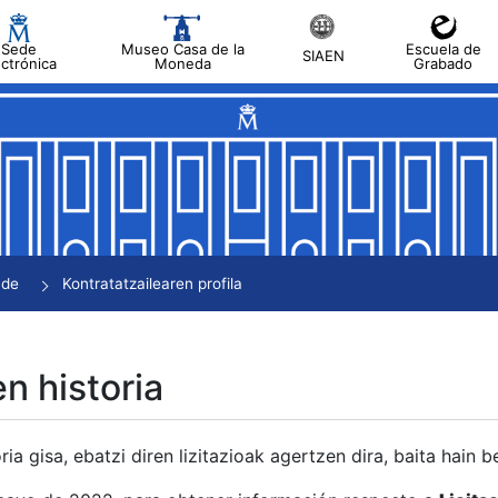
Sede
Museo Casa de la
Escuela de
SIAEN
ectrónica
Moneda
Grabado
tatu
tatu
tatu
tatu
nde
Kontratatzailearen profila
tatu
en historia
ria gisa, ebatzi diren lizitazioak agertzen dira, baita hain 
tu