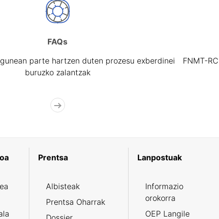
FAQs
gunean parte hartzen duten prozesu exberdinei
FNMT-RCM 
buruzko zalantzak
koa
Prentsa
Lanpostuak
zea
Albisteak
Informazio
orokorra
Prentsa Oharrak
ala
OEP Langile
Dossier