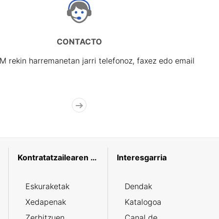
CONTACTO
rekin harremanetan jarri telefonoz, faxez edo email
Kontratatzailearen profila
Interesgarria
Eskuraketak
Dendak
Xedapenak
Katalogoa
Zerbitzuen
Canal de