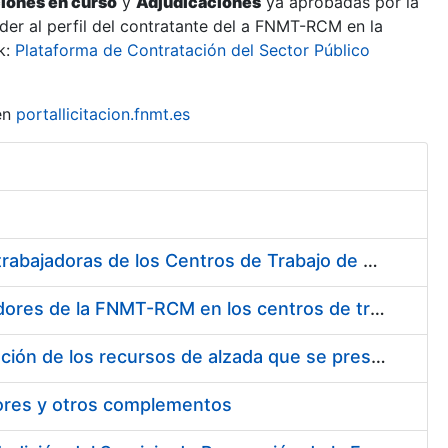
ciones en curso
y
Adjudicaciones
ya aprobadas por la
er al perfil del contratante del a FNMT-RCM en la
k:
Plataforma de Contratación del Sector Público
en
portallicitacion.fnmt.es
Suministro de Protectores Auditivos a medida para las personas trabajadoras de los Centros de Trabajo de Madrid y Burgos
Suministro de gafas graduadas antiproyecciones para los trabajadores de la FNMT-RCM en los centros de trabajo de Madrid y Burgos
Servicios de una empresa externa para el asesoramiento y resolución de los recursos de alzada que se presentan relacionados con procesos de selección para la FNMT-RCM
tores y otros complementos