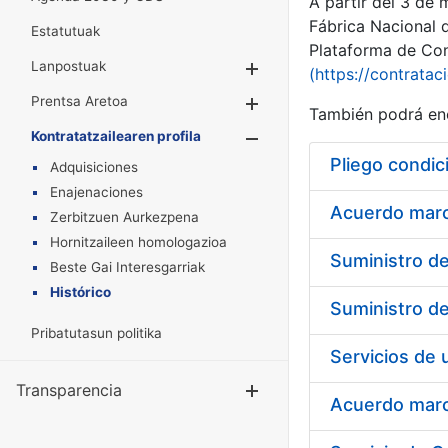
A partir del 3 de
Fábrica Nacional 
Estatutuak
Plataforma de Cont
Lanpostuak
Erakutsi/Ezkuta
(https://contratac
Prentsa Aretoa
Erakutsi/Ezkuta
También podrá enc
Kontratatzailearen profila
Erakutsi/Ezkut
Pliego condic
Adquisiciones
Enajenaciones
Acuerdo marco
Zerbitzuen Aurkezpena
Hornitzaileen homologazioa
Beste Gai Interesgarriak
Histórico
Pribatutasun politika
Transparencia
Erakutsi/Ezku
Acuerdo marco