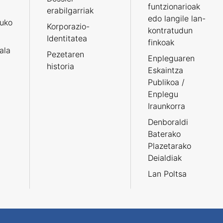
funtzionarioak
erabilgarriak
edo langile lan-
ruko
Korporazio-
kontratudun
Identitatea
finkoak
tala
Pezetaren
Enpleguaren
historia
Eskaintza
Publikoa /
Enplegu
Iraunkorra
Denboraldi
Baterako
Plazetarako
Deialdiak
Lan Poltsa