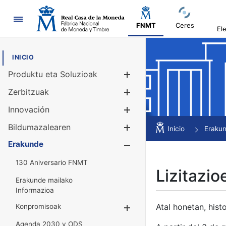
Nabigazioa
FNMT
Ceres
El
INICIO
Produktu eta Soluzioak
Erakutsi/Ezku
Zerbitzuak
Erakutsi/Ezku
Innovación
Erakutsi/Ezku
Bildumazalearen
Erakutsi/Ezku
Inicio
Eraku
Erakunde
Erakutsi/Ezku
130 Aniversario FNMT
Lizitazio
Erakunde mailako
Informazioa
Atal honetan, histo
Konpromisoak
Erakutsi/Ezkuta
Agenda 2030 y ODS