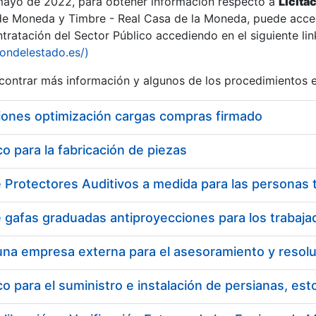
 mayo de 2022, para obtener información respecto a
Licita
de Moneda y Timbre - Real Casa de la Moneda, puede acced
ratación del Sector Público accediendo en el siguiente lin
tu
iondelestado.es/)
tu
ontrar más información y algunos de los procedimientos 
atu
iones optimización cargas compras firmado
 para la fabricación de piezas
tatu
 para el suministro e instalación de persianas, es