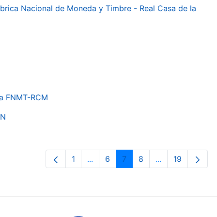
 Fábrica Nacional de Moneda y Timbre - Real Casa de la
e la FNMT-RCM
ON
1
...
6
7
8
...
19
Orrialdea
Intermediate Pages Use TAB to nav
Orrialdea
Orrialdea
Orrialdea
Intermediate Pa
Orrialdea