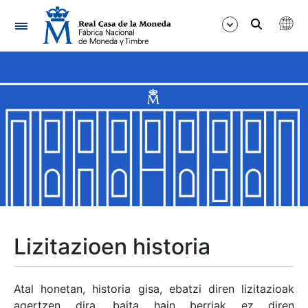
Nabigazioa
Erakutsi/Ezkutatu
Erakutsi/Ezkutatu
Erakutsi/Ezkutatu
Erakutsi/Ezkutatu
Erakutsi/Ezkutatu
Lizitazioen historia
Erakutsi/Ezkutatu
Atal honetan, historia gisa, ebatzi diren lizitazioak
agertzen dira, baita hain berriak ez diren