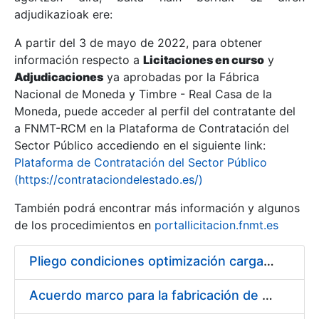
adjudikazioak ere:
A partir del 3 de mayo de 2022, para obtener
Erakutsi/Ezkutatu
información respecto a
Licitaciones en curso
y
Erakutsi/Ezkutatu
Adjudicaciones
ya aprobadas por la Fábrica
Nacional de Moneda y Timbre - Real Casa de la
Erakutsi/Ezkutatu
Moneda, puede acceder al perfil del contratante del
a FNMT-RCM en la Plataforma de Contratación del
Sector Público accediendo en el siguiente link:
Plataforma de Contratación del Sector Público
(https://contrataciondelestado.es/)
También podrá encontrar más información y algunos
de los procedimientos en
portallicitacion.fnmt.es
Pliego condiciones optimización cargas compras firmado
Erakutsi/Ezkutatu
Acuerdo marco para la fabricación de piezas