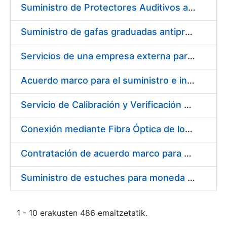
Suministro de Protectores Auditivos a medida para las personas trabajadoras de los Centros de Trabajo de Madrid y Burgos
Suministro de gafas graduadas antiproyecciones para los trabajadores de la FNMT-RCM en los centros de trabajo de Madrid y Burgos
Servicios de una empresa externa para el asesoramiento y resolución de los recursos de alzada que se presentan relacionados con procesos de selección para la FNMT-RCM
Acuerdo marco para el suministro e instalación de persianas, estores y otros complementos
Servicio de Calibración y Verificación Externa de los Equipos de Medición del Servicio de Prevención de la FNMT-RCM
Conexión mediante Fibra Óptica de los Centros de Proceso de Datos (CPDs) de las sedes de la FNMT-RCM de Burgos y Madrid
Contratación de acuerdo marco para el Suministro de Material de Electricidad para la Fábrica Nacional de Moneda y Timbre-Real Casa de la Moneda en su centro de trabajo de Burgos
Suministro de estuches para moneda de 30 €
1 - 10 erakusten 486 emaitzetatik.