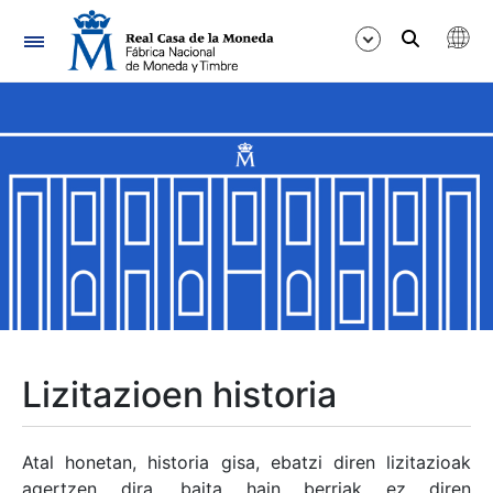
Nabigazioa
Erakutsi/Ezkutatu
Erakutsi/Ezkutatu
Erakutsi/Ezkutatu
Erakutsi/Ezkutatu
Erakutsi/Ezkutatu
Lizitazioen historia
Erakutsi/Ezkutatu
Atal honetan, historia gisa, ebatzi diren lizitazioak
agertzen dira, baita hain berriak ez diren