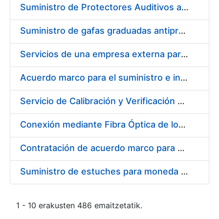
Suministro de Protectores Auditivos a medida para las personas trabajadoras de los Centros de Trabajo de Madrid y Burgos
Suministro de gafas graduadas antiproyecciones para los trabajadores de la FNMT-RCM en los centros de trabajo de Madrid y Burgos
Servicios de una empresa externa para el asesoramiento y resolución de los recursos de alzada que se presentan relacionados con procesos de selección para la FNMT-RCM
Acuerdo marco para el suministro e instalación de persianas, estores y otros complementos
Servicio de Calibración y Verificación Externa de los Equipos de Medición del Servicio de Prevención de la FNMT-RCM
Conexión mediante Fibra Óptica de los Centros de Proceso de Datos (CPDs) de las sedes de la FNMT-RCM de Burgos y Madrid
Contratación de acuerdo marco para el Suministro de Material de Electricidad para la Fábrica Nacional de Moneda y Timbre-Real Casa de la Moneda en su centro de trabajo de Burgos
Suministro de estuches para moneda de 30 €
1 - 10 erakusten 486 emaitzetatik.