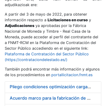
adjudikazioak ere:
A partir del 3 de mayo de 2022, para obtener
Erakutsi/Ezkutatu
información respecto a
Licitaciones en curso
y
Erakutsi/Ezkutatu
Adjudicaciones
ya aprobadas por la Fábrica
Nacional de Moneda y Timbre - Real Casa de la
Erakutsi/Ezkutatu
Moneda, puede acceder al perfil del contratante del
a FNMT-RCM en la Plataforma de Contratación del
Sector Público accediendo en el siguiente link:
Plataforma de Contratación del Sector Público
(https://contrataciondelestado.es/)
También podrá encontrar más información y algunos
de los procedimientos en
portallicitacion.fnmt.es
Pliego condiciones optimización cargas compras firmado
Erakutsi/Ezkutatu
Acuerdo marco para la fabricación de piezas