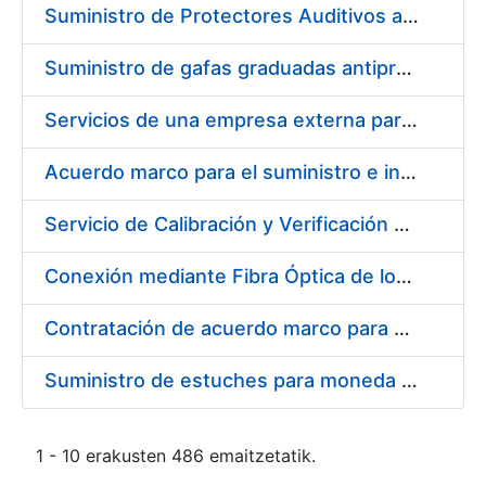
Suministro de Protectores Auditivos a medida para las personas trabajadoras de los Centros de Trabajo de Madrid y Burgos
Suministro de gafas graduadas antiproyecciones para los trabajadores de la FNMT-RCM en los centros de trabajo de Madrid y Burgos
Servicios de una empresa externa para el asesoramiento y resolución de los recursos de alzada que se presentan relacionados con procesos de selección para la FNMT-RCM
Acuerdo marco para el suministro e instalación de persianas, estores y otros complementos
Servicio de Calibración y Verificación Externa de los Equipos de Medición del Servicio de Prevención de la FNMT-RCM
Conexión mediante Fibra Óptica de los Centros de Proceso de Datos (CPDs) de las sedes de la FNMT-RCM de Burgos y Madrid
Contratación de acuerdo marco para el Suministro de Material de Electricidad para la Fábrica Nacional de Moneda y Timbre-Real Casa de la Moneda en su centro de trabajo de Burgos
Suministro de estuches para moneda de 30 €
1 - 10 erakusten 486 emaitzetatik.