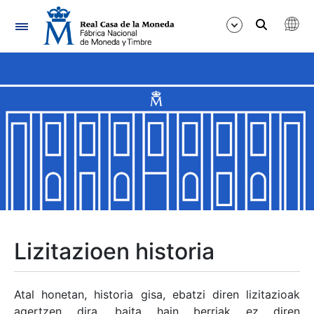
Nabigazioa
Erakutsi/Ezkutatu
Erakutsi/Ezkutatu
Erakutsi/Ezkutatu
Erakutsi/Ezkutatu
Erakutsi/Ezkutatu
Lizitazioen historia
Erakutsi/Ezkutatu
Atal honetan, historia gisa, ebatzi diren lizitazioak
agertzen dira, baita hain berriak ez diren