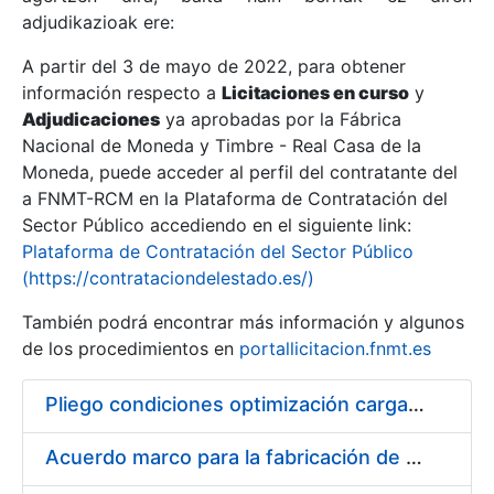
adjudikazioak ere:
A partir del 3 de mayo de 2022, para obtener
Erakutsi/Ezkutatu
información respecto a
Licitaciones en curso
y
Erakutsi/Ezkutatu
Adjudicaciones
ya aprobadas por la Fábrica
Nacional de Moneda y Timbre - Real Casa de la
Erakutsi/Ezkutatu
Moneda, puede acceder al perfil del contratante del
a FNMT-RCM en la Plataforma de Contratación del
Sector Público accediendo en el siguiente link:
Plataforma de Contratación del Sector Público
(https://contrataciondelestado.es/)
También podrá encontrar más información y algunos
de los procedimientos en
portallicitacion.fnmt.es
Pliego condiciones optimización cargas compras firmado
Erakutsi/Ezkutatu
Acuerdo marco para la fabricación de piezas