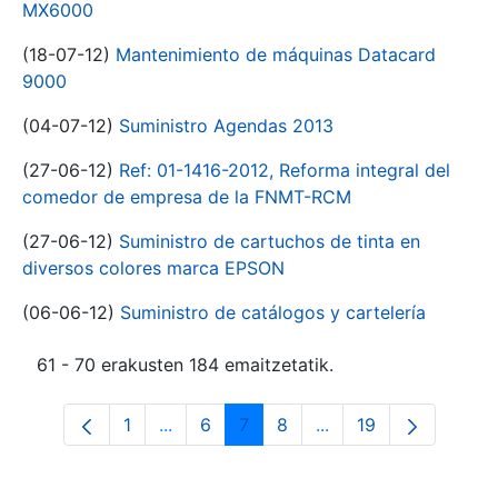
MX6000
(18-07-12)
Mantenimiento de máquinas Datacard
9000
(04-07-12)
Suministro Agendas 2013
(27-06-12)
Ref: 01-1416-2012, Reforma integral del
comedor de empresa de la FNMT-RCM
(27-06-12)
Suministro de cartuchos de tinta en
diversos colores marca EPSON
(06-06-12)
Suministro de catálogos y cartelería
61 - 70 erakusten 184 emaitzetatik.
1
...
6
7
8
...
19
Orrialdea
Intermediate Pages Use TAB to navigat
Orrialdea
Orrialdea
Orrialdea
Intermediate Pages U
Orrialdea