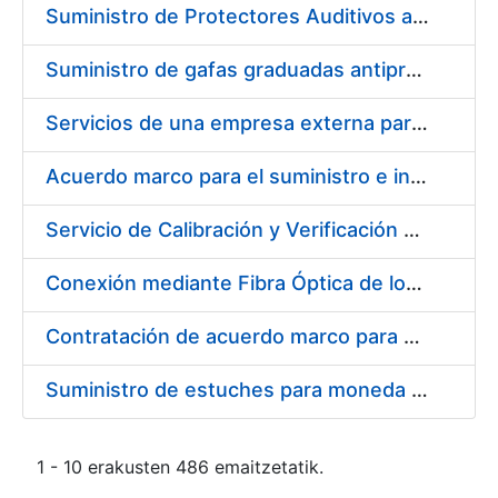
Suministro de Protectores Auditivos a medida para las personas trabajadoras de los Centros de Trabajo de Madrid y Burgos
Suministro de gafas graduadas antiproyecciones para los trabajadores de la FNMT-RCM en los centros de trabajo de Madrid y Burgos
Servicios de una empresa externa para el asesoramiento y resolución de los recursos de alzada que se presentan relacionados con procesos de selección para la FNMT-RCM
Acuerdo marco para el suministro e instalación de persianas, estores y otros complementos
Servicio de Calibración y Verificación Externa de los Equipos de Medición del Servicio de Prevención de la FNMT-RCM
Conexión mediante Fibra Óptica de los Centros de Proceso de Datos (CPDs) de las sedes de la FNMT-RCM de Burgos y Madrid
Contratación de acuerdo marco para el Suministro de Material de Electricidad para la Fábrica Nacional de Moneda y Timbre-Real Casa de la Moneda en su centro de trabajo de Burgos
Suministro de estuches para moneda de 30 €
1 - 10 erakusten 486 emaitzetatik.