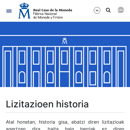
Nabigazioa
Erakutsi/Ezkutatu
Erakutsi/Ezkutatu
Erakutsi/Ezkutatu
Erakutsi/Ezkutatu
Erakutsi/Ezkutatu
Lizitazioen historia
Erakutsi/Ezkutatu
Atal honetan, historia gisa, ebatzi diren lizitazioak
agertzen dira, baita hain berriak ez diren