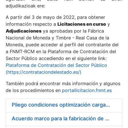
adjudikazioak ere:
A partir del 3 de mayo de 2022, para obtener
Erakutsi/Ezkutatu
información respecto a
Licitaciones en curso
y
Erakutsi/Ezkutatu
Adjudicaciones
ya aprobadas por la Fábrica
Nacional de Moneda y Timbre - Real Casa de la
Erakutsi/Ezkutatu
Moneda, puede acceder al perfil del contratante del
a FNMT-RCM en la Plataforma de Contratación del
Sector Público accediendo en el siguiente link:
Plataforma de Contratación del Sector Público
(https://contrataciondelestado.es/)
También podrá encontrar más información y algunos
de los procedimientos en
portallicitacion.fnmt.es
Pliego condiciones optimización cargas compras firmado
Erakutsi/Ezkutatu
Acuerdo marco para la fabricación de piezas