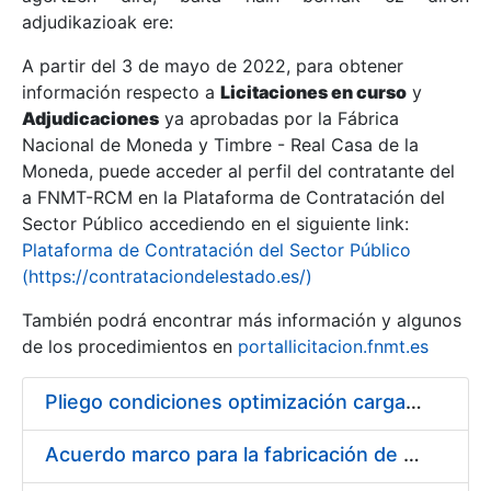
adjudikazioak ere:
A partir del 3 de mayo de 2022, para obtener
Erakutsi/Ezkutatu
información respecto a
Licitaciones en curso
y
Erakutsi/Ezkutatu
Adjudicaciones
ya aprobadas por la Fábrica
Nacional de Moneda y Timbre - Real Casa de la
Erakutsi/Ezkutatu
Moneda, puede acceder al perfil del contratante del
a FNMT-RCM en la Plataforma de Contratación del
Sector Público accediendo en el siguiente link:
Plataforma de Contratación del Sector Público
(https://contrataciondelestado.es/)
También podrá encontrar más información y algunos
de los procedimientos en
portallicitacion.fnmt.es
Pliego condiciones optimización cargas compras firmado
Erakutsi/Ezkutatu
Acuerdo marco para la fabricación de piezas