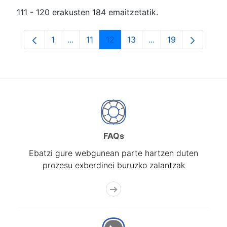
111 - 120 erakusten 184 emaitzetatik.
1
...
11
12
13
...
19
Orrialdea
Intermediate Pages Use TAB to navigate.
Orrialdea
Orrialdea
Orrialdea
Intermediate Pages
Orrialdea
FAQs
Ebatzi gure webgunean parte hartzen duten
prozesu exberdinei buruzko zalantzak