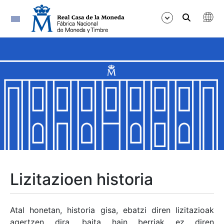
Nabigazioa
Erakutsi/Ezkutatu
Erakutsi/Ezkutatu
Erakutsi/Ezkutatu
Erakutsi/Ezkutatu
Erakutsi/Ezkutatu
Lizitazioen historia
Erakutsi/Ezkutatu
Atal honetan, historia gisa, ebatzi diren lizitazioak
agertzen dira, baita hain berriak ez diren