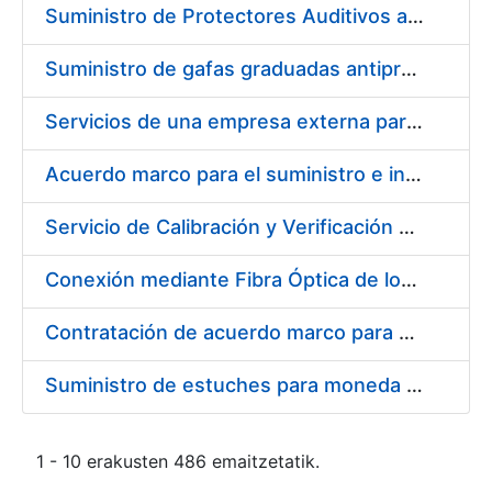
Suministro de Protectores Auditivos a medida para las personas trabajadoras de los Centros de Trabajo de Madrid y Burgos
Suministro de gafas graduadas antiproyecciones para los trabajadores de la FNMT-RCM en los centros de trabajo de Madrid y Burgos
Servicios de una empresa externa para el asesoramiento y resolución de los recursos de alzada que se presentan relacionados con procesos de selección para la FNMT-RCM
Acuerdo marco para el suministro e instalación de persianas, estores y otros complementos
Servicio de Calibración y Verificación Externa de los Equipos de Medición del Servicio de Prevención de la FNMT-RCM
Conexión mediante Fibra Óptica de los Centros de Proceso de Datos (CPDs) de las sedes de la FNMT-RCM de Burgos y Madrid
Contratación de acuerdo marco para el Suministro de Material de Electricidad para la Fábrica Nacional de Moneda y Timbre-Real Casa de la Moneda en su centro de trabajo de Burgos
Suministro de estuches para moneda de 30 €
1 - 10 erakusten 486 emaitzetatik.