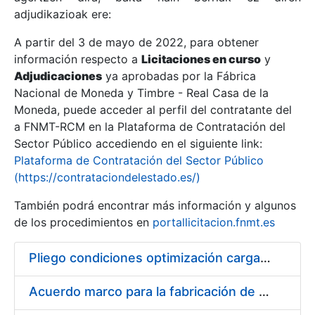
adjudikazioak ere:
A partir del 3 de mayo de 2022, para obtener
Erakutsi/Ezkutatu
información respecto a
Licitaciones en curso
y
Erakutsi/Ezkutatu
Adjudicaciones
ya aprobadas por la Fábrica
Nacional de Moneda y Timbre - Real Casa de la
Erakutsi/Ezkutatu
Moneda, puede acceder al perfil del contratante del
a FNMT-RCM en la Plataforma de Contratación del
Sector Público accediendo en el siguiente link:
Plataforma de Contratación del Sector Público
(https://contrataciondelestado.es/)
También podrá encontrar más información y algunos
de los procedimientos en
portallicitacion.fnmt.es
Pliego condiciones optimización cargas compras firmado
Erakutsi/Ezkutatu
Acuerdo marco para la fabricación de piezas