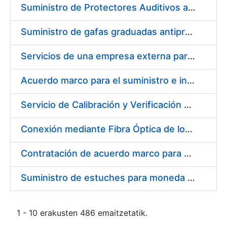
Suministro de Protectores Auditivos a medida para las personas trabajadoras de los Centros de Trabajo de Madrid y Burgos
Suministro de gafas graduadas antiproyecciones para los trabajadores de la FNMT-RCM en los centros de trabajo de Madrid y Burgos
Servicios de una empresa externa para el asesoramiento y resolución de los recursos de alzada que se presentan relacionados con procesos de selección para la FNMT-RCM
Acuerdo marco para el suministro e instalación de persianas, estores y otros complementos
Servicio de Calibración y Verificación Externa de los Equipos de Medición del Servicio de Prevención de la FNMT-RCM
Conexión mediante Fibra Óptica de los Centros de Proceso de Datos (CPDs) de las sedes de la FNMT-RCM de Burgos y Madrid
Contratación de acuerdo marco para el Suministro de Material de Electricidad para la Fábrica Nacional de Moneda y Timbre-Real Casa de la Moneda en su centro de trabajo de Burgos
Suministro de estuches para moneda de 30 €
1 - 10 erakusten 486 emaitzetatik.