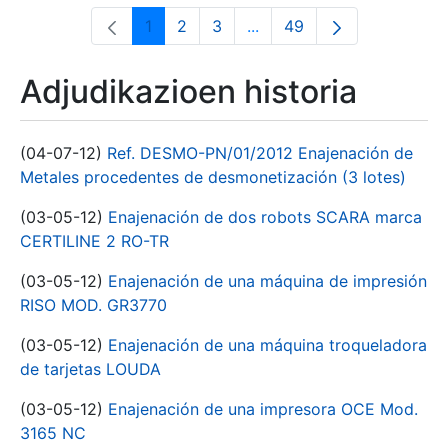
1
2
3
...
49
Orrialdea
Orrialdea
Orrialdea
Intermediate Pages Use T
Orrialdea
Adjudikazioen historia
(04-07-12)
Ref. DESMO-PN/01/2012 Enajenación de
Metales procedentes de desmonetización (3 lotes)
(03-05-12)
Enajenación de dos robots SCARA marca
CERTILINE 2 RO-TR
(03-05-12)
Enajenación de una máquina de impresión
RISO MOD. GR3770
(03-05-12)
Enajenación de una máquina troqueladora
de tarjetas LOUDA
(03-05-12)
Enajenación de una impresora OCE Mod.
3165 NC