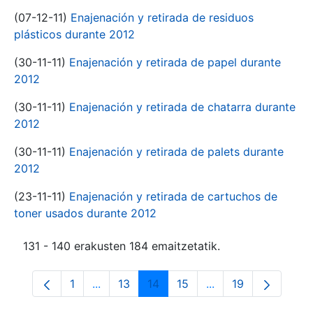
(07-12-11)
Enajenación y retirada de residuos
plásticos durante 2012
(30-11-11)
Enajenación y retirada de papel durante
2012
(30-11-11)
Enajenación y retirada de chatarra durante
2012
(30-11-11)
Enajenación y retirada de palets durante
2012
(23-11-11)
Enajenación y retirada de cartuchos de
toner usados durante 2012
131 - 140 erakusten 184 emaitzetatik.
1
...
13
14
15
...
19
Orrialdea
Intermediate Pages Use TAB to navigate.
Orrialdea
Orrialdea
Orrialdea
Intermediate Pages
Orrialdea