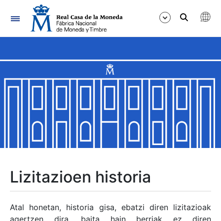
Nabigazioa
Erakutsi/Ezkutatu
Erakutsi/Ezkutatu
Erakutsi/Ezkutatu
Erakutsi/Ezkutatu
Erakutsi/Ezkutatu
Lizitazioen historia
Erakutsi/Ezkutatu
Atal honetan, historia gisa, ebatzi diren lizitazioak
agertzen dira, baita hain berriak ez diren