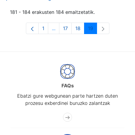
181 - 184 erakusten 184 emaitzetatik.
1
...
17
18
19
Orrialdea
Intermediate Pages Use TAB to navi
Orrialdea
Orrialdea
Orrialdea
FAQs
Ebatzi gure webgunean parte hartzen duten
prozesu exberdinei buruzko zalantzak