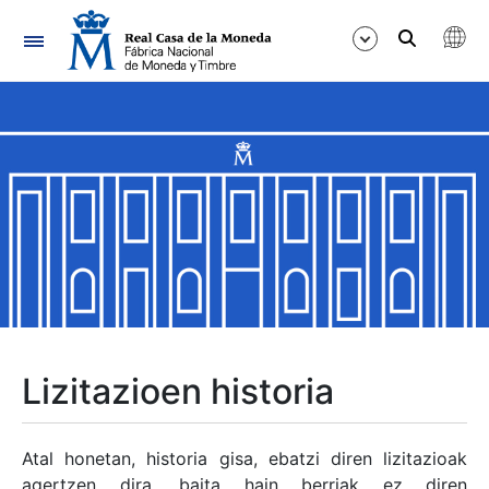
Nabigazioa
Erakutsi/Ezkutatu
Erakutsi/Ezkutatu
Erakutsi/Ezkutatu
Erakutsi/Ezkutatu
Erakutsi/Ezkutatu
Lizitazioen historia
Erakutsi/Ezkutatu
Atal honetan, historia gisa, ebatzi diren lizitazioak
agertzen dira, baita hain berriak ez diren