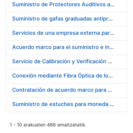
Suministro de Protectores Auditivos a medida para las personas trabajadoras de los Centros de Trabajo de Madrid y Burgos
Suministro de gafas graduadas antiproyecciones para los trabajadores de la FNMT-RCM en los centros de trabajo de Madrid y Burgos
Servicios de una empresa externa para el asesoramiento y resolución de los recursos de alzada que se presentan relacionados con procesos de selección para la FNMT-RCM
Acuerdo marco para el suministro e instalación de persianas, estores y otros complementos
Servicio de Calibración y Verificación Externa de los Equipos de Medición del Servicio de Prevención de la FNMT-RCM
Conexión mediante Fibra Óptica de los Centros de Proceso de Datos (CPDs) de las sedes de la FNMT-RCM de Burgos y Madrid
Contratación de acuerdo marco para el Suministro de Material de Electricidad para la Fábrica Nacional de Moneda y Timbre-Real Casa de la Moneda en su centro de trabajo de Burgos
Suministro de estuches para moneda de 30 €
1 - 10 erakusten 486 emaitzetatik.