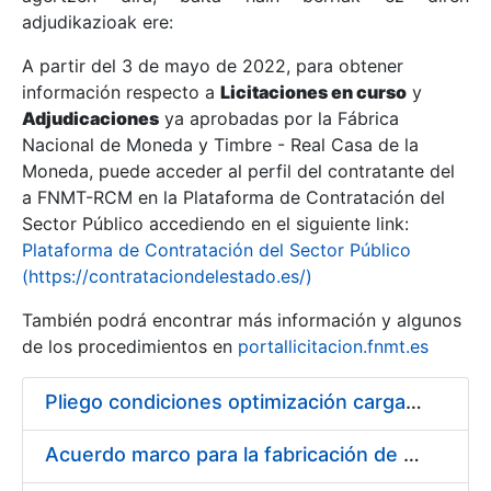
adjudikazioak ere:
A partir del 3 de mayo de 2022, para obtener
Erakutsi/Ezkutatu
información respecto a
Licitaciones en curso
y
Erakutsi/Ezkutatu
Adjudicaciones
ya aprobadas por la Fábrica
Nacional de Moneda y Timbre - Real Casa de la
Erakutsi/Ezkutatu
Moneda, puede acceder al perfil del contratante del
a FNMT-RCM en la Plataforma de Contratación del
Sector Público accediendo en el siguiente link:
Plataforma de Contratación del Sector Público
(https://contrataciondelestado.es/)
También podrá encontrar más información y algunos
de los procedimientos en
portallicitacion.fnmt.es
Pliego condiciones optimización cargas compras firmado
Erakutsi/Ezkutatu
Acuerdo marco para la fabricación de piezas