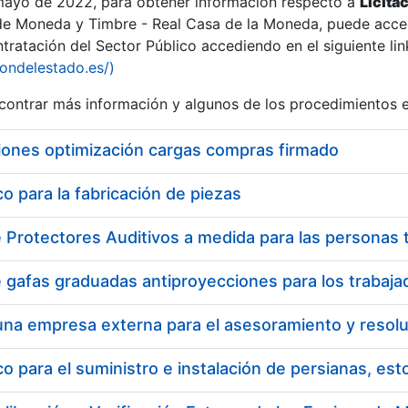
 mayo de 2022, para obtener información respecto a
Licita
de Moneda y Timbre - Real Casa de la Moneda, puede acced
ratación del Sector Público accediendo en el siguiente lin
tu
iondelestado.es/)
tu
ontrar más información y algunos de los procedimientos 
atu
iones optimización cargas compras firmado
 para la fabricación de piezas
tatu
 para el suministro e instalación de persianas, es