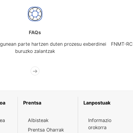
FAQs
gunean parte hartzen duten prozesu exberdinei
FNMT-RCM 
buruzko zalantzak
koa
Prentsa
Lanpostuak
zea
Albisteak
Informazio
orokorra
Prentsa Oharrak