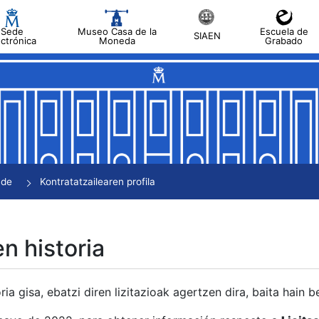
Sede
Museo Casa de la
Escuela de
SIAEN
ectrónica
Moneda
Grabado
tatu
tatu
tatu
tatu
nde
Kontratatzailearen profila
tatu
en historia
ria gisa, ebatzi diren lizitazioak agertzen dira, baita hain 
tu