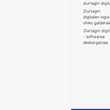
ziurtagiri digit
Ziurtagiri
digitalen ingu
ohiko galderak
Ziurtagiri digi
- softwarea
deskargatzea