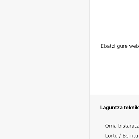
Ebatzi gure web
Laguntza tekni
Orria bistarat
Lortu / Berritu