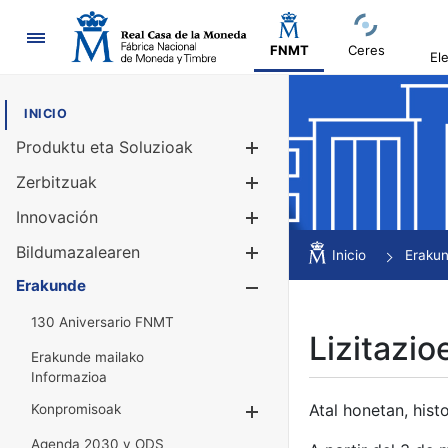
Nabigazioa
FNMT
Ceres
El
INICIO
Produktu eta Soluzioak
Erakutsi/Ezku
Zerbitzuak
Erakutsi/Ezku
Innovación
Erakutsi/Ezku
Bildumazalearen
Erakutsi/Ezku
Inicio
Eraku
Erakunde
Erakutsi/Ezku
130 Aniversario FNMT
Lizitazio
Erakunde mailako
Informazioa
Atal honetan, histo
Konpromisoak
Erakutsi/Ezkuta
Agenda 2030 y ODS