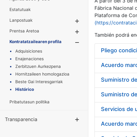
A partir del 3 de
Fábrica Nacional 
Estatutuak
Plataforma de Cont
Lanpostuak
Erakutsi/Ezkuta
(https://contratac
Prentsa Aretoa
Erakutsi/Ezkuta
También podrá enc
Kontratatzailearen profila
Erakutsi/Ezkut
Pliego condic
Adquisiciones
Enajenaciones
Acuerdo marco
Zerbitzuen Aurkezpena
Hornitzaileen homologazioa
Beste Gai Interesgarriak
Histórico
Pribatutasun politika
Transparencia
Erakutsi/Ezku
Acuerdo marco