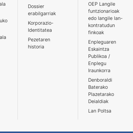
ala
OEP Langile
Dossier
funtzionarioak
erabilgarriak
edo langile lan-
ruko
Korporazio-
kontratudun
Identitatea
finkoak
tala
Pezetaren
Enpleguaren
historia
Eskaintza
Publikoa /
Enplegu
Iraunkorra
Denboraldi
Baterako
Plazetarako
Deialdiak
Lan Poltsa