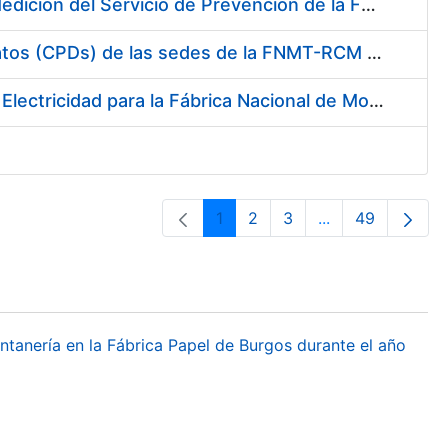
Servicio de Calibración y Verificación Externa de los Equipos de Medición del Servicio de Prevención de la FNMT-RCM
Conexión mediante Fibra Óptica de los Centros de Proceso de Datos (CPDs) de las sedes de la FNMT-RCM de Burgos y Madrid
Contratación de acuerdo marco para el Suministro de Material de Electricidad para la Fábrica Nacional de Moneda y Timbre-Real Casa de la Moneda en su centro de trabajo de Burgos
1
2
3
...
49
Orrialdea
Orrialdea
Orrialdea
Intermediate Pa
Orrialdea
ontanería en la Fábrica Papel de Burgos durante el año