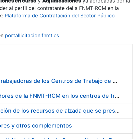
ciones en curso
y
Adjudicaciones
ya aprobadas por la
er al perfil del contratante del a FNMT-RCM en la
k:
Plataforma de Contratación del Sector Público
en
portallicitacion.fnmt.es
Suministro de Protectores Auditivos a medida para las personas trabajadoras de los Centros de Trabajo de Madrid y Burgos
Suministro de gafas graduadas antiproyecciones para los trabajadores de la FNMT-RCM en los centros de trabajo de Madrid y Burgos
Servicios de una empresa externa para el asesoramiento y resolución de los recursos de alzada que se presentan relacionados con procesos de selección para la FNMT-RCM
tores y otros complementos