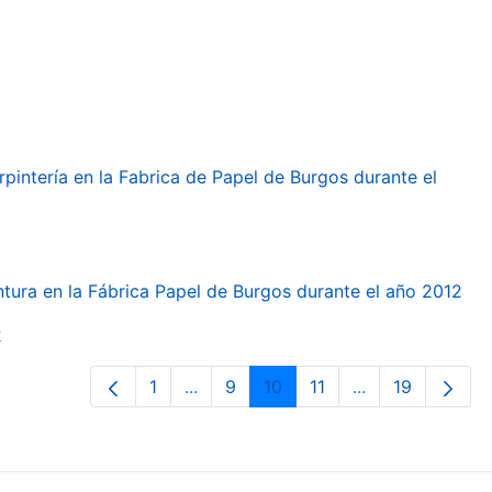
arpintería en la Fabrica de Papel de Burgos durante el
intura en la Fábrica Papel de Burgos durante el año 2012
2
1
...
9
10
11
...
19
Orrialdea
Intermediate Pages Use TAB to navi
Orrialdea
Orrialdea
Orrialdea
Intermediate Pa
Orrialdea