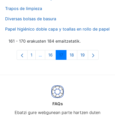
Trapos de limpieza
Diversas bolsas de basura
Papel higiénico doble capa y toallas en rollo de papel
161 - 170 erakusten 184 emaitzetatik.
1
...
16
17
18
19
Orrialdea
Intermediate Pages Use TAB to naviga
Orrialdea
Orrialdea
Orrialdea
Orrialdea
FAQs
Ebatzi gure webgunean parte hartzen duten