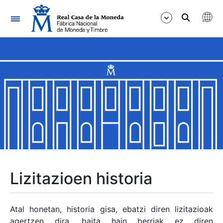
Nabigazioa
Erakutsi/Ezkutatu
Erakutsi/Ezkutatu
Erakutsi/Ezkutatu
Erakutsi/Ezkutatu
Erakutsi/Ezkutatu
Lizitazioen historia
Erakutsi/Ezkutatu
Atal honetan, historia gisa, ebatzi diren lizitazioak
agertzen dira, baita hain berriak ez diren