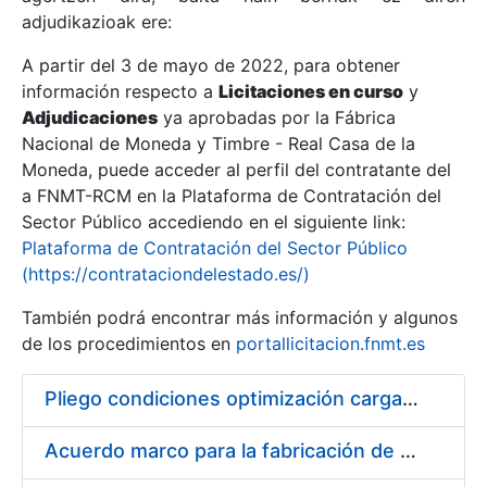
adjudikazioak ere:
A partir del 3 de mayo de 2022, para obtener
Erakutsi/Ezkutatu
información respecto a
Licitaciones en curso
y
Erakutsi/Ezkutatu
Adjudicaciones
ya aprobadas por la Fábrica
Nacional de Moneda y Timbre - Real Casa de la
Erakutsi/Ezkutatu
Moneda, puede acceder al perfil del contratante del
a FNMT-RCM en la Plataforma de Contratación del
Sector Público accediendo en el siguiente link:
Plataforma de Contratación del Sector Público
(https://contrataciondelestado.es/)
También podrá encontrar más información y algunos
de los procedimientos en
portallicitacion.fnmt.es
Pliego condiciones optimización cargas compras firmado
Erakutsi/Ezkutatu
Acuerdo marco para la fabricación de piezas