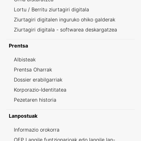
Lortu / Berritu ziurtagiri digitala
Ziurtagiri digitalen inguruko ohiko galderak
Ziurtagiri digitala - softwarea deskargatzea
Prentsa
Albisteak
Prentsa Oharrak
Dossier erabilgarriak
Korporazio-Identitatea
Pezetaren historia
Lanpostuak
Informazio orokorra
OEP Langile funtzionarioak edo langile lan-