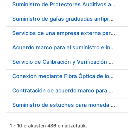
Suministro de Protectores Auditivos a medida para las personas trabajadoras de los Centros de Trabajo de Madrid y Burgos
Suministro de gafas graduadas antiproyecciones para los trabajadores de la FNMT-RCM en los centros de trabajo de Madrid y Burgos
Servicios de una empresa externa para el asesoramiento y resolución de los recursos de alzada que se presentan relacionados con procesos de selección para la FNMT-RCM
Acuerdo marco para el suministro e instalación de persianas, estores y otros complementos
Servicio de Calibración y Verificación Externa de los Equipos de Medición del Servicio de Prevención de la FNMT-RCM
Conexión mediante Fibra Óptica de los Centros de Proceso de Datos (CPDs) de las sedes de la FNMT-RCM de Burgos y Madrid
Contratación de acuerdo marco para el Suministro de Material de Electricidad para la Fábrica Nacional de Moneda y Timbre-Real Casa de la Moneda en su centro de trabajo de Burgos
Suministro de estuches para moneda de 30 €
1 - 10 erakusten 486 emaitzetatik.