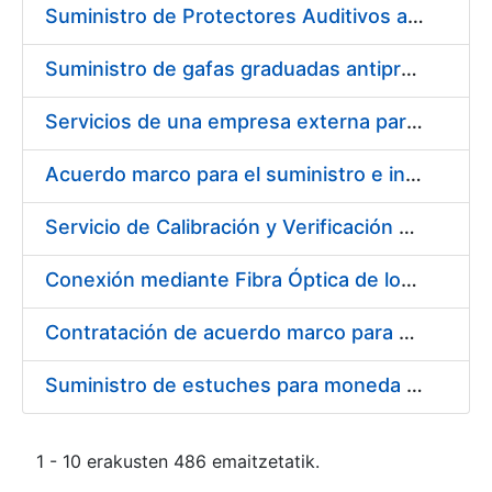
Suministro de Protectores Auditivos a medida para las personas trabajadoras de los Centros de Trabajo de Madrid y Burgos
Suministro de gafas graduadas antiproyecciones para los trabajadores de la FNMT-RCM en los centros de trabajo de Madrid y Burgos
Servicios de una empresa externa para el asesoramiento y resolución de los recursos de alzada que se presentan relacionados con procesos de selección para la FNMT-RCM
Acuerdo marco para el suministro e instalación de persianas, estores y otros complementos
Servicio de Calibración y Verificación Externa de los Equipos de Medición del Servicio de Prevención de la FNMT-RCM
Conexión mediante Fibra Óptica de los Centros de Proceso de Datos (CPDs) de las sedes de la FNMT-RCM de Burgos y Madrid
Contratación de acuerdo marco para el Suministro de Material de Electricidad para la Fábrica Nacional de Moneda y Timbre-Real Casa de la Moneda en su centro de trabajo de Burgos
Suministro de estuches para moneda de 30 €
1 - 10 erakusten 486 emaitzetatik.