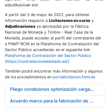
adjudikazioak ere:
A partir del 3 de mayo de 2022, para obtener
Erakutsi/Ezkutatu
información respecto a
Licitaciones en curso
y
Erakutsi/Ezkutatu
Adjudicaciones
ya aprobadas por la Fábrica
Nacional de Moneda y Timbre - Real Casa de la
Erakutsi/Ezkutatu
Moneda, puede acceder al perfil del contratante del
a FNMT-RCM en la Plataforma de Contratación del
Sector Público accediendo en el siguiente link:
Plataforma de Contratación del Sector Público
(https://contrataciondelestado.es/)
También podrá encontrar más información y algunos
de los procedimientos en
portallicitacion.fnmt.es
Pliego condiciones optimización cargas compras firmado
Erakutsi/Ezkutatu
Acuerdo marco para la fabricación de piezas