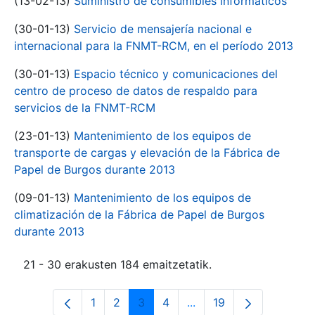
(13-02-13)
Suministro de consumibles informáticos
(30-01-13)
Servicio de mensajería nacional e
internacional para la FNMT-RCM, en el período 2013
(30-01-13)
Espacio técnico y comunicaciones del
centro de proceso de datos de respaldo para
servicios de la FNMT-RCM
(23-01-13)
Mantenimiento de los equipos de
transporte de cargas y elevación de la Fábrica de
Papel de Burgos durante 2013
(09-01-13)
Mantenimiento de los equipos de
climatización de la Fábrica de Papel de Burgos
durante 2013
21 - 30 erakusten 184 emaitzetatik.
1
2
3
4
...
19
Orrialdea
Orrialdea
Orrialdea
Orrialdea
Intermediate Pages Use
Orrialdea