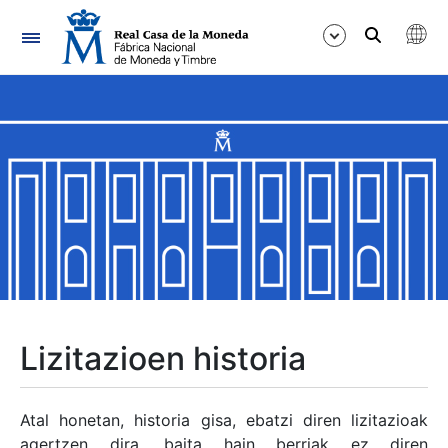
Nabigazioa
Erakutsi/Ezkutatu
Erakutsi/Ezkutatu
Erakutsi/Ezkutatu
Erakutsi/Ezkutatu
Erakutsi/Ezkutatu
Lizitazioen historia
Erakutsi/Ezkutatu
Atal honetan, historia gisa, ebatzi diren lizitazioak
agertzen dira, baita hain berriak ez diren