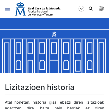
Nabigazioa
Erakutsi/Ezkutatu
Erakutsi/Ezkutatu
Erakutsi/Ezkutatu
Erakutsi/Ezkutatu
Erakutsi/Ezkutatu
Lizitazioen historia
Erakutsi/Ezkutatu
Atal honetan, historia gisa, ebatzi diren lizitazioak
agertzen dira, baita hain berriak ez diren