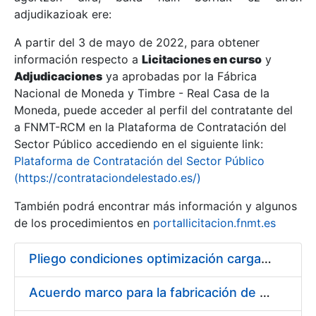
adjudikazioak ere:
A partir del 3 de mayo de 2022, para obtener
Erakutsi/Ezkutatu
información respecto a
Licitaciones en curso
y
Erakutsi/Ezkutatu
Adjudicaciones
ya aprobadas por la Fábrica
Nacional de Moneda y Timbre - Real Casa de la
Erakutsi/Ezkutatu
Moneda, puede acceder al perfil del contratante del
a FNMT-RCM en la Plataforma de Contratación del
Sector Público accediendo en el siguiente link:
Plataforma de Contratación del Sector Público
(https://contrataciondelestado.es/)
También podrá encontrar más información y algunos
de los procedimientos en
portallicitacion.fnmt.es
Pliego condiciones optimización cargas compras firmado
Erakutsi/Ezkutatu
Acuerdo marco para la fabricación de piezas