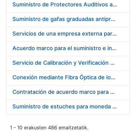
Suministro de Protectores Auditivos a medida para las personas trabajadoras de los Centros de Trabajo de Madrid y Burgos
Suministro de gafas graduadas antiproyecciones para los trabajadores de la FNMT-RCM en los centros de trabajo de Madrid y Burgos
Servicios de una empresa externa para el asesoramiento y resolución de los recursos de alzada que se presentan relacionados con procesos de selección para la FNMT-RCM
Acuerdo marco para el suministro e instalación de persianas, estores y otros complementos
Servicio de Calibración y Verificación Externa de los Equipos de Medición del Servicio de Prevención de la FNMT-RCM
Conexión mediante Fibra Óptica de los Centros de Proceso de Datos (CPDs) de las sedes de la FNMT-RCM de Burgos y Madrid
Contratación de acuerdo marco para el Suministro de Material de Electricidad para la Fábrica Nacional de Moneda y Timbre-Real Casa de la Moneda en su centro de trabajo de Burgos
Suministro de estuches para moneda de 30 €
1 - 10 erakusten 486 emaitzetatik.