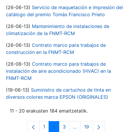
(26-06-13)
Servicio de maquetación e impresión del
catálogo del premio Tomás Francisco Prieto
(26-06-13)
Mantenimiento de instalaciones de
climatización de la FNMT-RCM
(26-06-13)
Contrato marco para trabajos de
construcción en la FNMT-RCM
(26-06-13)
Contrato marco para trabajos de
instalación de aire acondicionado (HVAC) en la
FNMT-RCM
(19-06-13)
Suministro de cartuchos de tinta en
diversos colores marca EPSON (ORIGINALES)
11 - 20 erakusten 184 emaitzetatik.
1
2
3
...
19
Orrialdea
Orrialdea
Orrialdea
Intermediate Pages Use T
Orrialdea