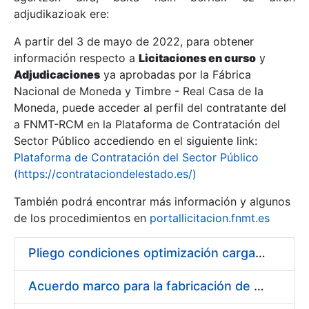
adjudikazioak ere:
A partir del 3 de mayo de 2022, para obtener
Erakutsi/Ezkutatu
información respecto a
Licitaciones en curso
y
Erakutsi/Ezkutatu
Adjudicaciones
ya aprobadas por la Fábrica
Nacional de Moneda y Timbre - Real Casa de la
Erakutsi/Ezkutatu
Moneda, puede acceder al perfil del contratante del
a FNMT-RCM en la Plataforma de Contratación del
Sector Público accediendo en el siguiente link:
Plataforma de Contratación del Sector Público
(https://contrataciondelestado.es/)
También podrá encontrar más información y algunos
de los procedimientos en
portallicitacion.fnmt.es
Pliego condiciones optimización cargas compras firmado
Erakutsi/Ezkutatu
Acuerdo marco para la fabricación de piezas