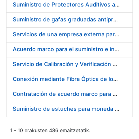
Suministro de Protectores Auditivos a medida para las personas trabajadoras de los Centros de Trabajo de Madrid y Burgos
Suministro de gafas graduadas antiproyecciones para los trabajadores de la FNMT-RCM en los centros de trabajo de Madrid y Burgos
Servicios de una empresa externa para el asesoramiento y resolución de los recursos de alzada que se presentan relacionados con procesos de selección para la FNMT-RCM
Acuerdo marco para el suministro e instalación de persianas, estores y otros complementos
Servicio de Calibración y Verificación Externa de los Equipos de Medición del Servicio de Prevención de la FNMT-RCM
Conexión mediante Fibra Óptica de los Centros de Proceso de Datos (CPDs) de las sedes de la FNMT-RCM de Burgos y Madrid
Contratación de acuerdo marco para el Suministro de Material de Electricidad para la Fábrica Nacional de Moneda y Timbre-Real Casa de la Moneda en su centro de trabajo de Burgos
Suministro de estuches para moneda de 30 €
1 - 10 erakusten 486 emaitzetatik.