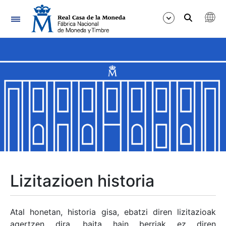
Nabigazioa
Erakutsi/Ezkutatu
Erakutsi/Ezkutatu
Erakutsi/Ezkutatu
Erakutsi/Ezkutatu
Erakutsi/Ezkutatu
Lizitazioen historia
Erakutsi/Ezkutatu
Atal honetan, historia gisa, ebatzi diren lizitazioak
agertzen dira, baita hain berriak ez diren