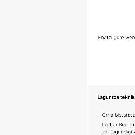
Ebatzi gure web
Laguntza tekni
Orria bistarat
Lortu / Berritu
ziurtagiri digit