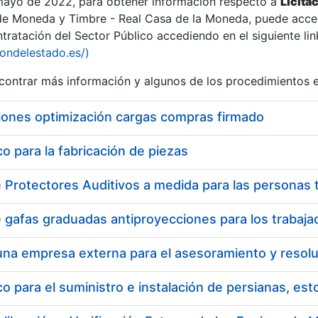
 mayo de 2022, para obtener información respecto a
Licita
de Moneda y Timbre - Real Casa de la Moneda, puede acced
ratación del Sector Público accediendo en el siguiente lin
tu
iondelestado.es/)
tu
ontrar más información y algunos de los procedimientos 
atu
iones optimización cargas compras firmado
 para la fabricación de piezas
tatu
 para el suministro e instalación de persianas, es