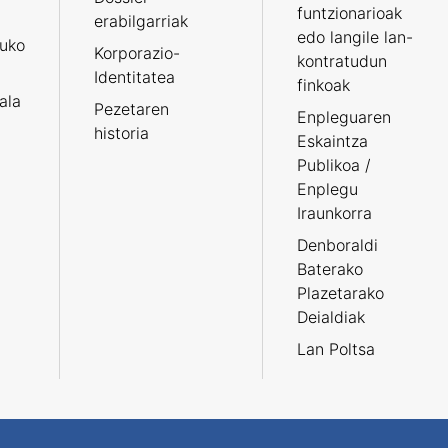
funtzionarioak
erabilgarriak
edo langile lan-
ruko
Korporazio-
kontratudun
Identitatea
finkoak
tala
Pezetaren
Enpleguaren
historia
Eskaintza
Publikoa /
Enplegu
Iraunkorra
Denboraldi
Baterako
Plazetarako
Deialdiak
Lan Poltsa