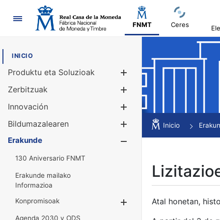
Nabigazioa
FNMT
Ceres
El
INICIO
Produktu eta Soluzioak
Erakutsi/Ezku
Zerbitzuak
Erakutsi/Ezku
Innovación
Erakutsi/Ezku
Bildumazalearen
Erakutsi/Ezku
Inicio
Eraku
Erakunde
Erakutsi/Ezku
130 Aniversario FNMT
Lizitazio
Erakunde mailako
Informazioa
Atal honetan, histo
Konpromisoak
Erakutsi/Ezkuta
Agenda 2030 y ODS