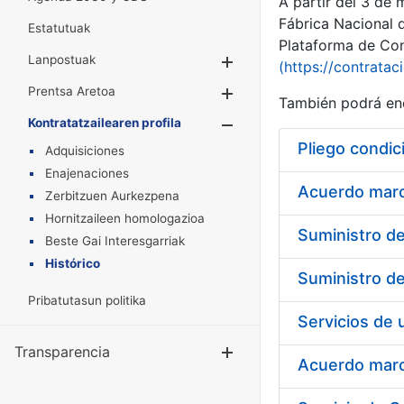
A partir del 3 de
Fábrica Nacional 
Estatutuak
Plataforma de Cont
Lanpostuak
Erakutsi/Ezkuta
(https://contratac
Prentsa Aretoa
Erakutsi/Ezkuta
También podrá enc
Kontratatzailearen profila
Erakutsi/Ezkut
Pliego condic
Adquisiciones
Enajenaciones
Acuerdo marco
Zerbitzuen Aurkezpena
Hornitzaileen homologazioa
Beste Gai Interesgarriak
Histórico
Pribatutasun politika
Transparencia
Erakutsi/Ezku
Acuerdo marco