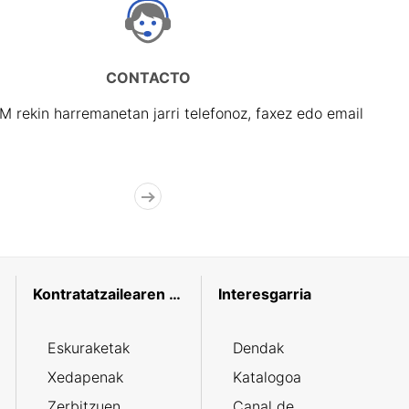
CONTACTO
rekin harremanetan jarri telefonoz, faxez edo email
Kontratatzailearen profila
Interesgarria
Eskuraketak
Dendak
Xedapenak
Katalogoa
Zerbitzuen
Canal de