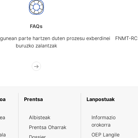
FAQs
gunean parte hartzen duten prozesu exberdinei
FNMT-RCM 
buruzko zalantzak
koa
Prentsa
Lanpostuak
zea
Albisteak
Informazio
orokorra
Prentsa Oharrak
ala
OEP Langile
Dossier