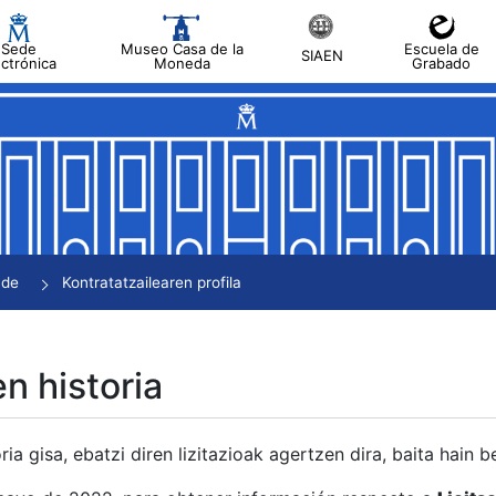
Sede
Museo Casa de la
Escuela de
SIAEN
ectrónica
Moneda
Grabado
tatu
tatu
tatu
tatu
nde
Kontratatzailearen profila
tatu
en historia
ria gisa, ebatzi diren lizitazioak agertzen dira, baita hain 
tu