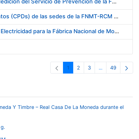
Servicio de Calibración y Verificación Externa de los Equipos de Medición del Servicio de Prevención de la FNMT-RCM
Conexión mediante Fibra Óptica de los Centros de Proceso de Datos (CPDs) de las sedes de la FNMT-RCM de Burgos y Madrid
Contratación de acuerdo marco para el Suministro de Material de Electricidad para la Fábrica Nacional de Moneda y Timbre-Real Casa de la Moneda en su centro de trabajo de Burgos
1
2
3
...
49
Orrialdea
Orrialdea
Orrialdea
Intermediate Pa
Orrialdea
oneda Y Timbre – Real Casa De La Moneda durante el
g.