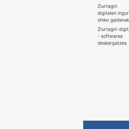
Ziurtagiri
digitalen ingu
ohiko galderak
Ziurtagiri digi
- softwarea
deskargatzea