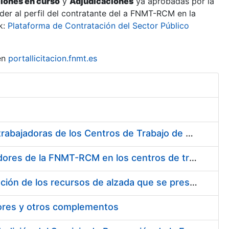
ciones en curso
y
Adjudicaciones
ya aprobadas por la
er al perfil del contratante del a FNMT-RCM en la
k:
Plataforma de Contratación del Sector Público
en
portallicitacion.fnmt.es
Suministro de Protectores Auditivos a medida para las personas trabajadoras de los Centros de Trabajo de Madrid y Burgos
Suministro de gafas graduadas antiproyecciones para los trabajadores de la FNMT-RCM en los centros de trabajo de Madrid y Burgos
Servicios de una empresa externa para el asesoramiento y resolución de los recursos de alzada que se presentan relacionados con procesos de selección para la FNMT-RCM
tores y otros complementos