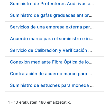
Suministro de Protectores Auditivos a medida para las personas trabajadoras de los Centros de Trabajo de Madrid y Burgos
Suministro de gafas graduadas antiproyecciones para los trabajadores de la FNMT-RCM en los centros de trabajo de Madrid y Burgos
Servicios de una empresa externa para el asesoramiento y resolución de los recursos de alzada que se presentan relacionados con procesos de selección para la FNMT-RCM
Acuerdo marco para el suministro e instalación de persianas, estores y otros complementos
Servicio de Calibración y Verificación Externa de los Equipos de Medición del Servicio de Prevención de la FNMT-RCM
Conexión mediante Fibra Óptica de los Centros de Proceso de Datos (CPDs) de las sedes de la FNMT-RCM de Burgos y Madrid
Contratación de acuerdo marco para el Suministro de Material de Electricidad para la Fábrica Nacional de Moneda y Timbre-Real Casa de la Moneda en su centro de trabajo de Burgos
Suministro de estuches para moneda de 30 €
1 - 10 erakusten 486 emaitzetatik.