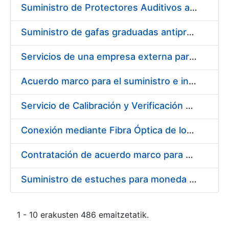
Suministro de Protectores Auditivos a medida para las personas trabajadoras de los Centros de Trabajo de Madrid y Burgos
Suministro de gafas graduadas antiproyecciones para los trabajadores de la FNMT-RCM en los centros de trabajo de Madrid y Burgos
Servicios de una empresa externa para el asesoramiento y resolución de los recursos de alzada que se presentan relacionados con procesos de selección para la FNMT-RCM
Acuerdo marco para el suministro e instalación de persianas, estores y otros complementos
Servicio de Calibración y Verificación Externa de los Equipos de Medición del Servicio de Prevención de la FNMT-RCM
Conexión mediante Fibra Óptica de los Centros de Proceso de Datos (CPDs) de las sedes de la FNMT-RCM de Burgos y Madrid
Contratación de acuerdo marco para el Suministro de Material de Electricidad para la Fábrica Nacional de Moneda y Timbre-Real Casa de la Moneda en su centro de trabajo de Burgos
Suministro de estuches para moneda de 30 €
1 - 10 erakusten 486 emaitzetatik.