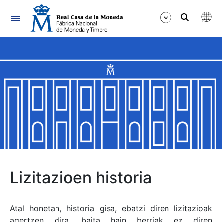
Nabigazioa
Erakutsi/Ezkutatu
Erakutsi/Ezkutatu
Erakutsi/Ezkutatu
Erakutsi/Ezkutatu
Erakutsi/Ezkutatu
Lizitazioen historia
Erakutsi/Ezkutatu
Atal honetan, historia gisa, ebatzi diren lizitazioak
agertzen dira, baita hain berriak ez diren