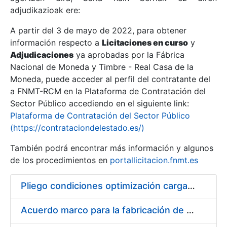
adjudikazioak ere:
A partir del 3 de mayo de 2022, para obtener
Erakutsi/Ezkutatu
información respecto a
Licitaciones en curso
y
Erakutsi/Ezkutatu
Adjudicaciones
ya aprobadas por la Fábrica
Nacional de Moneda y Timbre - Real Casa de la
Erakutsi/Ezkutatu
Moneda, puede acceder al perfil del contratante del
a FNMT-RCM en la Plataforma de Contratación del
Sector Público accediendo en el siguiente link:
Plataforma de Contratación del Sector Público
(https://contrataciondelestado.es/)
También podrá encontrar más información y algunos
de los procedimientos en
portallicitacion.fnmt.es
Pliego condiciones optimización cargas compras firmado
Erakutsi/Ezkutatu
Acuerdo marco para la fabricación de piezas