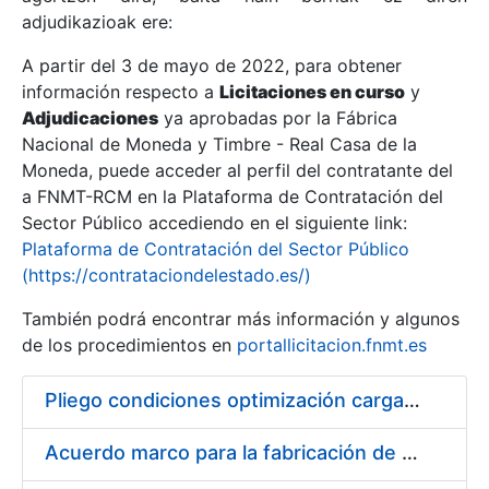
adjudikazioak ere:
A partir del 3 de mayo de 2022, para obtener
Erakutsi/Ezkutatu
información respecto a
Licitaciones en curso
y
Erakutsi/Ezkutatu
Adjudicaciones
ya aprobadas por la Fábrica
Nacional de Moneda y Timbre - Real Casa de la
Erakutsi/Ezkutatu
Moneda, puede acceder al perfil del contratante del
a FNMT-RCM en la Plataforma de Contratación del
Sector Público accediendo en el siguiente link:
Plataforma de Contratación del Sector Público
(https://contrataciondelestado.es/)
También podrá encontrar más información y algunos
de los procedimientos en
portallicitacion.fnmt.es
Pliego condiciones optimización cargas compras firmado
Erakutsi/Ezkutatu
Acuerdo marco para la fabricación de piezas