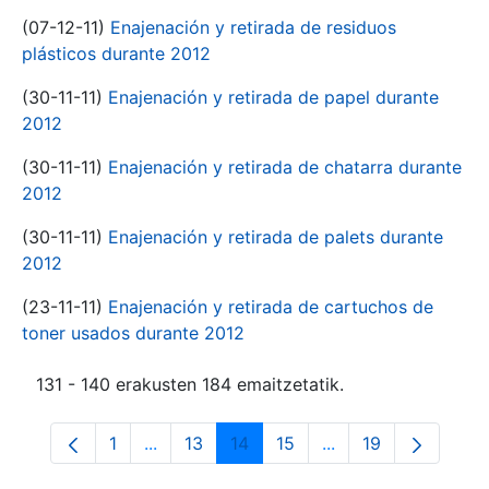
(07-12-11)
Enajenación y retirada de residuos
plásticos durante 2012
(30-11-11)
Enajenación y retirada de papel durante
2012
(30-11-11)
Enajenación y retirada de chatarra durante
2012
(30-11-11)
Enajenación y retirada de palets durante
2012
(23-11-11)
Enajenación y retirada de cartuchos de
toner usados durante 2012
131 - 140 erakusten 184 emaitzetatik.
1
...
13
14
15
...
19
Orrialdea
Intermediate Pages Use TAB to navigate.
Orrialdea
Orrialdea
Orrialdea
Intermediate Pages
Orrialdea