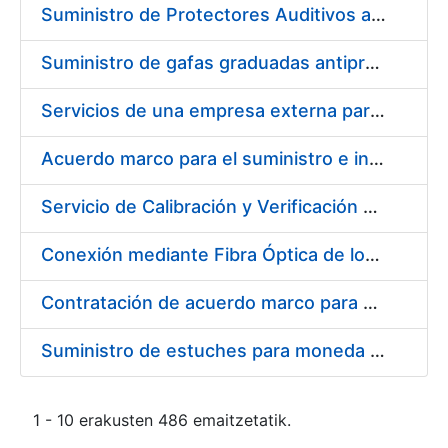
Suministro de Protectores Auditivos a medida para las personas trabajadoras de los Centros de Trabajo de Madrid y Burgos
Suministro de gafas graduadas antiproyecciones para los trabajadores de la FNMT-RCM en los centros de trabajo de Madrid y Burgos
Servicios de una empresa externa para el asesoramiento y resolución de los recursos de alzada que se presentan relacionados con procesos de selección para la FNMT-RCM
Acuerdo marco para el suministro e instalación de persianas, estores y otros complementos
Servicio de Calibración y Verificación Externa de los Equipos de Medición del Servicio de Prevención de la FNMT-RCM
Conexión mediante Fibra Óptica de los Centros de Proceso de Datos (CPDs) de las sedes de la FNMT-RCM de Burgos y Madrid
Contratación de acuerdo marco para el Suministro de Material de Electricidad para la Fábrica Nacional de Moneda y Timbre-Real Casa de la Moneda en su centro de trabajo de Burgos
Suministro de estuches para moneda de 30 €
1 - 10 erakusten 486 emaitzetatik.