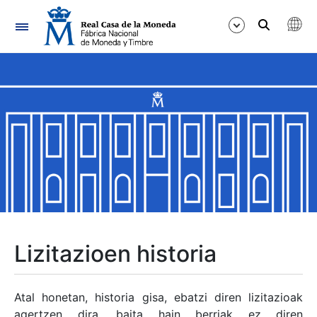
Nabigazioa
Erakutsi/Ezkutatu
Erakutsi/Ezkutatu
Erakutsi/Ezkutatu
Erakutsi/Ezkutatu
Erakutsi/Ezkutatu
Lizitazioen historia
Erakutsi/Ezkutatu
Atal honetan, historia gisa, ebatzi diren lizitazioak
agertzen dira, baita hain berriak ez diren