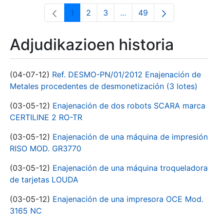
1
2
3
...
49
Orrialdea
Orrialdea
Orrialdea
Intermediate Pages Use T
Orrialdea
Adjudikazioen historia
(04-07-12)
Ref. DESMO-PN/01/2012 Enajenación de
Metales procedentes de desmonetización (3 lotes)
(03-05-12)
Enajenación de dos robots SCARA marca
CERTILINE 2 RO-TR
(03-05-12)
Enajenación de una máquina de impresión
RISO MOD. GR3770
(03-05-12)
Enajenación de una máquina troqueladora
de tarjetas LOUDA
(03-05-12)
Enajenación de una impresora OCE Mod.
3165 NC